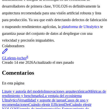
desarrolladores de primera clase, YOLO26 es definitivamente la
arquitectura recomendada para una visión artificial robusta y lista
para producción. Ya sea que estés detectando defectos de fabricación
o mapeando rendimientos agrícolas, la
plataforma de Ultralytics
te
garantiza pasar del conjunto de datos al despliegue con una
velocidad y precisión inigualables.
Colaboradores
8
GL
glenn-jocher
Creado
14 ene 2026
Actualizado
el mes pasado
Comentarios
En esta página
Linaje y autoría del modelo
Innovaciones arquitectónicas
Métricas de
rendimiento y benchmarks
La ventaja del ecosistema
Ultralytics
Versatilidad y soporte de tareas
Casos de uso y
recomendaciones
Cuándo elegir EfficientDet
Cuándo elegir
YOLO26
Ejemplo de implementación: Entrenamiento de