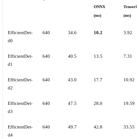
ONNX
TensorR
(ms)
(ms)
EfficientDet-
640
34.6
10.2
3.92
d0
EfficientDet-
640
40.5
13.5
7.31
d1
EfficientDet-
640
43.0
17.7
10.92
d2
EfficientDet-
640
47.5
28.0
19.59
d3
EfficientDet-
640
49.7
42.8
33.55
d4