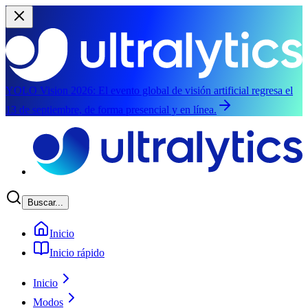
YOLO Vision 2026:
El evento global de visión artificial regresa el
13 de septiembre, de forma presencial y en línea.
Saltar al contenido principal
Buscar...
Inicio
Inicio rápido
Inicio
Modos