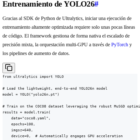
Entrenamiento de YOLO26
#
Gracias al SDK de Python de Ultralytics, iniciar una ejecución de
entrenamiento altamente optimizada requiere solo unas pocas líneas
de código. El framework gestiona de forma nativa el escalado de
precisión mixta, la orquestación multi-GPU a través de
PyTorch
y
los pipelines de aumento de datos.
from ultralytics import YOLO

# Load the lightweight, end-to-end YOLO26n model

model = YOLO("yolo26n.pt")

# Train on the COCO8 dataset leveraging the robust MuSGD optimi
results = model.train(

    data="coco8.yaml",

    epochs=100,

    imgsz=640,

    device=0,  # Automatically engages GPU acceleration
