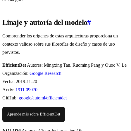
Linaje y autoría del modelo
#
Comprender los orígenes de estas arquitecturas proporciona un
contexto valioso sobre sus filosofías de diseño y casos de uso
previstos.
EfficientDet
Autores: Mingxing Tan, Ruoming Pang y Quoc V. Le
Organización:
Google Research
Fecha: 2019-11-20
Arxiv:
1911.09070
GitHub:
google/automl/efficientdet
Aprende más sobre EfficientDet
YOLO26
Autores: Glenn Jocher y Jing Qiu