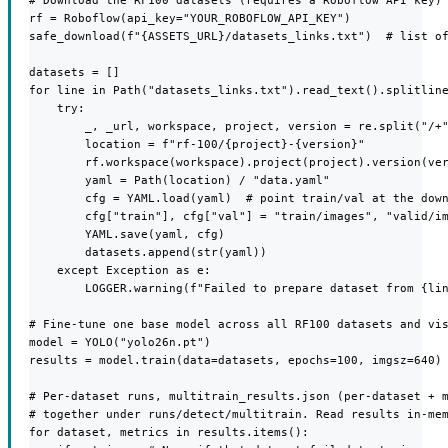
# Download the RF100 datasets (requires a Roboflow API key)

rf = Roboflow(api_key="YOUR_ROBOFLOW_API_KEY")

safe_download(f"{ASSETS_URL}/datasets_links.txt")  # list of
datasets = []

for line in Path("datasets_links.txt").read_text().splitline
    try:

        _, _url, workspace, project, version = re.split("/+"
        location = f"rf-100/{project}-{version}"

        rf.workspace(workspace).project(project).version(ver
        yaml = Path(location) / "data.yaml"

        cfg = YAML.load(yaml)  # point train/val at the down
        cfg["train"], cfg["val"] = "train/images", "valid/im
        YAML.save(yaml, cfg)

        datasets.append(str(yaml))

    except Exception as e:

        LOGGER.warning(f"Failed to prepare dataset from {lin
# Fine-tune one base model across all RF100 datasets and vis
model = YOLO("yolo26n.pt")

results = model.train(data=datasets, epochs=100, imgsz=640) 
# Per-dataset runs, multitrain_results.json (per-dataset + m
# together under runs/detect/multitrain. Read results in-mem
for dataset, metrics in results.items():
