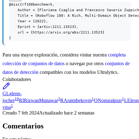
@misc{rf100benchmark,

    Author = {Floriana Ciaglia and Francesco Saverio Zuppich
    Title = {Roboflow 100: A Rich, Multi-Domain Object Detec
    Year = {2022},

    Eprint = {arXiv:2211.13523},

    url = {https://arxiv.org/abs/2211.13523}

}
Para una mayor exploración, considera visitar nuestra
completa
colección de conjuntos de datos
o navegar por otros
conjuntos de
datos de detección
compatibles con los modelos Ultralytics.
Colaboradores
GL
glenn-
18
3
1
1
jocher
RI
RizwanMunawar
RA
raimbekovm
ON
onuralpszr
LE
leon
1
vina
Creado
7 feb 2024
Actualizado
hace 2 semanas
Comentarios