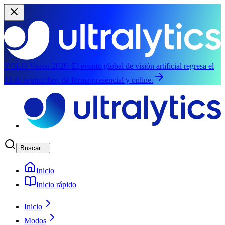
YOLO Vision 2026:
El evento global de visión artificial regresa el
13 de septiembre, de forma presencial y online.
Saltar al contenido principal
Buscar...
Inicio
Inicio rápido
Inicio
Modos