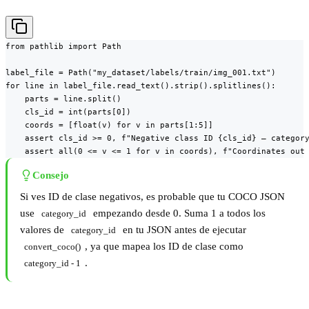
from pathlib import Path

label_file = Path("my_dataset/labels/train/img_001.txt")

for line in label_file.read_text().strip().splitlines():

    parts = line.split()

    cls_id = int(parts[0])

    coords = [float(v) for v in parts[1:5]]

    assert cls_id >= 0, f"Negative class ID {cls_id} — category
    assert all(0 <= v <= 1 for v in coords), f"Coordinates out
Consejo
Si ves ID de clase negativos, es probable que tu COCO JSON
use
empezando desde 0. Suma 1 a todos los
category_id
valores de
en tu JSON antes de ejecutar
category_id
, ya que mapea los ID de clase como
convert_coco()
.
category_id - 1