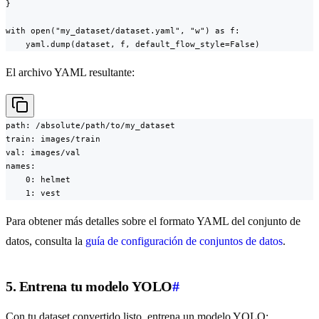
}

with open("my_dataset/dataset.yaml", "w") as f:

    yaml.dump(dataset, f, default_flow_style=False)
El archivo YAML resultante:
path: /absolute/path/to/my_dataset

train: images/train

val: images/val

names:

    0: helmet

    1: vest
Para obtener más detalles sobre el formato YAML del conjunto de
datos, consulta la
guía de configuración de conjuntos de datos
.
5. Entrena tu modelo YOLO
#
Con tu dataset convertido listo, entrena un modelo YOLO: