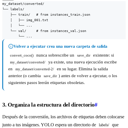
my_dataset/converted/

└── labels/

    ├── train/   # from instances_train.json

    │   ├── img_001.txt

    │   └── ...

    └── val/     # from instances_val.json

        └── ...
Volver a ejecutar crea una nueva carpeta de salida
nunca sobrescribe un
existente: si
convert_coco()
save_dir
ya existe, una nueva ejecución escribe
my_dataset/converted/
en
en su lugar. Elimina la salida
my_dataset/converted-2/
anterior (o cambia
) antes de volver a ejecutar, o los
save_dir
siguientes pasos leerán etiquetas obsoletas.
3. Organiza la estructura del directorio
#
Después de la conversión, los archivos de etiquetas deben colocarse
junto a tus imágenes. YOLO espera un directorio de
que
labels/