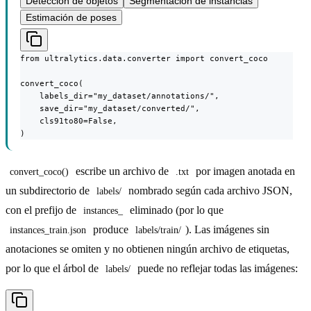
Detección de objetos
Segmentación de instancias
Estimación de poses
from ultralytics.data.converter import convert_coco

convert_coco(

    labels_dir="my_dataset/annotations/",

    save_dir="my_dataset/converted/",

    cls91to80=False,

)
escribe un archivo de
por imagen anotada en
convert_coco()
.txt
un subdirectorio de
nombrado según cada archivo JSON,
labels/
con el prefijo de
eliminado (por lo que
instances_
produce
). Las imágenes sin
instances_train.json
labels/train/
anotaciones se omiten y no obtienen ningún archivo de etiquetas,
por lo que el árbol de
puede no reflejar todas las imágenes:
labels/