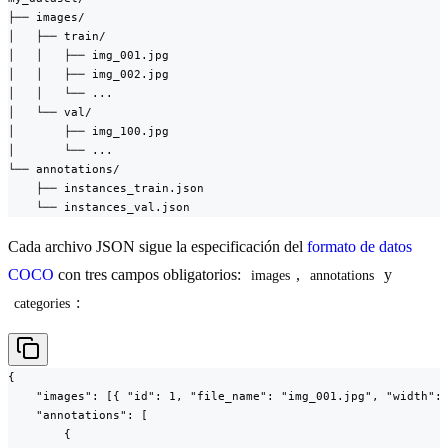
├── images/

│   ├── train/

│   │   ├── img_001.jpg

│   │   ├── img_002.jpg

│   │   └── ...

│   └── val/

│       ├── img_100.jpg

│       └── ...

└── annotations/

    ├── instances_train.json

    └── instances_val.json
Cada archivo JSON sigue la especificación del
formato de datos
COCO
con tres campos obligatorios:
,
y
images
annotations
:
categories
{

    "images": [{ "id": 1, "file_name": "img_001.jpg", "width": 
    "annotations": [

        {
