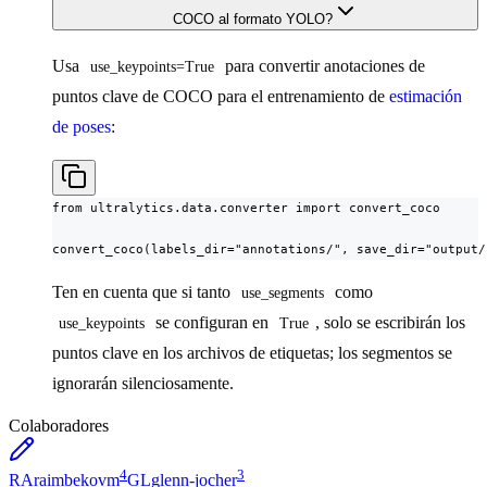
COCO al formato YOLO?
Usa
para convertir anotaciones de
use_keypoints=True
puntos clave de COCO para el entrenamiento de
estimación
de poses
:
from ultralytics.data.converter import convert_coco

convert_coco(labels_dir="annotations/", save_dir="output/
Ten en cuenta que si tanto
como
use_segments
se configuran en
, solo se escribirán los
use_keypoints
True
puntos clave en los archivos de etiquetas; los segmentos se
ignorarán silenciosamente.
Colaboradores
4
3
RA
raimbekovm
GL
glenn-jocher