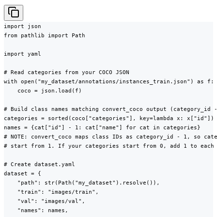
import json

from pathlib import Path

import yaml

# Read categories from your COCO JSON

with open("my_dataset/annotations/instances_train.json") as f:

    coco = json.load(f)

# Build class names matching convert_coco output (category_id -
categories = sorted(coco["categories"], key=lambda x: x["id"])

names = {cat["id"] - 1: cat["name"] for cat in categories}

# NOTE: convert_coco maps class IDs as category_id - 1, so cate
# start from 1. If your categories start from 0, add 1 to each 
# Create dataset.yaml

dataset = {

    "path": str(Path("my_dataset").resolve()),

    "train": "images/train",

    "val": "images/val",

    "names": names,
