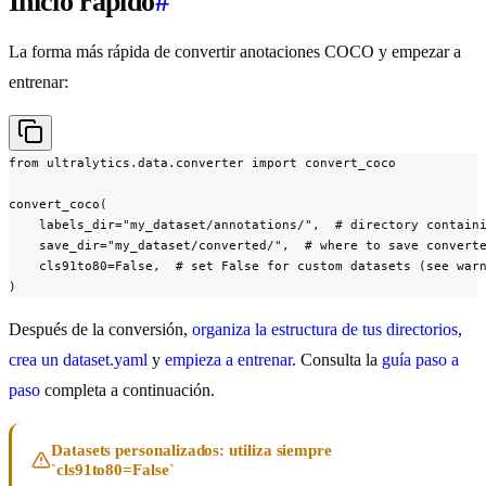
Inicio rápido
#
La forma más rápida de convertir anotaciones COCO y empezar a
entrenar:
from ultralytics.data.converter import convert_coco

convert_coco(

    labels_dir="my_dataset/annotations/",  # directory containi
    save_dir="my_dataset/converted/",  # where to save converte
    cls91to80=False,  # set False for custom datasets (see warn
)
Después de la conversión,
organiza la estructura de tus directorios
,
crea un dataset.yaml
y
empieza a entrenar
. Consulta la
guía paso a
paso
completa a continuación.
Datasets personalizados: utiliza siempre
`cls91to80=False`