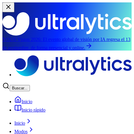
YOLO Vision 2026:
El evento global de visión por IA regresa el 13
de septiembre, de forma presencial y online.
Saltar al contenido principal
Buscar...
Inicio
Inicio rápido
Inicio
Modos