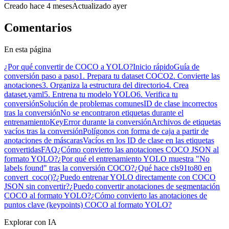
Creado
hace 4 meses
Actualizado
ayer
Comentarios
En esta página
¿Por qué convertir de COCO a YOLO?
Inicio rápido
Guía de
conversión paso a paso
1. Prepara tu dataset COCO
2. Convierte las
anotaciones
3. Organiza la estructura del directorio
4. Crea
dataset.yaml
5. Entrena tu modelo YOLO
6. Verifica tu
conversión
Solución de problemas comunes
ID de clase incorrectos
tras la conversión
No se encontraron etiquetas durante el
entrenamiento
KeyError durante la conversión
Archivos de etiquetas
vacíos tras la conversión
Polígonos con forma de caja a partir de
anotaciones de máscaras
Vacíos en los ID de clase en las etiquetas
convertidas
FAQ
¿Cómo convierto las anotaciones COCO JSON al
formato YOLO?
¿Por qué el entrenamiento YOLO muestra "No
labels found" tras la conversión COCO?
¿Qué hace cls91to80 en
convert_coco()?
¿Puedo entrenar YOLO directamente con COCO
JSON sin convertir?
¿Puedo convertir anotaciones de segmentación
COCO al formato YOLO?
¿Cómo convierto las anotaciones de
puntos clave (keypoints) COCO al formato YOLO?
Explorar con IA