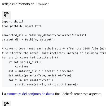
refleje el directorio de
:
images/
import shutil

from pathlib import Path

converted_dir = Path("my_dataset/converted/labels")

dataset_dir = Path("my_dataset")

# convert_coco names each subdirectory after its JSON file (min
# so iterate the actual subdirectories instead of assuming "tra
for src in converted_dir.iterdir():

    if not src.is_dir():

        continue

    dst = dataset_dir / "labels" / src.name

    dst.mkdir(parents=True, exist_ok=True)

    for f in src.glob("*.txt"):

        shutil.move(str(f), str(dst / f.name))
La
estructura del conjunto de datos
final debería tener este aspecto: