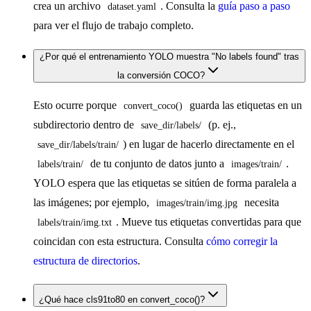
crea un archivo
. Consulta la
guía paso a paso
dataset.yaml
para ver el flujo de trabajo completo.
¿Por qué el entrenamiento YOLO muestra "No labels found" tras
la conversión COCO?
Esto ocurre porque
guarda las etiquetas en un
convert_coco()
subdirectorio dentro de
(p. ej.,
save_dir/labels/
) en lugar de hacerlo directamente en el
save_dir/labels/train/
de tu conjunto de datos junto a
.
labels/train/
images/train/
YOLO espera que las etiquetas se sitúen de forma paralela a
las imágenes; por ejemplo,
necesita
images/train/img.jpg
. Mueve tus etiquetas convertidas para que
labels/train/img.txt
coincidan con esta estructura. Consulta
cómo corregir la
estructura de directorios
.
¿Qué hace cls91to80 en convert_coco()?