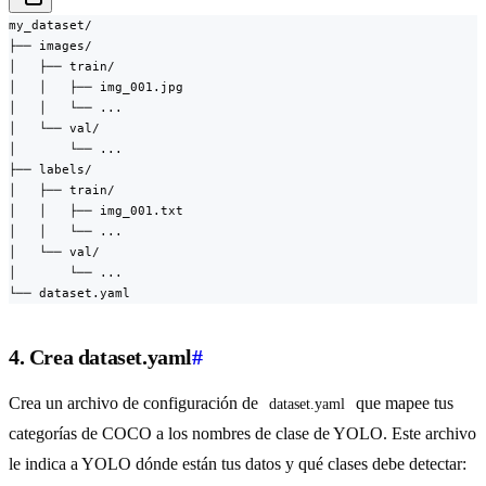
my_dataset/

├── images/

│   ├── train/

│   │   ├── img_001.jpg

│   │   └── ...

│   └── val/

│       └── ...

├── labels/

│   ├── train/

│   │   ├── img_001.txt

│   │   └── ...

│   └── val/

│       └── ...

└── dataset.yaml
4. Crea dataset.yaml
#
Crea un archivo de configuración de
que mapee tus
dataset.yaml
categorías de COCO a los nombres de clase de YOLO. Este archivo
le indica a YOLO dónde están tus datos y qué clases debe detectar: