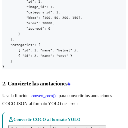
            "id": 1,

            "image_id": 1,

            "category_id": 1,

            "bbox": [100, 50, 200, 150],

            "area": 30000,

            "iscrowd": 0

        }

    ],

    "categories": [

        { "id": 1, "name": "helmet" },

        { "id": 2, "name": "vest" }

    ]

}
2. Convierte las anotaciones
#
Usa la función
para convertir tus anotaciones
convert_coco()
COCO JSON al formato YOLO de
:
.txt
Convertir COCO al formato YOLO