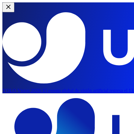
YOLO Vision 2026:
El evento global de visión artificial regresa el 1
Saltar al contenido principal