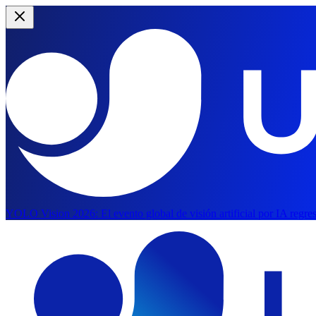
YOLO Vision 2026:
El evento global de visión artificial por IA regr
Saltar al contenido principal