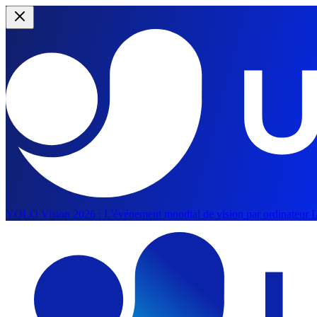
YOLO Vision 2026 :
L'événement mondial de vision par ordinateur IA
Aller au contenu principal