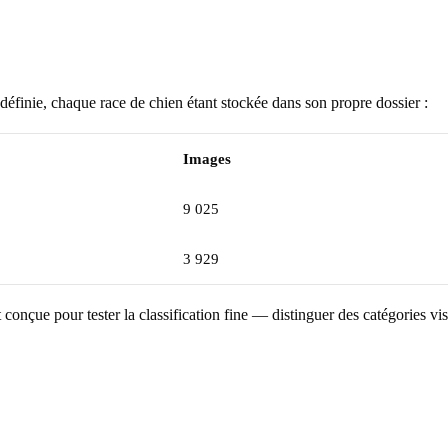
éfinie, chaque race de chien étant stockée dans son propre dossier :
Images
9 025
3 929
 conçue pour tester la classification fine — distinguer des catégories v