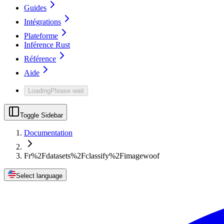
Guides
Intégrations
Plateforme
Inférence Rust
Référence
Aide
Loading
Please wait
Toggle Sidebar
Documentation
Fr%2Fdatasets%2Fclassify%2Fimagewoof
Select language