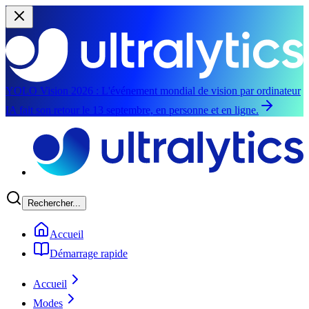
YOLO Vision 2026 :
L'événement mondial de vision par ordinateur
IA fait son retour le 13 septembre, en personne et en ligne.
Aller au contenu principal
Rechercher...
Accueil
Démarrage rapide
Accueil
Modes