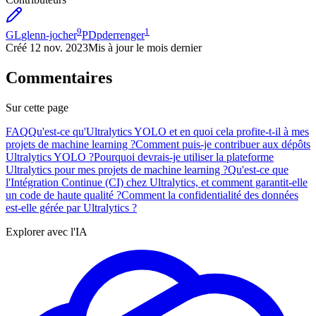
9
1
GL
glenn-jocher
PD
pderrenger
Créé
12 nov. 2023
Mis à jour
le mois dernier
Commentaires
Sur cette page
FAQ
Qu'est-ce qu'Ultralytics YOLO et en quoi cela profite-t-il à mes
projets de machine learning ?
Comment puis-je contribuer aux dépôts
Ultralytics YOLO ?
Pourquoi devrais-je utiliser la plateforme
Ultralytics pour mes projets de machine learning ?
Qu'est-ce que
l'Intégration Continue (CI) chez Ultralytics, et comment garantit-elle
un code de haute qualité ?
Comment la confidentialité des données
est-elle gérée par Ultralytics ?
Explorer avec l'IA