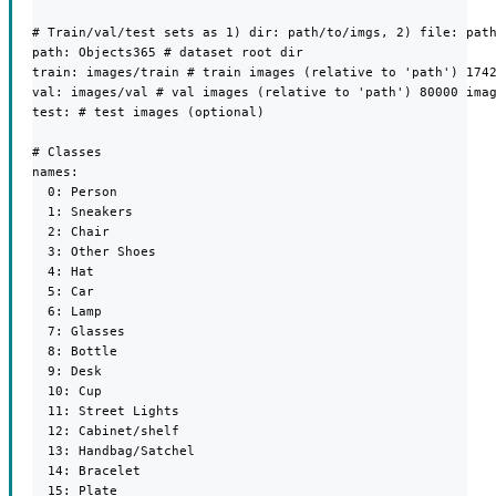
# Train/val/test sets as 1) dir: path/to/imgs, 2) file: path
path: Objects365 # dataset root dir

train: images/train # train images (relative to 'path') 1742
val: images/val # val images (relative to 'path') 80000 imag
test: # test images (optional)

# Classes

names:

  0: Person

  1: Sneakers

  2: Chair

  3: Other Shoes

  4: Hat

  5: Car

  6: Lamp

  7: Glasses

  8: Bottle

  9: Desk

  10: Cup

  11: Street Lights

  12: Cabinet/shelf

  13: Handbag/Satchel

  14: Bracelet

  15: Plate
