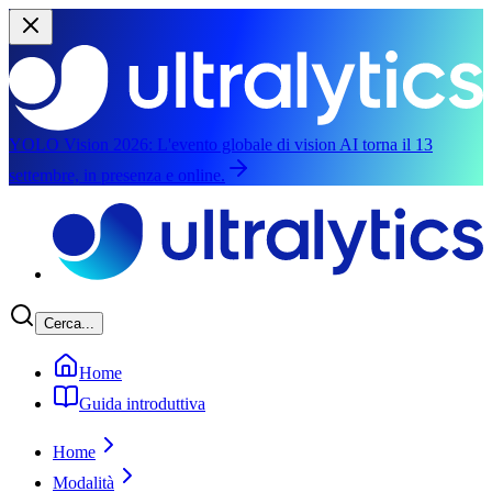
YOLO Vision 2026:
L'evento globale di vision AI torna il 13
settembre, in presenza e online.
Salta al contenuto principale
Cerca...
Home
Guida introduttiva
Home
Modalità