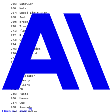
  265: Sandwich

  266: Nuts

  267: Speed Limit Sign

  268: Induction Cooker

  269: Broom

  270: Trombone

  271: Plum

  272: Rickshaw

  273: Goldfish

  274: Kiwi fruit

  275: Router/modem

  276: Poker Card

  277: Toaster

  278: Shrimp

  279: Sushi

  280: Cheese

  281: Notepaper

  282: Cherry

  283: Pliers

  284: CD

  285: Pasta

  286: Hammer

  287: Cue

  288: Avocado

Open in Claude
  289: Hami melon
