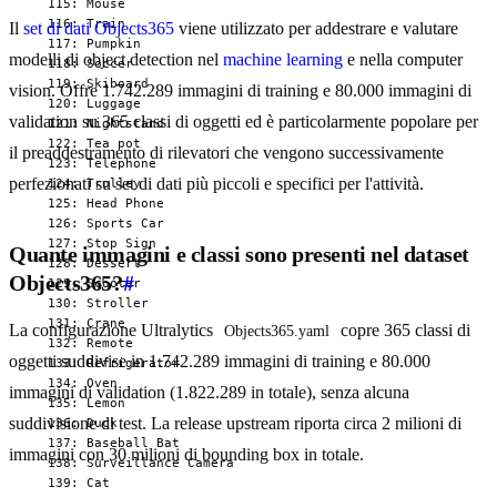
  115: Mouse

  116: Train

Il
set di dati Objects365
viene utilizzato per addestrare e valutare
  117: Pumpkin

modelli di object detection nel
machine learning
e nella computer
  118: Soccer

  119: Skiboard

vision. Offre 1.742.289 immagini di training e 80.000 immagini di
  120: Luggage

validation su 365 classi di oggetti ed è particolarmente popolare per
  121: Nightstand

  122: Tea pot

il preaddestramento di rilevatori che vengono successivamente
  123: Telephone

perfezionati su set di dati più piccoli e specifici per l'attività.
  124: Trolley

  125: Head Phone

  126: Sports Car

  127: Stop Sign

Quante immagini e classi sono presenti nel dataset
  128: Dessert

Objects365?
#
  129: Scooter

  130: Stroller

  131: Crane

La configurazione Ultralytics
copre 365 classi di
Objects365.yaml
  132: Remote

oggetti suddivise in 1.742.289 immagini di training e 80.000
  133: Refrigerator

  134: Oven

immagini di validation (1.822.289 in totale), senza alcuna
  135: Lemon

suddivisione di test. La release upstream riporta circa 2 milioni di
  136: Duck

  137: Baseball Bat

immagini con 30 milioni di bounding box in totale.
  138: Surveillance Camera

  139: Cat
