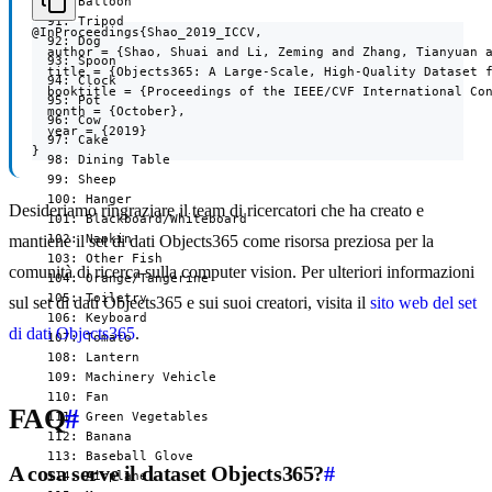
  90: Balloon

  91: Tripod

@InProceedings{Shao_2019_ICCV,

  92: Dog

  author = {Shao, Shuai and Li, Zeming and Zhang, Tianyuan a
  93: Spoon

  title = {Objects365: A Large-Scale, High-Quality Dataset f
  94: Clock

  booktitle = {Proceedings of the IEEE/CVF International Con
  95: Pot

  month = {October},

  96: Cow

  year = {2019}

  97: Cake

}
  98: Dining Table

  99: Sheep

  100: Hanger

Desideriamo ringraziare il team di ricercatori che ha creato e
  101: Blackboard/Whiteboard

  102: Napkin

mantiene il set di dati Objects365 come risorsa preziosa per la
  103: Other Fish

comunità di ricerca sulla computer vision. Per ulteriori informazioni
  104: Orange/Tangerine

  105: Toiletry

sul set di dati Objects365 e sui suoi creatori, visita il
sito web del set
  106: Keyboard

di dati Objects365
.
  107: Tomato

  108: Lantern

  109: Machinery Vehicle

  110: Fan

FAQ
#
  111: Green Vegetables

  112: Banana

  113: Baseball Glove

A cosa serve il dataset Objects365?
#
  114: Airplane
