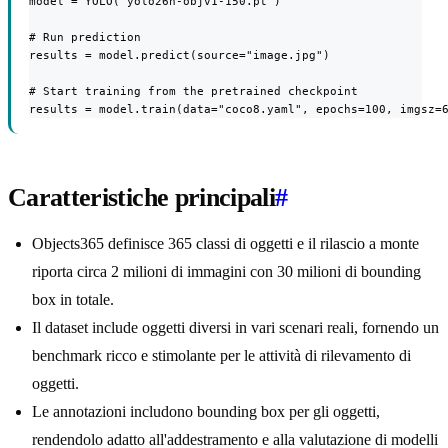
model = YOLO("yolo26n-objv1-150.pt")

# Run prediction

results = model.predict(source="image.jpg")

# Start training from the pretrained checkpoint

results = model.train(data="coco8.yaml", epochs=100, imgsz=
Caratteristiche principali
#
Objects365 definisce 365 classi di oggetti e il rilascio a monte
riporta circa 2 milioni di immagini con 30 milioni di bounding
box in totale.
Il dataset include oggetti diversi in vari scenari reali, fornendo un
benchmark ricco e stimolante per le attività di rilevamento di
oggetti.
Le annotazioni includono bounding box per gli oggetti,
rendendolo adatto all'addestramento e alla valutazione di modelli