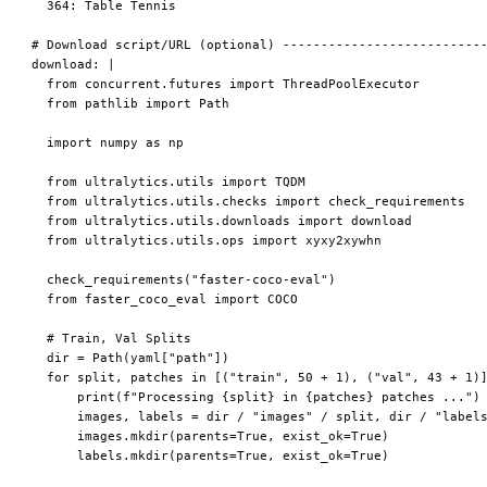
  364: Table Tennis

# Download script/URL (optional) ---------------------------
download: |

  from concurrent.futures import ThreadPoolExecutor

  from pathlib import Path

  import numpy as np

  from ultralytics.utils import TQDM

  from ultralytics.utils.checks import check_requirements

  from ultralytics.utils.downloads import download

  from ultralytics.utils.ops import xyxy2xywhn

  check_requirements("faster-coco-eval")

  from faster_coco_eval import COCO

  # Train, Val Splits

  dir = Path(yaml["path"])

  for split, patches in [("train", 50 + 1), ("val", 43 + 1)]
      print(f"Processing {split} in {patches} patches ...")

      images, labels = dir / "images" / split, dir / "labels
      images.mkdir(parents=True, exist_ok=True)

      labels.mkdir(parents=True, exist_ok=True)
