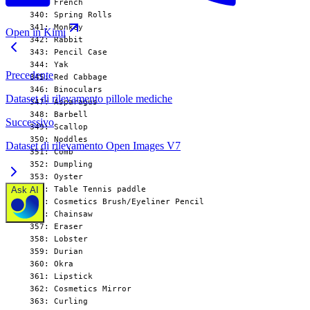
  339: French

  340: Spring Rolls

  341: Monkey

Open in Kimi
  342: Rabbit

  343: Pencil Case

  344: Yak

Precedente
  345: Red Cabbage

  346: Binoculars

Dataset di rilevamento pillole mediche
  347: Asparagus

  348: Barbell

Successivo
  349: Scallop

  350: Noddles

Dataset di rilevamento Open Images V7
  351: Comb

  352: Dumpling

  353: Oyster

  354: Table Tennis paddle

Ask AI
  355: Cosmetics Brush/Eyeliner Pencil

  356: Chainsaw

  357: Eraser

  358: Lobster

  359: Durian

  360: Okra

  361: Lipstick

  362: Cosmetics Mirror

  363: Curling
