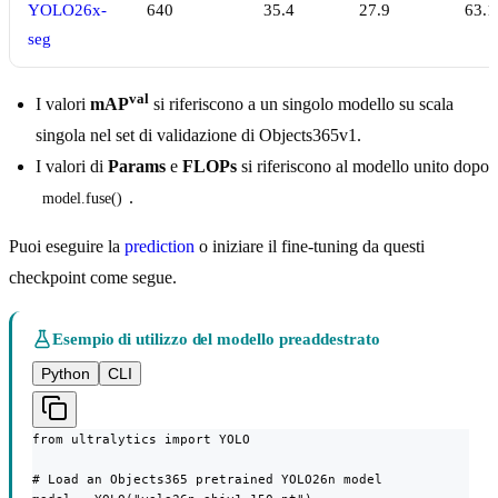
YOLO26x-
640
35.4
27.9
63.1
seg
val
I valori
mAP
si riferiscono a un singolo modello su scala
singola nel set di validazione di Objects365v1.
I valori di
Params
e
FLOPs
si riferiscono al modello unito dopo
.
model.fuse()
Puoi eseguire la
prediction
o iniziare il fine-tuning da questi
checkpoint come segue.
Esempio di utilizzo del modello preaddestrato
Python
CLI
from ultralytics import YOLO

# Load an Objects365 pretrained YOLO26n model
