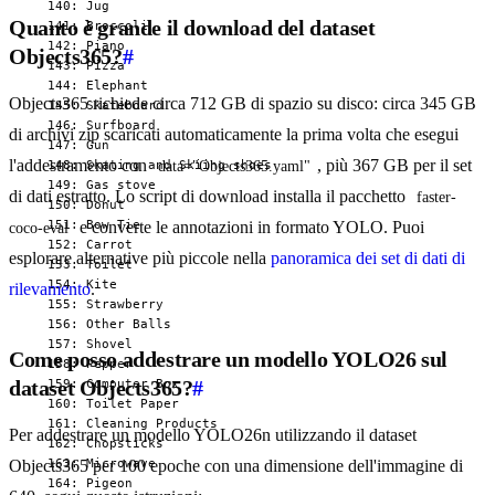
  140: Jug

Quanto è grande il download del dataset
  141: Broccoli

  142: Piano

Objects365?
#
  143: Pizza

  144: Elephant

Objects365 richiede circa 712 GB di spazio su disco: circa 345 GB
  145: Skateboard

  146: Surfboard

di archivi zip scaricati automaticamente la prima volta che esegui
  147: Gun

l'addestramento con
, più 367 GB per il set
  148: Skating and Skiing shoes

data="Objects365.yaml"
  149: Gas stove

di dati estratto. Lo script di download installa il pacchetto
faster-
  150: Donut

  151: Bow Tie

e converte le annotazioni in formato YOLO. Puoi
coco-eval
  152: Carrot

esplorare alternative più piccole nella
panoramica dei set di dati di
  153: Toilet

  154: Kite

rilevamento
.
  155: Strawberry

  156: Other Balls

  157: Shovel

Come posso addestrare un modello YOLO26 sul
  158: Pepper

dataset Objects365?
#
  159: Computer Box

  160: Toilet Paper

  161: Cleaning Products

Per addestrare un modello YOLO26n utilizzando il dataset
  162: Chopsticks

  163: Microwave

Objects365 per 100 epoche con una dimensione dell'immagine di
  164: Pigeon
