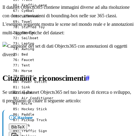
  66: Traffic cone

Il dataset Objects365 contiene immagini diverse ad alta risoluzione
  67: Cymbal

con dense annotazioni di bounding-box nelle sue 365 classi.
  68: Lifesaver

  69: Towel

L'esempio seguente mostra le scene nel mondo reale e le annotazioni
  70: Stuffed Toy

multi-oggetto tipiche del dataset:
  71: Candle

  72: Sailboat

  73: Laptop

  74: Awning

  75: Bed

  76: Faucet

  77: Tent

  78: Horse

Citazioni e riconoscimenti
#
  79: Mirror

  80: Power outlet

  81: Sink

Se utilizzi il dataset Objects365 nel tuo lavoro di ricerca o sviluppo,
  82: Apple

  83: Air Conditioner

ti preghiamo di citare il seguente articolo:
  84: Knife

  85: Hockey Stick

  86: Paddle

Citazione
  87: Pickup Truck

  88: Fork

BibTeX
  89: Traffic Sign
