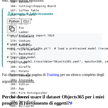
640, segui queste istruzioni:
  165: Baseball

  166: Cutting/chopping Board

  167: Coffee Table

Esempio di Addestramento
  168: Side Table

  169: Scissors

Python
CLI
  170: Marker

  171: Pie

  172: Ladder

from ultralytics import YOLO

  173: Snowboard

  174: Cookies

# Load a model

  175: Radiator

model = YOLO("yolo26n.pt")  # load a pretrained model (recom
  176: Fire Hydrant

  177: Basketball

# Train the model

  178: Zebra

results = model.train(data="Objects365.yaml", epochs=100, i
  179: Grape

  180: Giraffe

  181: Potato

Fai riferimento alla pagina di
Training
per un elenco completo degli
  182: Sausage

  183: Tricycle

argomenti disponibili.
  184: Violin

  185: Egg

  186: Fire Extinguisher

Perché dovrei usare il dataset Objects365 per i miei
  187: Candy

  188: Fire Truck

progetti di rilevamento di oggetti?
#
  189: Billiards
