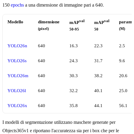
150
epochs
a una dimensione di immagine pari a 640.
val
val
Modello
dimensione
params
mAP
mAP
(pixel)
(M)
50-95
50
YOLO26n
640
16.3
22.3
2.5
YOLO26s
640
24.3
31.7
9.6
YOLO26m
640
30.3
38.2
20.6
YOLO26l
640
32.2
40.1
25.0
YOLO26x
640
35.8
44.1
56.1
I modelli di segmentazione utilizzano maschere generate per
Objects365v1 e riportano l'accuratezza sia per i box che per le