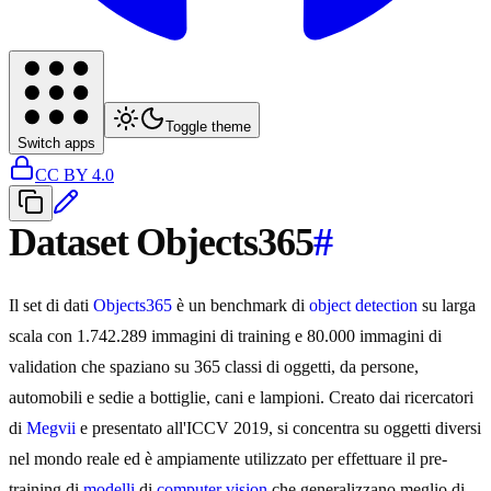
Toggle theme
Switch apps
CC BY 4.0
Dataset Objects365
#
Il set di dati
Objects365
è un benchmark di
object detection
su larga
scala con 1.742.289 immagini di training e 80.000 immagini di
validation che spaziano su 365 classi di oggetti, da persone,
automobili e sedie a bottiglie, cani e lampioni. Creato dai ricercatori
di
Megvii
e presentato all'ICCV 2019, si concentra su oggetti diversi
nel mondo reale ed è ampiamente utilizzato per effettuare il pre-
training di
modelli
di
computer vision
che generalizzano meglio di