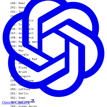
  240: Deer

  241: Goose

  242: Tape

  243: Tablet

  244: Cosmetics

  245: Trumpet

  246: Pineapple

  247: Golf Ball

  248: Ambulance

  249: Parking meter

  250: Mango

  251: Key

  252: Hurdle

  253: Fishing Rod

  254: Medal

  255: Flute

  256: Brush

  257: Penguin

  258: Megaphone

  259: Corn

  260: Lettuce

  261: Garlic

  262: Swan

Open in ChatGPT
  263: Helicopter

  264: Green Onion
