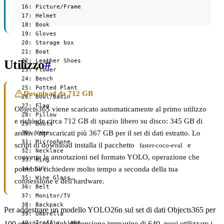
  16: Picture/Frame

  17: Helmet

  18: Book

  19: Gloves

  20: Storage box

  21: Boat

  22: Leather Shoes

Utilizzo
#
  23: Flower

  24: Bench

  25: Potted Plant

Download da 712 GB
  26: Bowl/Basin

  27: Flag

Objects365 viene scaricato automaticamente al primo utilizzo
  28: Pillow

e richiede circa 712 GB di spazio libero su disco: 345 GB di
  29: Boots

archivi zip scaricati più 367 GB per il set di dati estratto. Lo
  30: Vase

  31: Microphone

script di download installa il pacchetto
e
faster-coco-eval
  32: Necklace

converte le annotazioni nel formato YOLO, operazione che
  33: Ring

potrebbe richiedere molto tempo a seconda della tua
  34: SUV

  35: Wine Glass

connessione e dell'hardware.
  36: Belt

  37: Monitor/TV

  38: Backpack

Per addestrare un modello YOLO26n sul set di dati Objects365 per
  39: Umbrella

  40: Traffic Light

100
epochs
con una dimensione immagine di 640, puoi utilizzare i