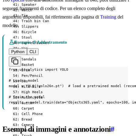
  41: Speaker

seguenti frammenti di codice. Per un elenco completo degli
  42: Watch

  43: Tie

argomenti disponibili, fai riferimento alla pagina di
Training
del
  44: Trash bin Can

modello.
  45: Slippers

  46: Bicycle

  47: Stool

Esempio di Addestramento
  48: Barrel/bucket

  49: Van

Python
CLI
  50: Couch

  51: Sandals

  52: Basket

from ultralytics import YOLO

  53: Drum

  54: Pen/Pencil

# Load a model

  55: Bus

model = YOLO("yolo26n.pt")  # load a pretrained model (recom
  56: Wild Bird

  57: High Heels

# Train the model

  58: Motorcycle

results = model.train(data="Objects365.yaml", epochs=100, i
  59: Guitar

  60: Carpet

  61: Cell Phone

  62: Bread

  63: Camera

Esempi di immagini e annotazioni
#
  64: Canned

  65: Truck
