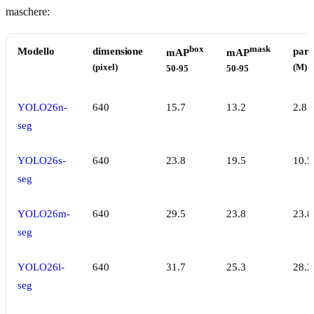
maschere:
box
mask
Modello
dimensione
par
mAP
mAP
(pixel)
(M)
50-95
50-95
YOLO26n-
640
15.7
13.2
2.8
seg
YOLO26s-
640
23.8
19.5
10.5
seg
YOLO26m-
640
29.5
23.8
23.8
seg
YOLO26l-
640
31.7
25.3
28.2
seg