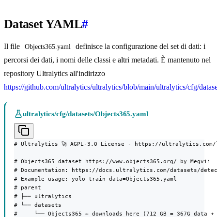
Dataset YAML
#
Il file
definisce la configurazione del set di dati: i
Objects365.yaml
percorsi dei dati, i nomi delle classi e altri metadati. È mantenuto nel
repository Ultralytics all'indirizzo
https://github.com/ultralytics/ultralytics/blob/main/ultralytics/cfg/dat
ultralytics/cfg/datasets/Objects365.yaml
# Ultralytics 🚀 AGPL-3.0 License - https://ultralytics.com/l
# Objects365 dataset https://www.objects365.org/ by Megvii

# Documentation: https://docs.ultralytics.com/datasets/detec
# Example usage: yolo train data=Objects365.yaml

# parent

# ├── ultralytics

# └── datasets

#     └── Objects365 ← downloads here (712 GB = 367G data + 