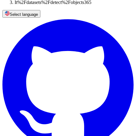
It%2Fdatasets%2Fdetect%2Fobjects365
Select language