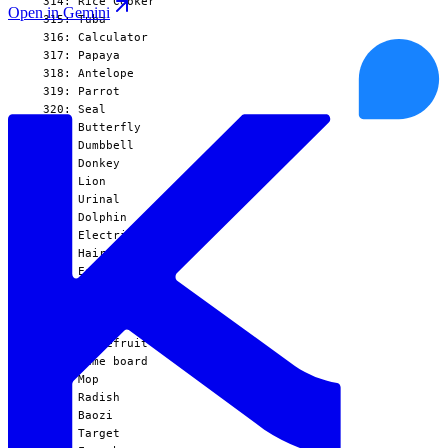
  314: Rice Cooker

Open in Gemini
  315: Tuba

  316: Calculator

  317: Papaya

  318: Antelope

  319: Parrot

  320: Seal

  321: Butterfly

  322: Dumbbell

  323: Donkey

  324: Lion

  325: Urinal

  326: Dolphin

  327: Electric Drill

  328: Hair Dryer

  329: Egg tart

  330: Jellyfish

  331: Treadmill

  332: Lighter

  333: Grapefruit

  334: Game board

  335: Mop

  336: Radish

  337: Baozi

  338: Target
