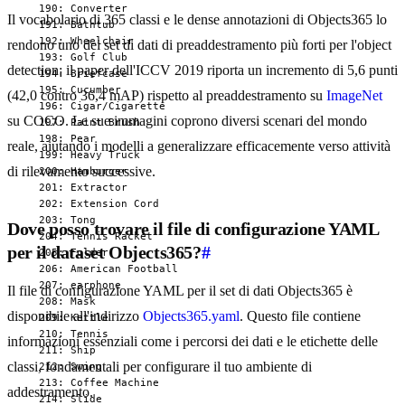
  190: Converter

Il vocabolario di 365 classi e le dense annotazioni di Objects365 lo
  191: Bathtub

  192: Wheelchair

rendono uno dei set di dati di preaddestramento più forti per l'object
  193: Golf Club

detection: il paper dell'ICCV 2019 riporta un incremento di 5,6 punti
  194: Briefcase

  195: Cucumber

(42,0 contro 36,4 mAP) rispetto al preaddestramento su
ImageNet
  196: Cigar/Cigarette

su COCO. Le sue immagini coprono diversi scenari del mondo
  197: Paint Brush

  198: Pear

reale, aiutando i modelli a generalizzare efficacemente verso attività
  199: Heavy Truck

di rilevamento successive.
  200: Hamburger

  201: Extractor

  202: Extension Cord

  203: Tong

Dove posso trovare il file di configurazione YAML
  204: Tennis Racket

per il dataset Objects365?
#
  205: Folder

  206: American Football

  207: earphone

Il file di configurazione YAML per il set di dati Objects365 è
  208: Mask

disponibile all'indirizzo
Objects365.yaml
. Questo file contiene
  209: Kettle

  210: Tennis

informazioni essenziali come i percorsi dei dati e le etichette delle
  211: Ship

classi, fondamentali per configurare il tuo ambiente di
  212: Swing

  213: Coffee Machine

addestramento.
  214: Slide
