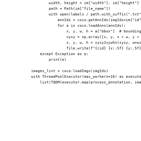
                  width, height = im["width"], im["height"]

                  path = Path(im["file_name"])

                  with open(labels / path.with_suffix(".txt"
                      annIds = coco.getAnnIds(imgIds=im["id"
                      for a in coco.loadAnns(annIds):

                          x, y, w, h = a["bbox"]  # bounding
                          xyxy = np.array([x, y, x + w, y + 
                          x, y, w, h = xyxy2xywhn(xyxy, w=wi
                          file.write(f"{cid} {x:.5f} {y:.5f}
              except Exception as e:

                  print(e)

          images_list = coco.loadImgs(imgIds)

          with ThreadPoolExecutor(max_workers=16) as executo
              list(TQDM(executor.map(process_annotation, im