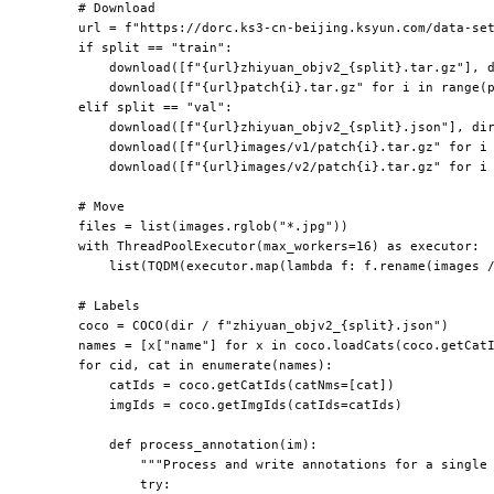
      # Download

      url = f"https://dorc.ks3-cn-beijing.ksyun.com/data-set
      if split == "train":

          download([f"{url}zhiyuan_objv2_{split}.tar.gz"], d
          download([f"{url}patch{i}.tar.gz" for i in range(p
      elif split == "val":

          download([f"{url}zhiyuan_objv2_{split}.json"], dir
          download([f"{url}images/v1/patch{i}.tar.gz" for i 
          download([f"{url}images/v2/patch{i}.tar.gz" for i 
      # Move

      files = list(images.rglob("*.jpg"))

      with ThreadPoolExecutor(max_workers=16) as executor:

          list(TQDM(executor.map(lambda f: f.rename(images /
      # Labels

      coco = COCO(dir / f"zhiyuan_objv2_{split}.json")

      names = [x["name"] for x in coco.loadCats(coco.getCatI
      for cid, cat in enumerate(names):

          catIds = coco.getCatIds(catNms=[cat])

          imgIds = coco.getImgIds(catIds=catIds)

          def process_annotation(im):

              """Process and write annotations for a single 
              try:
