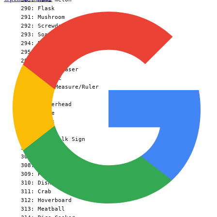
  290: Flask

  291: Mushroom

  292: Screwdriver

  293: Soap

  294: Recorder

  295: Bear

  296: Eggplant

  297: Board Eraser

  298: Coconut

  299: Tape Measure/Ruler

  300: Pig

  301: Showerhead

  302: Globe

  303: Chips

  304: Steak

  305: Crosswalk Sign

  306: Stapler

  307: Camel

  308: Formula 1

  309: Pomegranate

  310: Dishwasher

  311: Crab

  312: Hoverboard

  313: Meatball
