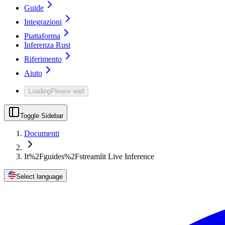
Guide
Integrazioni
Piattaforma
Inferenza Rust
Riferimento
Aiuto
Loading
Please wait
Toggle Sidebar
Documenti
It%2Fguides%2Fstreamlit Live Inference
Select language