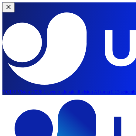
YOLO Vision 2026:
L'evento globale di vision AI torna il 13 settemb
Vai al contenuto principale