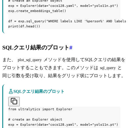
# create an Explorer object

exp = Explorer(data="coco128.yaml", model="yolo11n.pt")

exp.create_embeddings_table()

df = exp.sql_query("WHERE labels LIKE '%person%' AND labels 
print(df.head())
SQLクエリ結果のプロット
#
また、
メソッドを使用してSQLクエリの結果を
plot_sql_query
プロットすることもできます。このメソッドは
と
sql_query
同じ引数を受け取り、結果をグリッド状にプロットします。
SQLクエリ結果のプロット
from ultralytics import Explorer

# create an Explorer object

exp = Explorer(data="coco128.yaml", model="yolo11n.pt")
