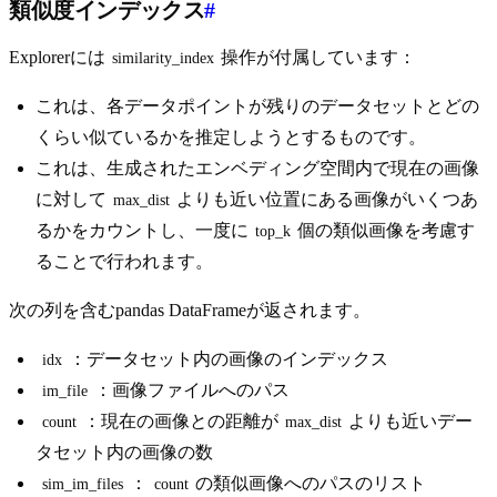
類似度インデックス
#
Explorerには
操作が付属しています：
similarity_index
これは、各データポイントが残りのデータセットとどの
くらい似ているかを推定しようとするものです。
これは、生成されたエンベディング空間内で現在の画像
に対して
よりも近い位置にある画像がいくつあ
max_dist
るかをカウントし、一度に
個の類似画像を考慮す
top_k
ることで行われます。
次の列を含むpandas DataFrameが返されます。
：データセット内の画像のインデックス
idx
：画像ファイルへのパス
im_file
：現在の画像との距離が
よりも近いデー
count
max_dist
タセット内の画像の数
：
の類似画像へのパスのリスト
sim_im_files
count