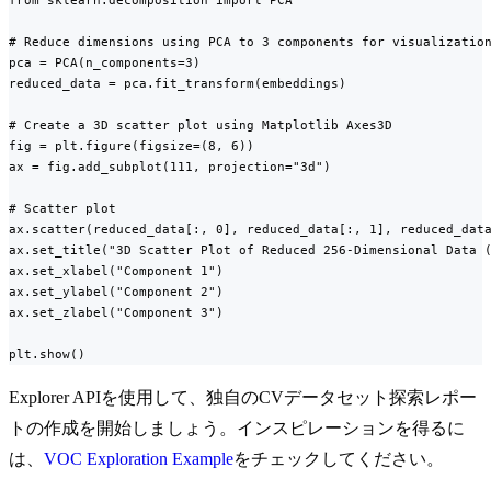
from sklearn.decomposition import PCA

# Reduce dimensions using PCA to 3 components for visualization
pca = PCA(n_components=3)

reduced_data = pca.fit_transform(embeddings)

# Create a 3D scatter plot using Matplotlib Axes3D

fig = plt.figure(figsize=(8, 6))

ax = fig.add_subplot(111, projection="3d")

# Scatter plot

ax.scatter(reduced_data[:, 0], reduced_data[:, 1], reduced_data
ax.set_title("3D Scatter Plot of Reduced 256-Dimensional Data (
ax.set_xlabel("Component 1")

ax.set_ylabel("Component 2")

ax.set_zlabel("Component 3")

plt.show()
Explorer APIを使用して、独自のCVデータセット探索レポー
トの作成を開始しましょう。インスピレーションを得るに
は、
VOC Exploration Example
をチェックしてください。