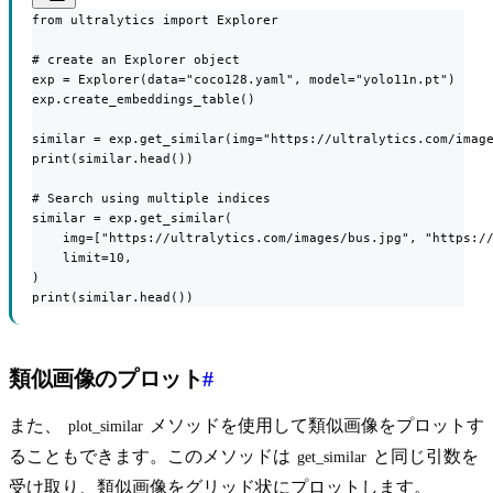
from ultralytics import Explorer

# create an Explorer object

exp = Explorer(data="coco128.yaml", model="yolo11n.pt")

exp.create_embeddings_table()

similar = exp.get_similar(img="https://ultralytics.com/image
print(similar.head())

# Search using multiple indices

similar = exp.get_similar(

    img=["https://ultralytics.com/images/bus.jpg", "https://
    limit=10,

)

print(similar.head())
類似画像のプロット
#
また、
メソッドを使用して類似画像をプロットす
plot_similar
ることもできます。このメソッドは
と同じ引数を
get_similar
受け取り、類似画像をグリッド状にプロットします。