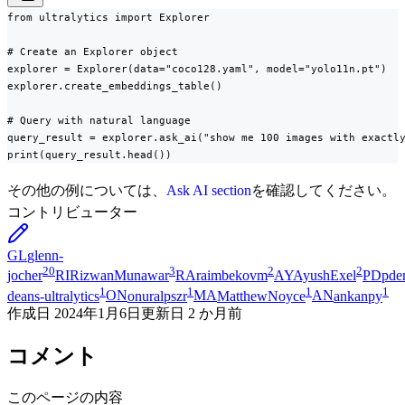
from ultralytics import Explorer

# Create an Explorer object

explorer = Explorer(data="coco128.yaml", model="yolo11n.pt")

explorer.create_embeddings_table()

# Query with natural language

query_result = explorer.ask_ai("show me 100 images with exactly
print(query_result.head())
その他の例については、
Ask AI section
を確認してください。
コントリビューター
GL
glenn-
20
3
2
2
jocher
RI
RizwanMunawar
RA
raimbekovm
AY
AyushExel
PD
pde
1
1
1
1
deans-ultralytics
ON
onuralpszr
MA
MatthewNoyce
AN
ankanpy
作成日
2024年1月6日
更新日
2 か月前
コメント
このページの内容