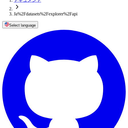
ドキュメント
Ja%2Fdatasets%2Fexplorer%2Fapi
Select language