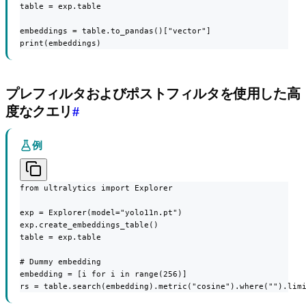
table = exp.table

embeddings = table.to_pandas()["vector"]

print(embeddings)
プレフィルタおよびポストフィルタを使用した高
度なクエリ
#
例
from ultralytics import Explorer

exp = Explorer(model="yolo11n.pt")

exp.create_embeddings_table()

table = exp.table

# Dummy embedding

embedding = [i for i in range(256)]

rs = table.search(embedding).metric("cosine").where("").lim