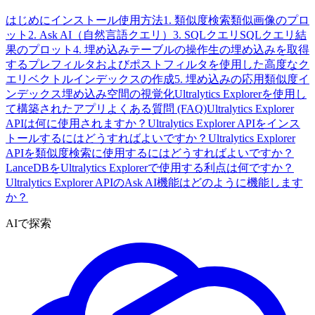
はじめに
インストール
使用方法
1. 類似度検索
類似画像のプロ
ット
2. Ask AI（自然言語クエリ）
3. SQLクエリ
SQLクエリ結
果のプロット
4. 埋め込みテーブルの操作
生の埋め込みを取得
する
プレフィルタおよびポストフィルタを使用した高度なク
エリ
ベクトルインデックスの作成
5. 埋め込みの応用
類似度イ
ンデックス
埋め込み空間の視覚化
Ultralytics Explorerを使用し
て構築されたアプリ
よくある質問 (FAQ)
Ultralytics Explorer
APIは何に使用されますか？
Ultralytics Explorer APIをインス
トールするにはどうすればよいですか？
Ultralytics Explorer
APIを類似度検索に使用するにはどうすればよいですか？
LanceDBをUltralytics Explorerで使用する利点は何ですか？
Ultralytics Explorer APIのAsk AI機能はどのように機能します
か？
AIで探索