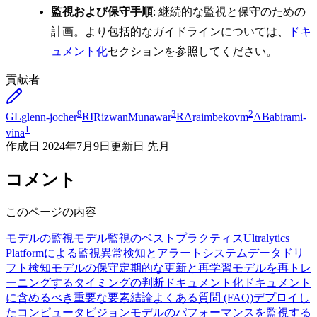
監視および保守手順
: 継続的な監視と保守のための
計画。より包括的なガイドラインについては、
ドキ
ュメント化
セクションを参照してください。
貢献者
9
3
2
GL
glenn-jocher
RI
RizwanMunawar
RA
raimbekovm
AB
abirami-
1
vina
作成日
2024年7月9日
更新日
先月
コメント
このページの内容
モデルの監視
モデル監視のベストプラクティス
Ultralytics
Platformによる監視
異常検知とアラートシステム
データドリ
フト検知
モデルの保守
定期的な更新と再学習
モデルを再トレ
ーニングするタイミングの判断
ドキュメント化
ドキュメント
に含めるべき重要な要素
結論
よくある質問 (FAQ)
デプロイし
たコンピュータビジョンモデルのパフォーマンスを監視する