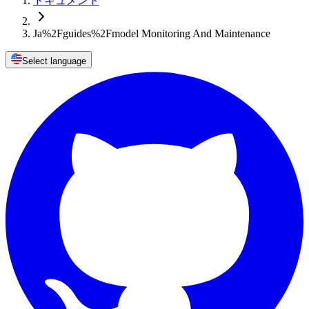
ドキュメント
Ja%2Fguides%2Fmodel Monitoring And Maintenance
Select language