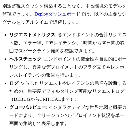
別途監視スタックを構築することなく、本番環境のモデルを
監視できます。
Deployダッシュボード
では、以下の主要なシ
グナルをリアルタイムで追跡します。
リクエストメトリクス
: 各エンドポイントの合計リクエス
ト数、エラー率、P95レイテンシ。1時間から30日間の範
囲でスパークライン傾向を確認できます。
ヘルスチェック
: エンドポイントの健全性を自動的にポー
リングし、異常なデプロイメントのフラグ立てやレスポ
ンスレイテンシの報告を行います。
ログ
: 失敗したリクエストやレイテンシの急増を診断する
ための、重要度でフィルタリング可能なリクエストログ
（DEBUGからCRITICALまで）。
グローバルビュー
: インタラクティブな世界地図と概要カ
ードにより、全リージョンのデプロイメント状況を単一
画面で集約して表示します。