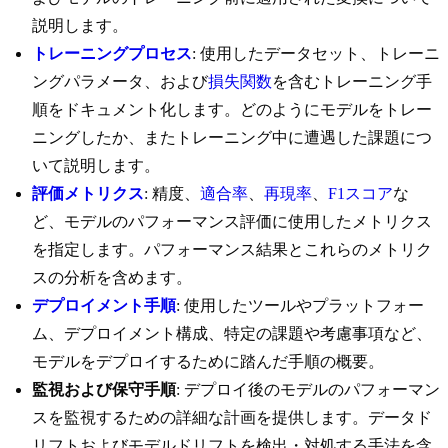
説明します。
トレーニングプロセス
: 使用したデータセット、トレーニ
ングパラメータ、および
損失関数
を含むトレーニング手
順をドキュメント化します。どのようにモデルをトレー
ニングしたか、またトレーニング中に遭遇した課題につ
いて説明します。
評価メトリクス
: 精度、
適合率
、
再現率
、
F1スコア
な
ど、モデルのパフォーマンス評価に使用したメトリクス
を指定します。パフォーマンス結果とこれらのメトリク
スの分析を含めます。
デプロイメント手順
: 使用したツールやプラットフォー
ム、デプロイメント構成、特定の課題や考慮事項など、
モデルをデプロイするために踏んだ手順の概要。
監視および保守手順
: デプロイ後のモデルのパフォーマン
スを監視するための詳細な計画を提供します。データド
リフトおよびモデルドリフトを検出・対処する手法を含