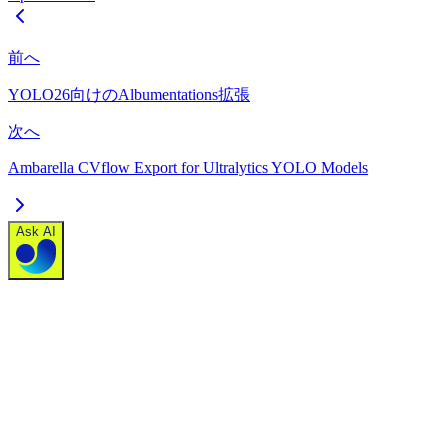
前へ
YOLO26向けのAlbumentations拡張
次へ
Ambarella CVflow Export for Ultralytics YOLO Models
Ask AI