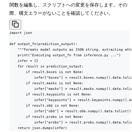
関数を編集し、スクリプトへの変更を保存します。その
際、構文エラーがないことを確認してください。
import json

def output_fn(prediction_output):

    """Formats model outputs as JSON string, extracting attr
    print("Executing output_fn from inference.py ...")

    infer = {}

    for result in prediction_output:

        if result.boxes is not None:

            infer["boxes"] = result.boxes.numpy().data.tolis
        if result.masks is not None:

            infer["masks"] = result.masks.numpy().data.tolis
        if result.keypoints is not None:

            infer["keypoints"] = result.keypoints.numpy().da
        if result.obb is not None:

            infer["obb"] = result.obb.numpy().data.tolist()

        if result.probs is not None:

            infer["probs"] = result.probs.numpy().data.tolis
    return json.dumps(infer)