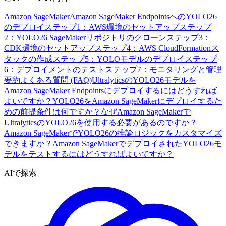
Amazon SageMaker
Amazon SageMaker EndpointsへのYOLO26
のデプロイ
ステップ1：AWS環境のセットアップ
ステップ
2：YOLO26 SageMakerリポジトリのクローン
ステップ3：
CDK環境のセットアップ
ステップ4：AWS CloudFormationス
タックの作成
ステップ5：YOLOモデルのデプロイ
ステップ
6：デプロイメントのテスト
ステップ7：モニタリングと管理
要約
よくある質問 (FAQ)
UltralyticsのYOLO26モデルを
Amazon SageMaker Endpointsにデプロイするにはどうすれば
よいですか？
YOLO26をAmazon SageMakerにデプロイするた
めの前提条件は何ですか？
なぜAmazon SageMakerで
UltralyticsのYOLO26を使用する必要があるのですか？
Amazon SageMakerでYOLO26の推論ロジックをカスタマイズ
できますか？
Amazon SageMakerでデプロイされたYOLO26モ
デルをテストするにはどうすればよいですか？
AIで探索