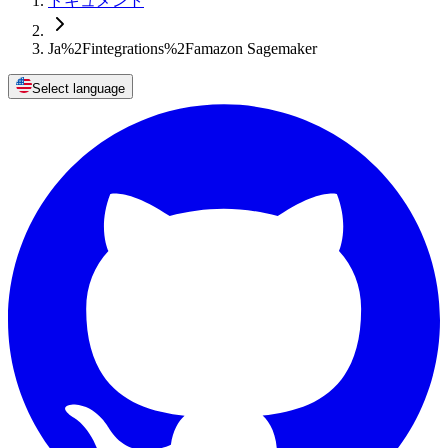
ドキュメント
Ja%2Fintegrations%2Famazon Sagemaker
Select language