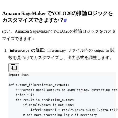
Amazon SageMakerでYOLO26の推論ロジックを
カスタマイズできますか？
#
はい、Amazon SageMakerでYOLO26の推論ロジックをカスタ
マイズできます：
の修正
:
ファイル内の
関
inference.py
inference.py
output_fn
数を見つけてカスタマイズし、出力形式を調整します。
import json

def output_fn(prediction_output):

    """Formats model outputs as JSON string, extracting attr
    infer = {}

    for result in prediction_output:

        if result.boxes is not None:

            infer["boxes"] = result.boxes.numpy().data.tolis
        # Add more processing logic if necessary
