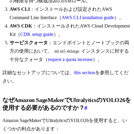
の権限を持つ構成済みのIAMロール。
AWS CLI
：インストールおよび設定されたAWS
Command Line Interface（
AWS CLI installation guide
）。
AWS CDK
：インストールされたAWS Cloud Development
Kit（
CDK setup guide
）。
サービスクォータ
：エンドポイントとノートブックの両
方の使用において、
インスタンスに対する
ml.m5.4xlarge
十分なクォータ（
request a quota increase
）。
詳細なセットアップについては、
this section
を参照してくだ
さい。
なぜAmazon SageMakerでUltralyticsのYOLO26を
使用する必要があるのですか？
#
Amazon SageMakerでUltralyticsのYOLO26を使用すると、い
くつかの利点があります：