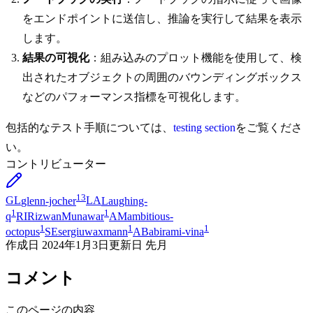
をエンドポイントに送信し、推論を実行して結果を表示
します。
結果の可視化
：組み込みのプロット機能を使用して、検
出されたオブジェクトの周囲のバウンディングボックス
などのパフォーマンス指標を可視化します。
包括的なテスト手順については、
testing section
をご覧くださ
い。
コントリビューター
13
GL
glenn-jocher
LA
Laughing-
1
1
q
RI
RizwanMunawar
AM
ambitious-
1
1
1
octopus
SE
sergiuwaxmann
AB
abirami-vina
作成日
2024年1月3日
更新日
先月
コメント
このページの内容