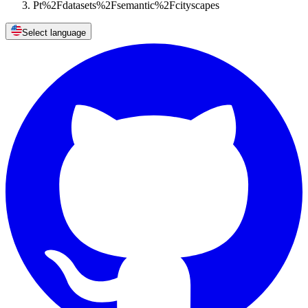
Pt%2Fdatasets%2Fsemantic%2Fcityscapes
Select language