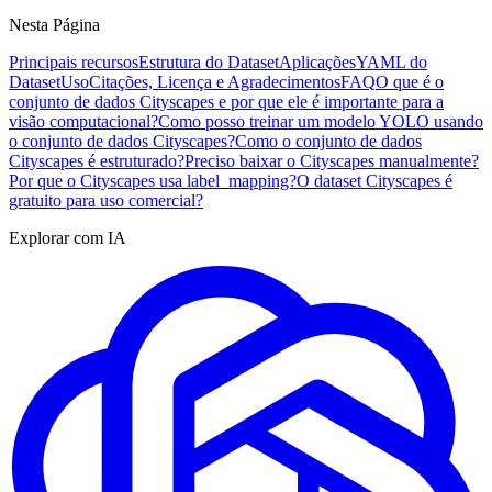
Nesta Página
Principais recursos
Estrutura do Dataset
Aplicações
YAML do
Dataset
Uso
Citações, Licença e Agradecimentos
FAQ
O que é o
conjunto de dados Cityscapes e por que ele é importante para a
visão computacional?
Como posso treinar um modelo YOLO usando
o conjunto de dados Cityscapes?
Como o conjunto de dados
Cityscapes é estruturado?
Preciso baixar o Cityscapes manualmente?
Por que o Cityscapes usa label_mapping?
O dataset Cityscapes é
gratuito para uso comercial?
Explorar com IA