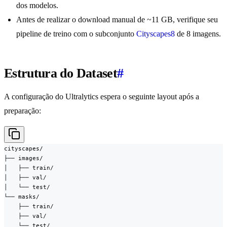
dos modelos.
Antes de realizar o download manual de ~11 GB, verifique seu
pipeline de treino com o subconjunto
Cityscapes8
de 8 imagens.
Estrutura do Dataset
#
A configuração do Ultralytics espera o seguinte layout após a
preparação:
cityscapes/

├── images/

│   ├── train/

│   ├── val/

│   └── test/

└── masks/

    ├── train/

    ├── val/

    └── test/