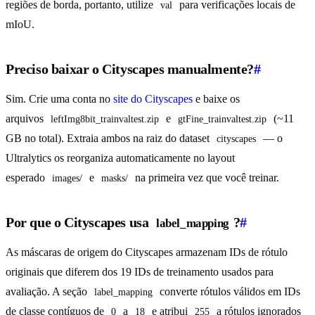
regiões de borda, portanto, utilize
para verificações locais de
val
mIoU.
Preciso baixar o Cityscapes manualmente?
#
Sim. Crie uma conta no
site do Cityscapes
e baixe os
arquivos
e
(~11
leftImg8bit_trainvaltest.zip
gtFine_trainvaltest.zip
GB no total). Extraia ambos na raiz do dataset
— o
cityscapes
Ultralytics os reorganiza automaticamente no layout
esperado
e
na primeira vez que você treinar.
images/
masks/
Por que o Cityscapes usa
?
#
label_mapping
As máscaras de origem do Cityscapes armazenam IDs de rótulo
originais que diferem dos 19 IDs de treinamento usados para
avaliação. A seção
converte rótulos válidos em IDs
label_mapping
de classe contíguos de
a
e atribui
a rótulos ignorados
0
18
255