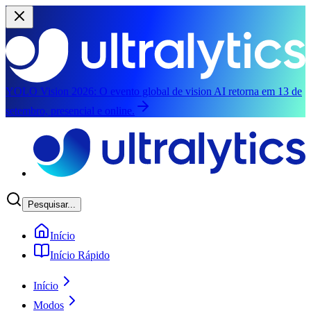
YOLO Vision 2026:
O evento global de vision AI retorna em 13 de
setembro, presencial e online.
Pular para o conteúdo principal
Pesquisar...
Início
Início Rápido
Início
Modos