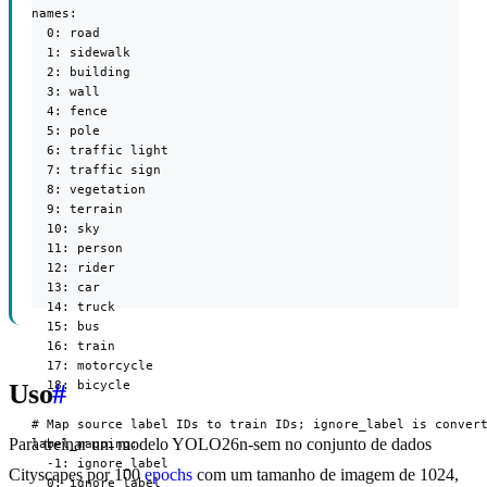
names:

  0: road

  1: sidewalk

  2: building

  3: wall

  4: fence

  5: pole

  6: traffic light

  7: traffic sign

  8: vegetation

  9: terrain

  10: sky

  11: person

  12: rider

  13: car

  14: truck

  15: bus

  16: train

  17: motorcycle

  18: bicycle

Uso
#
# Map source label IDs to train IDs; ignore_label is convert
Para treinar um modelo YOLO26n-sem no conjunto de dados
label_mapping:

  -1: ignore_label

Cityscapes por 100
epochs
com um tamanho de imagem de 1024,
  0: ignore_label
