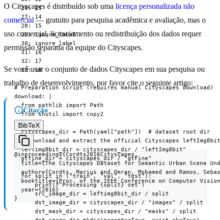
O Cityscapes é distribuído sob uma
licença personalizada não
  26: 13

  27: 14

comercial
— gratuito para pesquisa acadêmica e avaliação, mas o
  28: 15

uso comercial, licenciamento ou redistribuição dos dados requer
  29: ignore_label

  30: ignore_label

permissão separada da equipe do Cityscapes.
  31: 16

  32: 17

Se você usar o conjunto de dados Cityscapes em sua pesquisa ou
  33: 18

trabalho de desenvolvimento, por favor cite o seguinte artigo:
# Preparation script (requires manual Cityscapes download)

download: |

  from pathlib import Path

Citação
  from shutil import copy2

BibTeX
  cityscapes_dir = Path(yaml["path"])  # dataset root dir

  # Download and extract the official Cityscapes leftImg8bit
  leftimg8bit_dir = cityscapes_dir / "leftImg8bit"

@inproceedings{Cordts2016Cityscapes,

  gtfine_dir = cityscapes_dir / "gtFine"

  title={The Cityscapes Dataset for Semantic Urban Scene Und
  author={Cordts, Marius and Omran, Mohamed and Ramos, Sebas
  for split in ("train", "val", "test"):

  booktitle={Proc. of the IEEE Conference on Computer Vision
      print(f"Processing {split} set")

  year={2016}

      src_image_dir = leftimg8bit_dir / split

}
      dst_image_dir = cityscapes_dir / "images" / split

      dst_mask_dir = cityscapes_dir / "masks" / split
