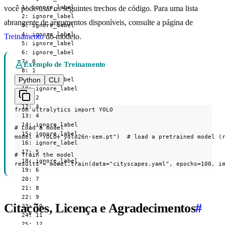
  1: ignore_label

você pode usar os seguintes trechos de código. Para uma lista
  2: ignore_label

abrangente de argumentos disponíveis, consulte a página de
  3: ignore_label

  4: ignore_label

Treinamento
do modelo.
  5: ignore_label

  6: ignore_label

  7: 0

Exemplo de Treinamento
  8: 1

Python
CLI
  9: ignore_label

  10: ignore_label

  11: 2

  12: 3

from ultralytics import YOLO

  13: 4

  14: ignore_label

# Load a model

  15: ignore_label

model = YOLO("yolo26n-sem.pt")  # load a pretrained model (r
  16: ignore_label

  17: 5

# Train the model

  18: ignore_label

results = model.train(data="cityscapes.yaml", epochs=100, i
  19: 6

  20: 7

  21: 8

  22: 9

Citações, Licença e Agradecimentos
#
  23: 10

  24: 11

  25: 12
