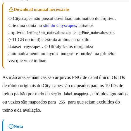
Download manual necessário
O Cityscapes não possui download automático de arquivo.
Crie uma conta no
site do Cityscapes
, baixe os
arquivos
e
leftImg8bit_trainvaltest.zip
gtFine_trainvaltest.zip
(~11 GB no total) e extraia ambos na raiz do
dataset
. O Ultralytics os reorganiza
cityscapes
automaticamente no layout
e
na primeira
images/
masks/
vez que você treinar.
As máscaras semânticas são arquivos PNG de canal único. Os IDs
de rótulo originais do Cityscapes são mapeados para os 19 IDs de
treino padrão por meio da seção
, e rótulos ignorados
label_mapping
ou vazios são mapeados para
para que sejam excluídos do
255
treino e da avaliação.
Nota