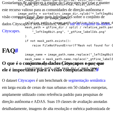
      dst_image_dir.mkdir(parents=True, exist_ok=True)

Gostaríamos de agradecer à equipe do Cityscapes por criar e manter
      dst_mask_dir.mkdir(parents=True, exist_ok=True)

este recurso valioso para as comunidades de direção autônoma e
      image_paths = sorted(src_image_dir.rglob("*_leftImg8bi
visão computacional. Para mais informações sobre o conjunto de
      for image_path in image_paths:

          relative_path = image_path.relative_to(src_image_d
dados Cityscapes e seus criadores, visite o
site do conjunto de dados
          mask_path = gtfine_dir / split / relative_path.par
Cityscapes
.
              "_leftImg8bit.png", "_gtFine_labelIds.png"

          )

          if not mask_path.exists():

              raise FileNotFoundError(f"Mask not found for {
FAQ
#
          image_name = image_path.name.replace("_leftImg8bit
          mask_name = mask_path.name.replace("_gtFine_labelI
O que é o conjunto de dados Cityscapes e por que
          copy2(image_path, dst_image_dir / image_name)

          copy2(mask_path, dst_mask_dir / mask_name)
ele é importante para a visão computacional?
#
O dataset
Cityscapes
é um benchmark de
segmentação semântica
em larga escala de cenas de ruas urbanas em 50 cidades europeias,
amplamente utilizado como referência padrão para pesquisas de
direção autônoma e ADAS. Suas 19 classes de avaliação anotadas
detalhadamente, imagens de alta resolução e métrica padronizada de