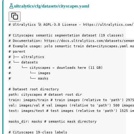
ultralytics/cfg/datasets/cityscapes.yaml
# Ultralytics 🚀 AGPL-3.0 License - https://ultralytics.com/l
# Cityscapes semantic segmentation dataset (19 classes)

# Documentation: https://docs.ultralytics.com/datasets/seman
# Example usage: yolo semantic train data=cityscapes.yaml mo
# parent

# ├── ultralytics

# └── datasets

#     └── cityscapes ← downloads here (11 GB)

#         └── images

#         └── masks

# Dataset root directory

path: cityscapes # dataset root dir

train: images/train # train images (relative to 'path') 2975
val: images/val # val images (relative to 'path') 500 images
test: images/test # test images (relative to 'path') 1525 im
masks_dir: masks # semantic mask directory

# Cityscapes 19-class labels
