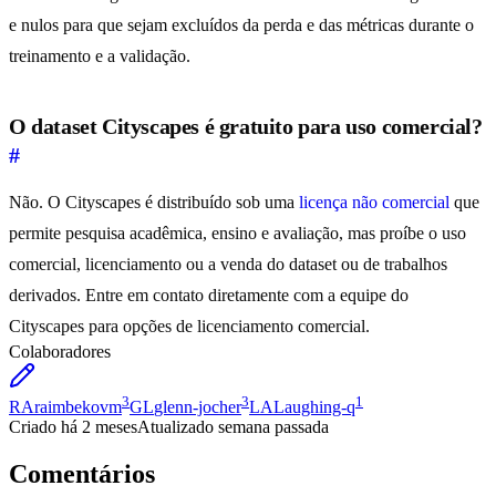
e nulos para que sejam excluídos da perda e das métricas durante o
treinamento e a validação.
O dataset Cityscapes é gratuito para uso comercial?
#
Não. O Cityscapes é distribuído sob uma
licença não comercial
que
permite pesquisa acadêmica, ensino e avaliação, mas proíbe o uso
comercial, licenciamento ou a venda do dataset ou de trabalhos
derivados. Entre em contato diretamente com a equipe do
Cityscapes para opções de licenciamento comercial.
Colaboradores
3
3
1
RA
raimbekovm
GL
glenn-jocher
LA
Laughing-q
Criado
há 2 meses
Atualizado
semana passada
Comentários