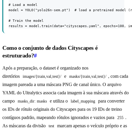
# Load a model

model = YOLO("yolo26n-sem.pt")  # load a pretrained model (r
# Train the model

results = model.train(data="cityscapes.yaml", epochs=100, i
Como o conjunto de dados Cityscapes é
estruturado?
#
Após a preparação, o dataset é organizado nos
diretórios
e
, com cada
images/{train,val,test}/
masks/{train,val,test}/
imagem pareada a uma máscara PNG de canal único. O arquivo
YAML do Ultralytics associa cada imagem à sua máscara através do
campo
e utiliza o
para converter
masks_dir: masks
label_mapping
os IDs de rótulo originais do Cityscapes para os 19 IDs de treino
contíguos padrão, mapeando rótulos ignorados e vazios para
.
255
As máscaras da divisão
marcam apenas o veículo próprio e as
test