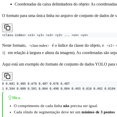
Coordenadas da caixa delimitadora do objeto: As coordenadas 
O formato para uma única linha no arquivo de conjunto de dados de s
<class-index> <x1> <y1> <x2> <y2> ... <xn> <yn>
Neste formato,
é o índice da classe do objeto, e
<class-index>
<x1> <
em relação à largura e altura da imagem). As coordenadas são sep
1]
Aqui está um exemplo do formato de conjunto de dados YOLO para u
0 0.681 0.485 0.670 0.487 0.676 0.487

1 0.504 0.000 0.501 0.004 0.498 0.004 0.493 0.010 0.492 0.0104
Dica
O comprimento de cada linha
não
precisa ser igual.
Cada rótulo de segmentação deve ter um
mínimo de 3 pontos