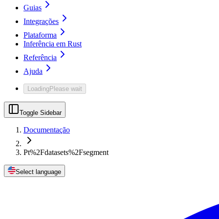
Guias
Integrações
Plataforma
Inferência em Rust
Referência
Ajuda
Loading
Please wait
Toggle Sidebar
Documentação
Pt%2Fdatasets%2Fsegment
Select language