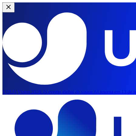
YOLO Vision 2026:
O evento global de vision AI retorna em 13 de s
Pular para o conteúdo principal