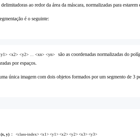
delimitadoras ao redor da área da máscara, normalizadas para estarem e
egmentação é o seguinte:
são as coordenadas normalizadas do polí
y1> <x2> <y2> ... <xn> <yn>
aradas por espaços.
ma única imagem com dois objetos formados por um segmento de 3 po
:
(x, y)
<class-index> <x1> <y1> <x2> <y2> <x3> <y3>