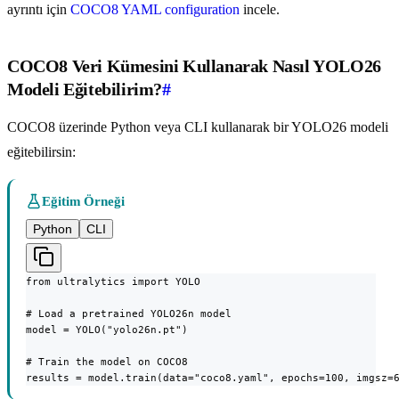
ayrıntı için
COCO8 YAML configuration
incele.
COCO8 Veri Kümesini Kullanarak Nasıl YOLO26
Modeli Eğitebilirim?
#
COCO8 üzerinde Python veya CLI kullanarak bir YOLO26 modeli
eğitebilirsin:
Eğitim Örneği
Python
CLI
from ultralytics import YOLO

# Load a pretrained YOLO26n model

model = YOLO("yolo26n.pt")

# Train the model on COCO8

results = model.train(data="coco8.yaml", epochs=100, imgsz=