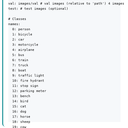
val: images/val # val images (relative to 'path') 4 images

test: # test images (optional)

# Classes

names:

  0: person

  1: bicycle

  2: car

  3: motorcycle

  4: airplane

  5: bus

  6: train

  7: truck

  8: boat

  9: traffic light

  10: fire hydrant

  11: stop sign

  12: parking meter

  13: bench

  14: bird

  15: cat

  16: dog

  17: horse

  18: sheep

  19: cow
