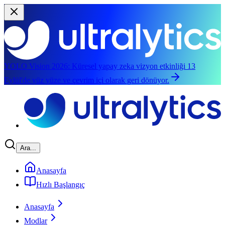
YOLO Vision 2026:
Küresel yapay zeka vizyon etkinliği 13
Eylül'de yüz yüze ve çevrim içi olarak geri dönüyor.
Ana içeriğe geç
Ara...
Anasayfa
Hızlı Başlangıç
Anasayfa
Modlar