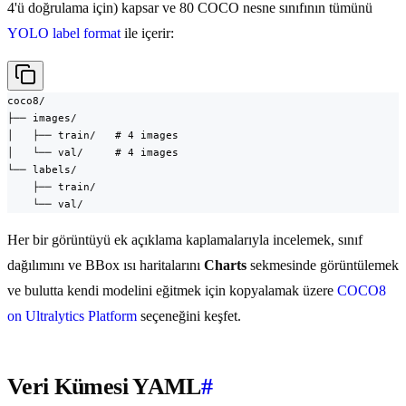
4'ü doğrulama için) kapsar ve 80 COCO nesne sınıfının tümünü
YOLO label format
ile içerir:
coco8/

├── images/

│   ├── train/   # 4 images

│   └── val/     # 4 images

└── labels/

    ├── train/

    └── val/
Her bir görüntüyü ek açıklama kaplamalarıyla incelemek, sınıf
dağılımını ve BBox ısı haritalarını
Charts
sekmesinde görüntülemek
ve bulutta kendi modelini eğitmek için kopyalamak üzere
COCO8
on Ultralytics Platform
seçeneğini keşfet.
Veri Kümesi YAML
#