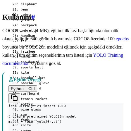
  20: elephant

  21: bear

  22: zebra

Kullanım
#
  23: giraffe

  24: backpack

COCO8 veri seti (1 MB), eğitimi ilk kez başlattığında otomatik
  25: umbrella

  26: handbag

olarak indirilir. 640 görüntü boyutuyla COCO8 üzerinde 100
epochs
  27: tie

  28: suitcase

boyunca bir YOLO26n modelini eğitmek için aşağıdaki örnekleri
  29: frisbee

kullan. Tüm eğitim seçeneklerinin tam listesi için
YOLO Training
  30: skis

  31: snowboard

documentation
sayfasına göz at.
  32: sports ball

  33: kite

  34: baseball bat

Eğitim Örneği
  35: baseball glove

Python
CLI
  36: skateboard

  37: surfboard

  38: tennis racket

  39: bottle

from ultralytics import YOLO

  40: wine glass

  41: cup

# Load a pretrained YOLO26n model

  42: fork

model = YOLO("yolo26n.pt")

  43: knife

  44: spoon
