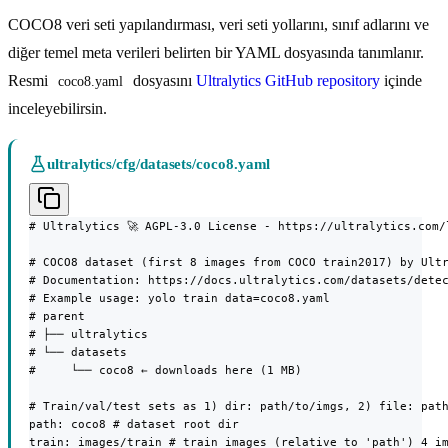
COCO8 veri seti yapılandırması, veri seti yollarını, sınıf adlarını ve
diğer temel meta verileri belirten bir YAML dosyasında tanımlanır.
Resmi
dosyasını
Ultralytics GitHub repository
içinde
coco8.yaml
inceleyebilirsin.
ultralytics/cfg/datasets/coco8.yaml
# Ultralytics 🚀 AGPL-3.0 License - https://ultralytics.com/l
# COCO8 dataset (first 8 images from COCO train2017) by Ultr
# Documentation: https://docs.ultralytics.com/datasets/detec
# Example usage: yolo train data=coco8.yaml

# parent

# ├── ultralytics

# └── datasets

#     └── coco8 ← downloads here (1 MB)

# Train/val/test sets as 1) dir: path/to/imgs, 2) file: path
path: coco8 # dataset root dir

train: images/train # train images (relative to 'path') 4 im