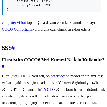
      archivePrefix={arXiv},

      primaryClass={cs.CV}

}
computer vision
topluluğuna devam eden katkılarından dolayı
COCO Consortium
kuruluşuna özel olarak teşekkür ederiz.
SSS
#
Ultralytics COCO8 Veri Kümesi Ne İçin Kullanılır?
#
Ultralytics COCO8 veri seti,
object detection
modellerinin hızlı testi
ve hata ayıklaması için tasarlanmıştır. Yalnızca 8 görüntüyle (4'ü
eğitim, 4'ü doğrulama için),
YOLO
eğitim boru hatlarını doğrulamak
ve daha büyük veri setlerine ölçeklendirmeden önce her şeyin
beklendiği gibi çalıştığından emin olmak için idealdir. Daha fazla