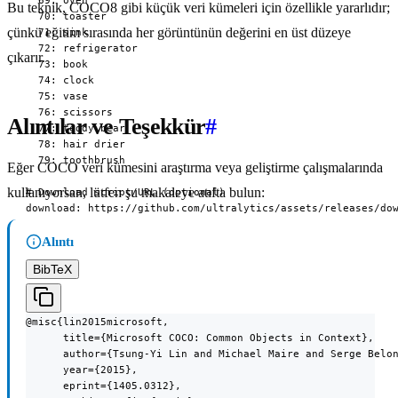
  69: oven

Bu teknik, COCO8 gibi küçük veri kümeleri için özellikle yararlıdır;
  70: toaster

çünkü eğitim sırasında her görüntünün değerini en üst düzeye
  71: sink

  72: refrigerator

çıkarır.
  73: book

  74: clock

  75: vase

  76: scissors

Alıntılar ve Teşekkür
#
  77: teddy bear

  78: hair drier

  79: toothbrush

Eğer COCO veri kümesini araştırma veya geliştirme çalışmalarında
kullanıyorsan, lütfen şu makaleye atıfta bulun:
# Download script/URL (optional)

download: https://github.com/ultralytics/assets/releases/do
Alıntı
BibTeX
@misc{lin2015microsoft,

      title={Microsoft COCO: Common Objects in Context},

      author={Tsung-Yi Lin and Michael Maire and Serge Belon
      year={2015},

      eprint={1405.0312},
