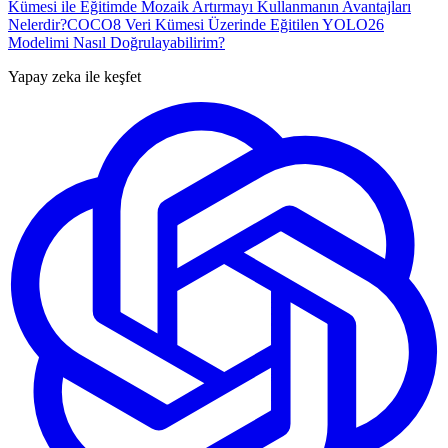
Kümesi ile Eğitimde Mozaik Artırmayı Kullanmanın Avantajları
Nelerdir?
COCO8 Veri Kümesi Üzerinde Eğitilen YOLO26
Modelimi Nasıl Doğrulayabilirim?
Yapay zeka ile keşfet