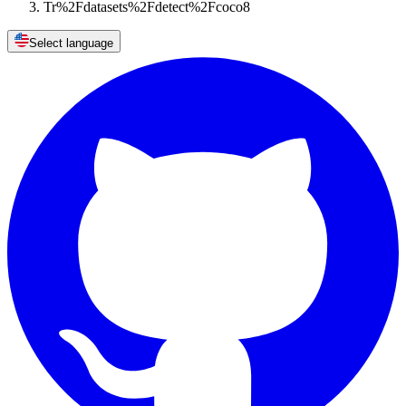
Tr%2Fdatasets%2Fdetect%2Fcoco8
Select language