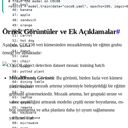
# Train the model on COCO8

  45: bowl

results = model.train(data="coco8.yaml", epochs=100, imgsz=
  46: banana

  47: apple

  48: sandwich

  49: orange

Örnek Görüntüler ve Ek Açıklamalar
#
  50: broccoli

  51: carrot

  52: hot dog

Aşağıda, COCO8 veri kümesinden mozaiklenmiş bir eğitim grubu
  53: pizza

  54: donut

örneği yer almaktadır:
  55: cake

  56: chair

  57: couch

  58: potted plant

  59: bed

Mozaiklenmiş Görüntü
: Bu görüntü, birden fazla veri kümesi
  60: dining table

görüntüsünün mozaik artırma yöntemiyle birleştirildiği bir eğitim
  61: toilet

  62: tv

grubunu göstermektedir. Mozaik artırma, her gruptaki nesne ve
  63: laptop

sahne çeşitliliğini artırarak modelin çeşitli nesne boyutlarına, en-
  64: mouse

  65: remote

boy oranlarına ve arka planlara daha iyi uyum sağlamasına
  66: keyboard

yardımcı olur.
  67: cell phone

  68: microwave
