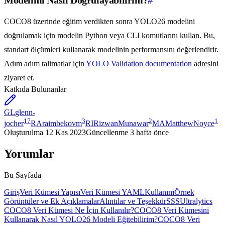
COCO8 üzerinde eğitim verdikten sonra YOLO26 modelini
doğrulamak için modelin Python veya CLI komutlarını kullan. Bu,
standart ölçümleri kullanarak modelinin performansını değerlendirir.
Adım adım talimatlar için
YOLO Validation documentation
adresini
ziyaret et.
Katkıda Bulunanlar
GL
glenn-
17
3
2
1
jocher
RA
raimbekovm
RI
RizwanMunawar
MA
MatthewNoyce
Oluşturulma
12 Kas 2023
Güncellenme
3 hafta önce
Yorumlar
Bu Sayfada
Giriş
Veri Kümesi Yapısı
Veri Kümesi YAML
Kullanım
Örnek
Görüntüler ve Ek Açıklamalar
Alıntılar ve Teşekkür
SSS
Ultralytics
COCO8 Veri Kümesi Ne İçin Kullanılır?
COCO8 Veri Kümesini
Kullanarak Nasıl YOLO26 Modeli Eğitebilirim?
COCO8 Veri