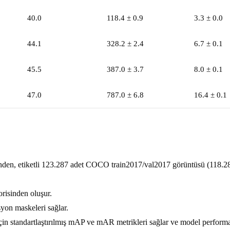
40.0
118.4 ± 0.9
3.3 ± 0.0
44.1
328.2 ± 2.4
6.7 ± 0.1
45.5
387.0 ± 3.7
8.0 ± 0.1
47.0
787.0 ± 6.8
16.4 ± 0.1
, etiketli 123.287 adet COCO train2017/val2017 görüntüsü (118.287
orisinden oluşur.
yon maskeleri sağlar.
tandartlaştırılmış mAP ve mAR metrikleri sağlar ve model performansın