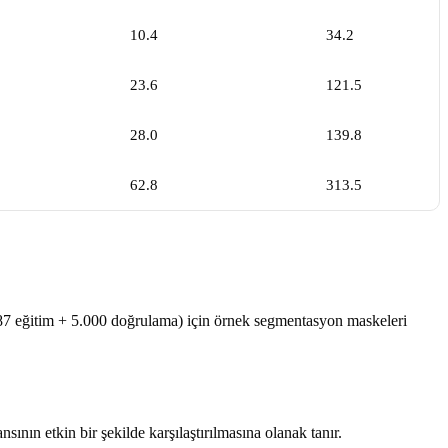
10.4
34.2
23.6
121.5
28.0
139.8
62.8
313.5
 eğitim + 5.000 doğrulama) için örnek segmentasyon maskeleri
ın etkin bir şekilde karşılaştırılmasına olanak tanır.