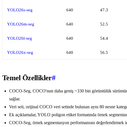
YOLO26s-seg
640
47.3
YOLO26m-seg
640
52.5
YOLO26l-seg
640
54.4
YOLO26x-seg
640
56.5
Temel Özellikler
#
COCO-Seg, COCO'nun daha geniş ~330 bin görüntülük sürümünden
sağlar.
Veri seti, orijinal COCO veri setinde bulunan aynı 80 nesne kateg
Ek açıklamalar, YOLO poligon etiket formatında örnek segmentas
COCO-Seg, örnek segmentasyon performansını değerlendirmek için s