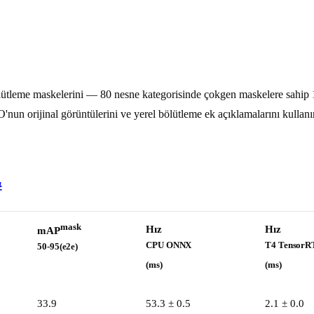
ütleme maskelerini — 80 nesne kategorisinde çokgen maskelere sahip
un orijinal görüntülerini ve yerel bölütleme ek açıklamalarını kullan
#
mask
Hız
Hız
mAP
CPU ONNX
T4 TensorR
50-95(e2e)
(ms)
(ms)
33.9
53.3 ± 0.5
2.1 ± 0.0