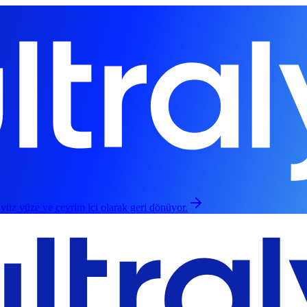
 yüz yüze ve çevrim içi olarak geri dönüyor.