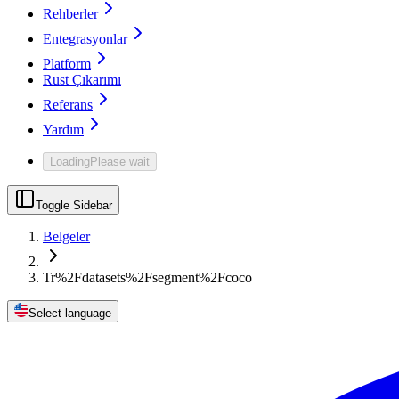
Rehberler
Entegrasyonlar
Platform
Rust Çıkarımı
Referans
Yardım
Loading
Please wait
Toggle Sidebar
Belgeler
Tr%2Fdatasets%2Fsegment%2Fcoco
Select language