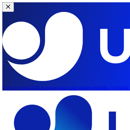
YOLO Vision 2026:
Küresel yapay zeka görüşü etkinliği 13 Eylül'de
Ana içeriğe geç