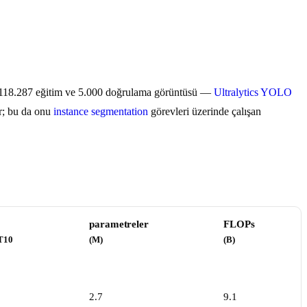
 118.287 eğitim ve 5.000 doğrulama görüntüsü —
Ultralytics YOLO
ır; bu da onu
instance segmentation
görevleri üzerinde çalışan
parametreler
FLOPs
T10
(M)
(B)
2.7
9.1