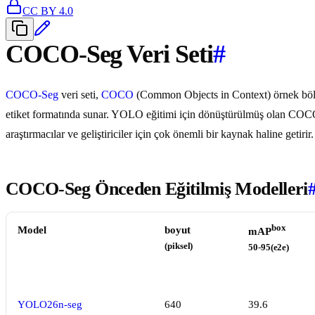
CC BY 4.0
COCO-Seg Veri Seti
#
COCO-Seg
veri seti,
COCO
(Common Objects in Context) örnek böl
etiket formatında sunar. YOLO eğitimi için dönüştürülmüş olan COCO'n
araştırmacılar ve geliştiriciler için çok önemli bir kaynak haline getirir.
COCO-Seg Önceden Eğitilmiş Modelleri
box
Model
boyut
mAP
(piksel)
50-95(e2e)
YOLO26n-seg
640
39.6