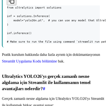
from ultralytics import solutions

inf = solutions.Inference(

    model="yolo26n.pt",  # you can use any model that Ultral
)

inf.inference()

# Make sure to run the file using command `streamlit run pa
Pratik kurulum hakkında daha fazla ayrıntı için dokümantasyonun
Streamlit Uygulama Kodu bölümüne
bak.
Ultralytics YOLO26'yı gerçek zamanlı nesne
algılama için Streamlit ile kullanmanın temel
avantajları nelerdir?
#
Gerçek zamanlı nesne algılama için Ultralytics YOLO26'yı Streamlit
ile kullanmak birkaç avantaj sunar: