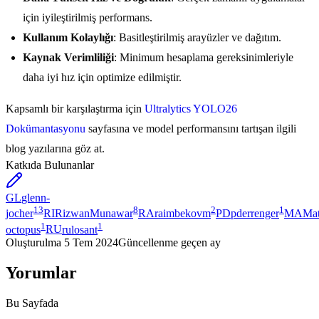
için iyileştirilmiş performans.
Kullanım Kolaylığı
: Basitleştirilmiş arayüzler ve dağıtım.
Kaynak Verimliliği
: Minimum hesaplama gereksinimleriyle
daha iyi hız için optimize edilmiştir.
Kapsamlı bir karşılaştırma için
Ultralytics YOLO26
Dokümantasyonu
sayfasına ve model performansını tartışan ilgili
blog yazılarına göz at.
Katkıda Bulunanlar
GL
glenn-
13
8
2
1
jocher
RI
RizwanMunawar
RA
raimbekovm
PD
pderrenger
MA
Ma
1
1
octopus
RU
rulosant
Oluşturulma
5 Tem 2024
Güncellenme
geçen ay
Yorumlar
Bu Sayfada