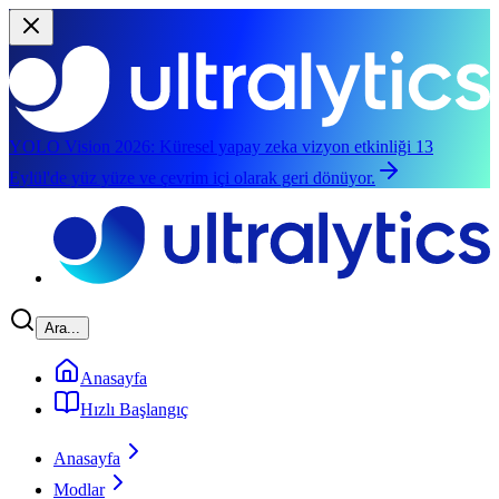
YOLO Vision 2026:
Küresel yapay zeka vizyon etkinliği 13
Eylül'de yüz yüze ve çevrim içi olarak geri dönüyor.
Ana içeriğe geç
Ara...
Anasayfa
Hızlı Başlangıç
Anasayfa
Modlar