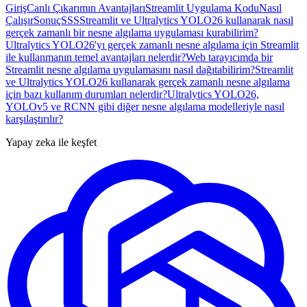
Giriş
Canlı Çıkarımın Avantajları
Streamlit Uygulama Kodu
Nasıl
Çalışır
Sonuç
SSS
Streamlit ve Ultralytics YOLO26 kullanarak nasıl
gerçek zamanlı bir nesne algılama uygulaması kurabilirim?
Ultralytics YOLO26'yı gerçek zamanlı nesne algılama için Streamlit
ile kullanmanın temel avantajları nelerdir?
Web tarayıcımda bir
Streamlit nesne algılama uygulamasını nasıl dağıtabilirim?
Streamlit
ve Ultralytics YOLO26 kullanarak gerçek zamanlı nesne algılama
için bazı kullanım durumları nelerdir?
Ultralytics YOLO26,
YOLOv5 ve RCNN gibi diğer nesne algılama modelleriyle nasıl
karşılaştırılır?
Yapay zeka ile keşfet