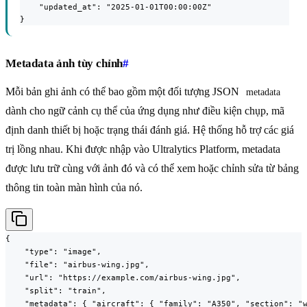
    "updated_at": "2025-01-01T00:00:00Z"

}
Metadata ảnh tùy chỉnh
#
Mỗi bản ghi ảnh có thể bao gồm một đối tượng JSON
metadata
dành cho ngữ cảnh cụ thể của ứng dụng như điều kiện chụp, mã
định danh thiết bị hoặc trạng thái đánh giá. Hệ thống hỗ trợ các giá
trị lồng nhau. Khi được nhập vào Ultralytics Platform, metadata
được lưu trữ cùng với ảnh đó và có thể xem hoặc chỉnh sửa từ bảng
thông tin toàn màn hình của nó.
{

    "type": "image",

    "file": "airbus-wing.jpg",

    "url": "https://example.com/airbus-wing.jpg",

    "split": "train",

    "metadata": { "aircraft": { "family": "A350", "section": "w