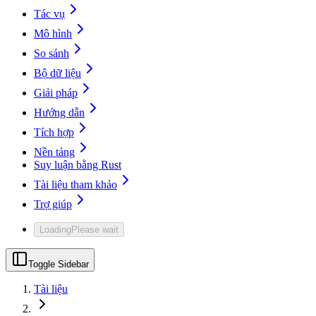
Tác vụ
Mô hình
So sánh
Bộ dữ liệu
Giải pháp
Hướng dẫn
Tích hợp
Nền tảng
Suy luận bằng Rust
Tài liệu tham khảo
Trợ giúp
Loading
Please wait
Toggle Sidebar
Tài liệu