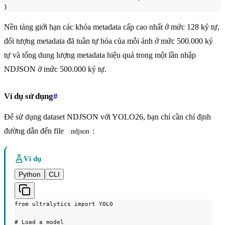
}
Nền tảng giới hạn các khóa metadata cấp cao nhất ở mức 128 ký tự,
đối tượng metadata đã tuần tự hóa của mỗi ảnh ở mức 500.000 ký
tự và tổng dung lượng metadata hiệu quả trong một lần nhập
NDJSON ở mức 500.000 ký tự.
Ví dụ sử dụng
#
Để sử dụng dataset NDJSON với YOLO26, bạn chỉ cần chỉ định
đường dẫn đến file
:
.ndjson
Ví dụ
Python
CLI
from ultralytics import YOLO

# Load a model
