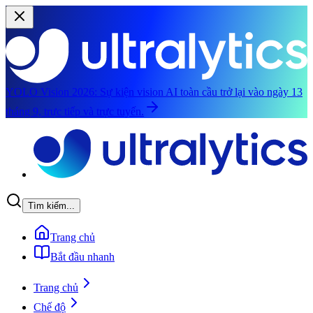
YOLO Vision 2026:
Sự kiện vision AI toàn cầu trở lại vào ngày 13
tháng 9, trực tiếp và trực tuyến.
Chuyển đến nội dung chính
Tìm kiếm...
Trang chủ
Bắt đầu nhanh
Trang chủ
Chế độ