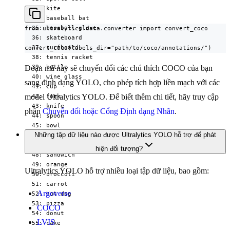
  33: kite

  34: baseball bat

  35: baseball glove

from ultralytics.data.converter import convert_coco

  36: skateboard

  37: surfboard

convert_coco(labels_dir="path/to/coco/annotations/")
  38: tennis racket

  39: bottle

Đoạn mã này sẽ chuyển đổi các chú thích COCO của bạn
  40: wine glass

sang định dạng YOLO, cho phép tích hợp liền mạch với các
  41: cup

  42: fork

model Ultralytics YOLO. Để biết thêm chi tiết, hãy truy cập
  43: knife

phần
Chuyển đổi hoặc Cổng Định dạng Nhãn
.
  44: spoon

  45: bowl

Những tập dữ liệu nào được Ultralytics YOLO hỗ trợ để phát
  46: banana

  47: apple

hiện đối tượng?
  48: sandwich

  49: orange

Ultralytics YOLO hỗ trợ nhiều loại tập dữ liệu, bao gồm:
  50: broccoli

  51: carrot

Argoverse
  52: hot dog

  53: pizza

COCO
  54: donut

LVIS
  55: cake
