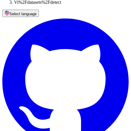
Vi%2Fdatasets%2Fdetect
Select language