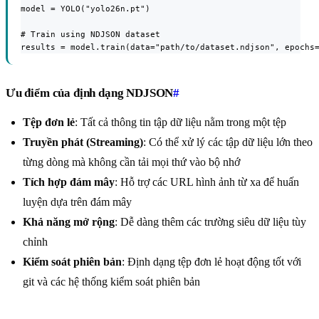
model = YOLO("yolo26n.pt")

# Train using NDJSON dataset

results = model.train(data="path/to/dataset.ndjson", epochs
Ưu điểm của định dạng NDJSON
#
Tệp đơn lẻ
: Tất cả thông tin tập dữ liệu nằm trong một tệp
Truyền phát (Streaming)
: Có thể xử lý các tập dữ liệu lớn theo
từng dòng mà không cần tải mọi thứ vào bộ nhớ
Tích hợp đám mây
: Hỗ trợ các URL hình ảnh từ xa để huấn
luyện dựa trên đám mây
Khả năng mở rộng
: Dễ dàng thêm các trường siêu dữ liệu tùy
chỉnh
Kiểm soát phiên bản
: Định dạng tệp đơn lẻ hoạt động tốt với
git và các hệ thống kiểm soát phiên bản