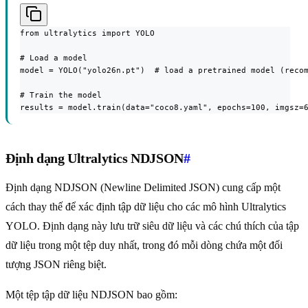
from ultralytics import YOLO

# Load a model

model = YOLO("yolo26n.pt")  # load a pretrained model (recom
# Train the model

results = model.train(data="coco8.yaml", epochs=100, imgsz=
Định dạng Ultralytics NDJSON
#
Định dạng NDJSON (Newline Delimited JSON) cung cấp một
cách thay thế để xác định tập dữ liệu cho các mô hình Ultralytics
YOLO. Định dạng này lưu trữ siêu dữ liệu và các chú thích của tập
dữ liệu trong một tệp duy nhất, trong đó mỗi dòng chứa một đối
tượng JSON riêng biệt.
Một tệp tập dữ liệu NDJSON bao gồm: