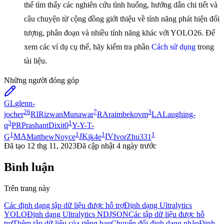
thể tìm thấy các nghiên cứu tình huống, hướng dẫn chi tiết và
câu chuyện từ cộng đồng giới thiệu về tính năng phát hiện đối
tượng, phân đoạn và nhiều tính năng khác với YOLO26. Để
xem các ví dụ cụ thể, hãy kiểm tra phần
Cách sử dụng
trong
tài liệu.
Những người đóng góp
GL
glenn-
26
7
3
jocher
RI
RizwanMunawar
RA
raimbekovm
LA
Laughing-
3
1
q
PR
PrashantDixit0
Y-
Y-T-
1
1
1
1
G
MA
MatthewNoyce
JK
jk4e
IV
IvorZhu331
Đã tạo
12 thg 11, 2023
Đã cập nhật
4 ngày trước
Bình luận
Trên trang này
Các định dạng tập dữ liệu được hỗ trợ
Định dạng Ultralytics
YOLO
Định dạng Ultralytics NDJSON
Các tập dữ liệu được hỗ
trợ
Thêm tập dữ liệu của riêng bạn
Chuyển đổi định dạng nhãn
Định