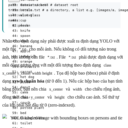
path: datasets/coco8 # dataset root

  38: tennis racket

train: train.txt # a directory, a list e.g. [images/a, image
  39: bottle

val: val.txt

  40: wine glass

names:

  41: cup

  0: person
  42: fork

  43: knife

  44: spoon

Nhãn cho định dạng này phải được xuất ra định dạng YOLO với
  45: bowl

  46: banana

một file
cho mỗi ảnh. Nếu không có đối tượng nào trong
*.txt
  47: apple

  48: sandwich

ảnh, bạn không cần file
. File
phải được định dạng với
*.txt
*.txt
  49: orange

mỗi dòng tương ứng với một đối tượng theo định dạng
class 
  50: broccoli

  51: carrot

. Tọa độ hộp bao (bbox) phải ở định
x_center y_center width height
  52: hot dog

dạng
xywh chuẩn hóa
(từ 0 đến 1). Nếu các hộp bao của bạn tính
  53: pizza

  54: donut

bằng pixel, bạn nên chia
và
cho chiều rộng ảnh,
x_center
width
  55: cake

đồng thời chia
và
cho chiều cao ảnh. Số thứ tự
y_center
height
  56: chair

  57: couch

của lớp phải bắt đầu từ 0 (zero-indexed).
  58: potted plant

  59: bed

  60: dining table

  61: toilet
