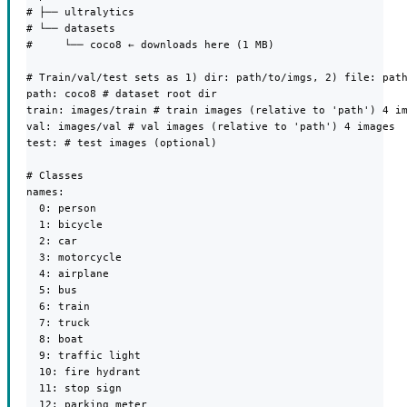
# ├── ultralytics

# └── datasets

#     └── coco8 ← downloads here (1 MB)

# Train/val/test sets as 1) dir: path/to/imgs, 2) file: path
path: coco8 # dataset root dir

train: images/train # train images (relative to 'path') 4 im
val: images/val # val images (relative to 'path') 4 images

test: # test images (optional)

# Classes

names:

  0: person

  1: bicycle

  2: car

  3: motorcycle

  4: airplane

  5: bus

  6: train

  7: truck

  8: boat

  9: traffic light

  10: fire hydrant

  11: stop sign

  12: parking meter
