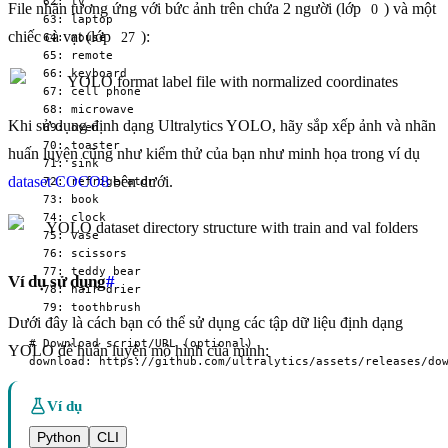
  62: tv

File nhãn tương ứng với bức ảnh trên chứa 2 người (lớp
) và một
0
  63: laptop

chiếc cà vạt (lớp
):
  64: mouse

27
  65: remote

  66: keyboard

  67: cell phone

  68: microwave

Khi sử dụng định dạng Ultralytics YOLO, hãy sắp xếp ảnh và nhãn
  69: oven

  70: toaster

huấn luyện cũng như kiểm thử của bạn như minh họa trong ví dụ
  71: sink

dataset COCO8
bên dưới.
  72: refrigerator

  73: book

  74: clock

  75: vase

  76: scissors

  77: teddy bear

Ví dụ sử dụng
#
  78: hair drier

  79: toothbrush

Dưới đây là cách bạn có thể sử dụng các tập dữ liệu định dạng
# Download script/URL (optional)

YOLO để huấn luyện mô hình của mình:
download: https://github.com/ultralytics/assets/releases/do
Ví dụ
Python
CLI