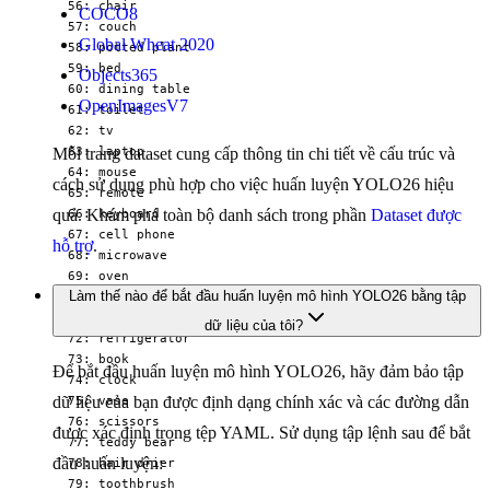
  56: chair

COCO8
  57: couch

Global Wheat 2020
  58: potted plant

  59: bed

Objects365
  60: dining table

OpenImagesV7
  61: toilet

  62: tv

  63: laptop

Mỗi trang dataset cung cấp thông tin chi tiết về cấu trúc và
  64: mouse

cách sử dụng phù hợp cho việc huấn luyện YOLO26 hiệu
  65: remote

quả. Khám phá toàn bộ danh sách trong phần
Dataset được
  66: keyboard

  67: cell phone

hỗ trợ
.
  68: microwave

  69: oven

Làm thế nào để bắt đầu huấn luyện mô hình YOLO26 bằng tập
  70: toaster

  71: sink

dữ liệu của tôi?
  72: refrigerator

  73: book

Để bắt đầu huấn luyện mô hình YOLO26, hãy đảm bảo tập
  74: clock

  75: vase

dữ liệu của bạn được định dạng chính xác và các đường dẫn
  76: scissors

được xác định trong tệp YAML. Sử dụng tập lệnh sau để bắt
  77: teddy bear

đầu huấn luyện:
  78: hair drier

  79: toothbrush
