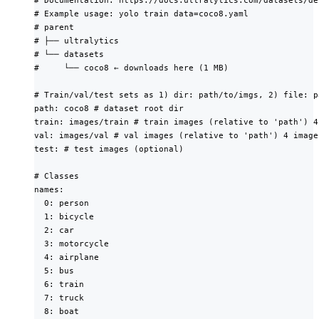
# Documentation: https://docs.ultralytics.com/datasets/de
# Example usage: yolo train data=coco8.yaml

# parent

# ├── ultralytics

# └── datasets

#     └── coco8 ← downloads here (1 MB)

# Train/val/test sets as 1) dir: path/to/imgs, 2) file: p
path: coco8 # dataset root dir

train: images/train # train images (relative to 'path') 4 
val: images/val # val images (relative to 'path') 4 images
test: # test images (optional)

# Classes

names:

  0: person

  1: bicycle

  2: car

  3: motorcycle

  4: airplane

  5: bus

  6: train

  7: truck

  8: boat
