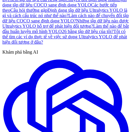
dạng tập dữ liệu COCO sang định dạng YOLO
Các bước tiếp
theo
Câu hỏi thường gặp
Định dạng tập dữ liệu Ultralytics YOLO là
gì và cách cấu trúc nó như thế nào?
Làm cách nào để chuyển đổi tập
dữ liệu COCO sang định dạng YOLO?
Những tập dữ liệu nào được
Ultralytics YOLO hỗ trợ để phát hiện đối tượng?
Làm thế nào để bắt
đầu huấn luyện mô hình YOLO26 bằng tập dữ liệu của tôi?
Tôi có
thể tìm các ví dụ thực tế về việc sử dụng Ultralytics YOLO để phát
hiện đối tượng ở đâu?
Khám phá bằng AI