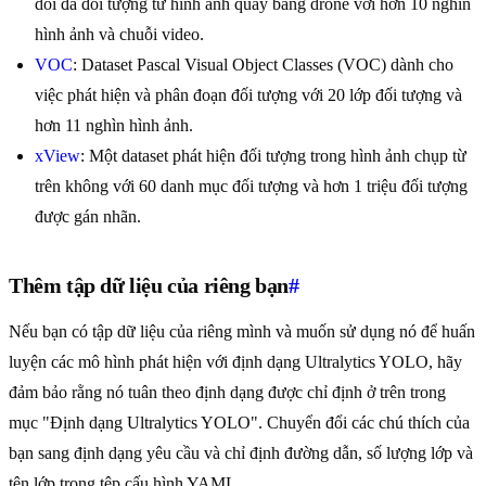
dõi đa đối tượng từ hình ảnh quay bằng drone với hơn 10 nghìn
hình ảnh và chuỗi video.
VOC
: Dataset Pascal Visual Object Classes (VOC) dành cho
việc phát hiện và phân đoạn đối tượng với 20 lớp đối tượng và
hơn 11 nghìn hình ảnh.
xView
: Một dataset phát hiện đối tượng trong hình ảnh chụp từ
trên không với 60 danh mục đối tượng và hơn 1 triệu đối tượng
được gán nhãn.
Thêm tập dữ liệu của riêng bạn
#
Nếu bạn có tập dữ liệu của riêng mình và muốn sử dụng nó để huấn
luyện các mô hình phát hiện với định dạng Ultralytics YOLO, hãy
đảm bảo rằng nó tuân theo định dạng được chỉ định ở trên trong
mục "Định dạng Ultralytics YOLO". Chuyển đổi các chú thích của
bạn sang định dạng yêu cầu và chỉ định đường dẫn, số lượng lớp và
tên lớp trong tệp cấu hình YAML.