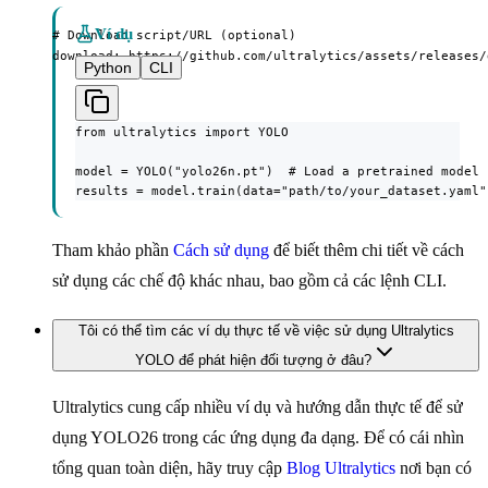
Ví dụ
# Download script/URL (optional)

download: https://github.com/ultralytics/assets/releases/
Python
CLI
from ultralytics import YOLO

model = YOLO("yolo26n.pt")  # Load a pretrained model

results = model.train(data="path/to/your_dataset.yaml"
Tham khảo phần
Cách sử dụng
để biết thêm chi tiết về cách
sử dụng các chế độ khác nhau, bao gồm cả các lệnh CLI.
Tôi có thể tìm các ví dụ thực tế về việc sử dụng Ultralytics
YOLO để phát hiện đối tượng ở đâu?
Ultralytics cung cấp nhiều ví dụ và hướng dẫn thực tế để sử
dụng YOLO26 trong các ứng dụng đa dạng. Để có cái nhìn
tổng quan toàn diện, hãy truy cập
Blog Ultralytics
nơi bạn có