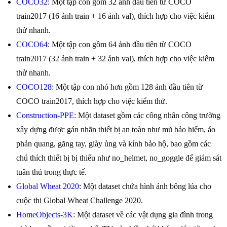
COCO32
: Một tập con gồm 32 ảnh đầu tiên từ COCO
train2017 (16 ảnh train + 16 ảnh val), thích hợp cho việc kiểm
thử nhanh.
COCO64
: Một tập con gồm 64 ảnh đầu tiên từ COCO
train2017 (32 ảnh train + 32 ảnh val), thích hợp cho việc kiểm
thử nhanh.
COCO128
: Một tập con nhỏ hơn gồm 128 ảnh đầu tiên từ
COCO train2017, thích hợp cho việc kiểm thử.
Construction-PPE
: Một dataset gồm các công nhân công trường
xây dựng được gán nhãn thiết bị an toàn như mũ bảo hiểm, áo
phản quang, găng tay, giày ủng và kính bảo hộ, bao gồm các
chú thích thiết bị bị thiếu như no_helmet, no_goggle để giám sát
tuân thủ trong thực tế.
Global Wheat 2020
: Một dataset chứa hình ảnh bông lúa cho
cuộc thi Global Wheat Challenge 2020.
HomeObjects-3K
: Một dataset về các vật dụng gia đình trong