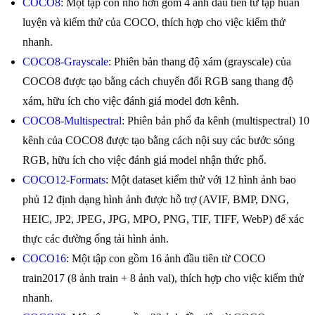
COCO8
: Một tập con nhỏ hơn gồm 4 ảnh đầu tiên từ tập huấn
luyện và kiểm thử của COCO, thích hợp cho việc kiểm thử
nhanh.
COCO8-Grayscale
: Phiên bản thang độ xám (grayscale) của
COCO8 được tạo bằng cách chuyển đổi RGB sang thang độ
xám, hữu ích cho việc đánh giá model đơn kênh.
COCO8-Multispectral
: Phiên bản phổ đa kênh (multispectral) 10
kênh của COCO8 được tạo bằng cách nội suy các bước sóng
RGB, hữu ích cho việc đánh giá model nhận thức phổ.
COCO12-Formats
: Một dataset kiểm thử với 12 hình ảnh bao
phủ 12 định dạng hình ảnh được hỗ trợ (AVIF, BMP, DNG,
HEIC, JP2, JPEG, JPG, MPO, PNG, TIF, TIFF, WebP) để xác
thực các đường ống tải hình ảnh.
COCO16
: Một tập con gồm 16 ảnh đầu tiên từ COCO
train2017 (8 ảnh train + 8 ảnh val), thích hợp cho việc kiểm thử
nhanh.