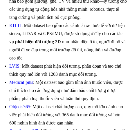
nhà bao gồm giường, ghế, TV và nhiều thứ khác—lý tưởng cho
các ứng dụng tự động hóa nhà thông minh, robotics, thực tế
tăng cường và phân tích bố cục phòng.
KITTI
: Một dataset bao gồm các cảnh lái xe thực tế với dữ liệu
stereo, LiDAR và GPS/IMU, được sử dụng ở đây cho các tác
vụ
phát hiện đối tượng 2D
như nhận diện ô tô, người đi bộ và
người đi xe đạp trong môi trường đô thị, nông thôn và đường
cao tốc.
LVIS
: Một dataset phát hiện đối tượng, phân đoạn và tạo chú
thích quy mô lớn với 1203 danh mục đối tượng.
Medical-pills
: Một dataset bao gồm hình ảnh thuốc viên, được
chú thích cho các ứng dụng như đảm bảo chất lượng dược
phẩm, phân loại thuốc viên và tuân thủ quy định.
Objects365
: Một dataset chất lượng cao, quy mô lớn dành cho
việc phát hiện đối tượng với 365 danh mục đối tượng và hơn
600 nghìn hình ảnh được gán nhãn.