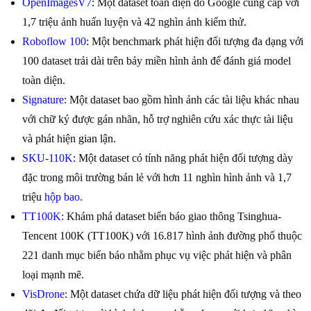
OpenImagesV7
: Một dataset toàn diện do Google cung cấp với
1,7 triệu ảnh huấn luyện và 42 nghìn ảnh kiểm thử.
Roboflow 100
: Một benchmark phát hiện đối tượng đa dạng với
100 dataset trải dài trên bảy miền hình ảnh để đánh giá model
toàn diện.
Signature
: Một dataset bao gồm hình ảnh các tài liệu khác nhau
với chữ ký được gán nhãn, hỗ trợ nghiên cứu xác thực tài liệu
và phát hiện gian lận.
SKU-110K
: Một dataset có tính năng phát hiện đối tượng dày
đặc trong môi trường bán lẻ với hơn 11 nghìn hình ảnh và 1,7
triệu
hộp bao
.
TT100K
: Khám phá dataset biển báo giao thông Tsinghua-
Tencent 100K (TT100K) với 16.817 hình ảnh đường phố thuộc
221 danh mục biển báo nhằm phục vụ việc phát hiện và phân
loại mạnh mẽ.
VisDrone
: Một dataset chứa dữ liệu phát hiện đối tượng và theo