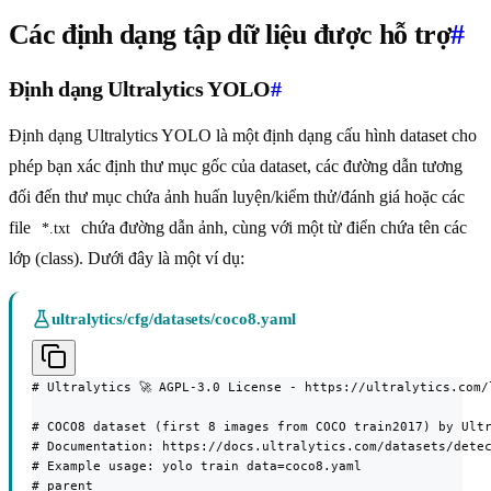
Các định dạng tập dữ liệu được hỗ trợ
#
Định dạng Ultralytics YOLO
#
Định dạng Ultralytics YOLO là một định dạng cấu hình dataset cho
phép bạn xác định thư mục gốc của dataset, các đường dẫn tương
đối đến thư mục chứa ảnh huấn luyện/kiểm thử/đánh giá hoặc các
file
chứa đường dẫn ảnh, cùng với một từ điển chứa tên các
*.txt
lớp (class). Dưới đây là một ví dụ:
ultralytics/cfg/datasets/coco8.yaml
# Ultralytics 🚀 AGPL-3.0 License - https://ultralytics.com/l
# COCO8 dataset (first 8 images from COCO train2017) by Ultr
# Documentation: https://docs.ultralytics.com/datasets/detec
# Example usage: yolo train data=coco8.yaml

# parent
