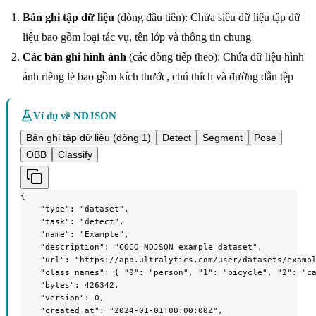
Bản ghi tập dữ liệu
(dòng đầu tiên): Chứa siêu dữ liệu tập dữ
liệu bao gồm loại tác vụ, tên lớp và thông tin chung
Các bản ghi hình ảnh
(các dòng tiếp theo): Chứa dữ liệu hình
ảnh riêng lẻ bao gồm kích thước, chú thích và đường dẫn tệp
Ví dụ về NDJSON
Bản ghi tập dữ liệu (dòng 1)
Detect
Segment
Pose
OBB
Classify
{

    "type": "dataset",

    "task": "detect",

    "name": "Example",

    "description": "COCO NDJSON example dataset",

    "url": "https://app.ultralytics.com/user/datasets/exampl
    "class_names": { "0": "person", "1": "bicycle", "2": "ca
    "bytes": 426342,

    "version": 0,

    "created_at": "2024-01-01T00:00:00Z",
