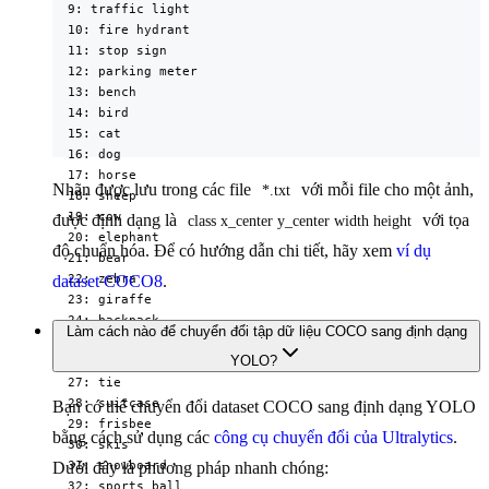
  9: traffic light

  10: fire hydrant

  11: stop sign

  12: parking meter

  13: bench

  14: bird

  15: cat

  16: dog

  17: horse

Nhãn được lưu trong các file
với mỗi file cho một ảnh,
*.txt
  18: sheep

  19: cow

được định dạng là
với tọa
class x_center y_center width height
  20: elephant

độ chuẩn hóa. Để có hướng dẫn chi tiết, hãy xem
ví dụ
  21: bear

  22: zebra

dataset COCO8
.
  23: giraffe

  24: backpack

Làm cách nào để chuyển đổi tập dữ liệu COCO sang định dạng
  25: umbrella

YOLO?
  26: handbag

  27: tie

  28: suitcase

Bạn có thể chuyển đổi dataset COCO sang định dạng YOLO
  29: frisbee

bằng cách sử dụng các
công cụ chuyển đổi của Ultralytics
.
  30: skis

  31: snowboard

Dưới đây là phương pháp nhanh chóng:
  32: sports ball
