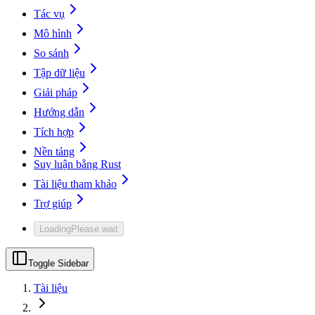
Tác vụ
Mô hình
So sánh
Tập dữ liệu
Giải pháp
Hướng dẫn
Tích hợp
Nền tảng
Suy luận bằng Rust
Tài liệu tham khảo
Trợ giúp
Loading
Please wait
Toggle Sidebar
Tài liệu