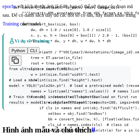
epochs
với kích thước ảnh là 640, bạn có thể sử dụng các đoạn mã
  def convert_label(path, lb_path, year, image_id):

      """Converts XML annotations from VOC format to YOLO fo
sau. Để có danh sách đầy đủ các đối số có sẵn, hãy tham khảo trang
Training
của model.
      def convert_box(size, box):

          dw, dh = 1.0 / size[0], 1.0 / size[1]

          x, y, w, h = (box[0] + box[1]) / 2.0 - 1, (box[2] 
Ví dụ về Training
          return x * dw, y * dh, w * dw, h * dh

Python
CLI
      with open(path / f"VOC{year}/Annotations/{image_id}.xm
          tree = ET.parse(in_file)

          root = tree.getroot()

from ultralytics import YOLO

          size = root.find("size")

          w = int(size.find("width").text)

# Load a model

          h = int(size.find("height").text)

model = YOLO("yolo26n.pt")  # load a pretrained model (recom
          names = list(yaml["names"].values())  # names list
# Train the model - dataset will auto-download on first run

          for obj in root.iter("object"):

results = model.train(data="VOC.yaml", epochs=100, imgsz=64
              cls = obj.find("name").text

              if cls in names and int(obj.find("difficult").
                  xmlbox = obj.find("bndbox")

                  bb = convert_box((w, h), [float(xmlbox.fin
                  cls_id = names.index(cls)  # class id

Hình ảnh mẫu và chú thích
#
                  out_file.write(" ".join(str(a) for a in (c