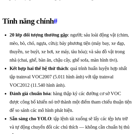
Tính năng chính
#
20 lớp đối tượng thường gặp
: người; sáu loài động vật (chim,
mèo, bò, chó, ngựa, cừu); bảy phương tiện (máy bay, xe đạp,
thuyền, xe buýt, xe hơi, xe máy, tàu hỏa); và sáu đồ vật trong
nhà (chai, ghế, bàn ăn, chậu cây, ghế sofa, màn hình tivi).
Kết hợp hai thế hệ thử thách
: quá trình huấn luyện hợp nhất
tập trainval VOC2007 (5.011 hình ảnh) với tập trainval
VOC2012 (11.540 hình ảnh).
Đánh giá chuẩn hóa
: hàng thập kỷ các đường cơ sở VOC
được công bố khiến nó trở thành một điểm tham chiếu thuận tiện
để so sánh các mô hình phát hiện.
Sẵn sàng cho YOLO
: tập lệnh tải xuống sẽ lấy các tệp lưu trữ
và tự động chuyển đổi các chú thích — không cần chuẩn bị thủ