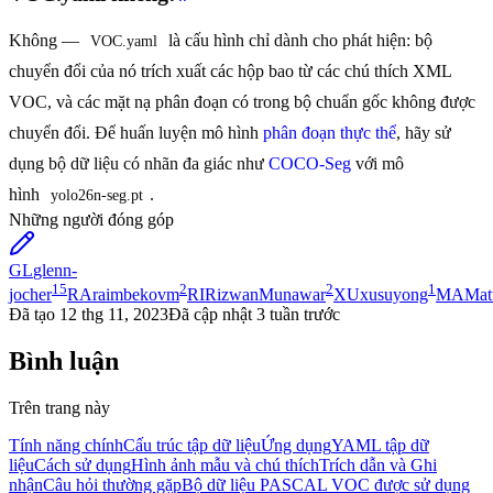
Không —
là cấu hình chỉ dành cho phát hiện: bộ
VOC.yaml
chuyển đổi của nó trích xuất các hộp bao từ các chú thích XML
VOC, và các mặt nạ phân đoạn có trong bộ chuẩn gốc không được
chuyển đổi. Để huấn luyện mô hình
phân đoạn thực thể
, hãy sử
dụng bộ dữ liệu có nhãn đa giác như
COCO-Seg
với mô
hình
.
yolo26n-seg.pt
Những người đóng góp
GL
glenn-
15
2
2
1
jocher
RA
raimbekovm
RI
RizwanMunawar
XU
xusuyong
MA
Mat
Đã tạo
12 thg 11, 2023
Đã cập nhật
3 tuần trước
Bình luận
Trên trang này
Tính năng chính
Cấu trúc tập dữ liệu
Ứng dụng
YAML tập dữ
liệu
Cách sử dụng
Hình ảnh mẫu và chú thích
Trích dẫn và Ghi
nhận
Câu hỏi thường gặp
Bộ dữ liệu PASCAL VOC được sử dụng