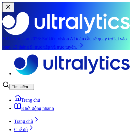
YOLO Vision 2026:
Sự kiện vision AI toàn cầu sẽ quay trở lại vào
ngày 13 tháng 9, trực tiếp và trực tuyến.
Chuyển đến nội dung chính
Tìm kiếm...
Trang chủ
Khởi động nhanh
Trang chủ
Chế độ