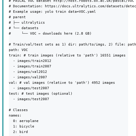
# PASCAL VOC dataset http://host.robots.ox.ac.uk/pascal/VOC 
# Documentation: https://docs.ultralytics.com/datasets/detec
# Example usage: yolo train data=VOC.yaml

# parent

# ├── ultralytics

# └── datasets

#     └── VOC ← downloads here (2.8 GB)

# Train/val/test sets as 1) dir: path/to/imgs, 2) file: path
path: VOC

train: # train images (relative to 'path') 16551 images

  - images/train2012

  - images/train2007

  - images/val2012

  - images/val2007

val: # val images (relative to 'path') 4952 images

  - images/test2007

test: # test images (optional)

  - images/test2007

# Classes

names:

  0: aeroplane

  1: bicycle

  2: bird
