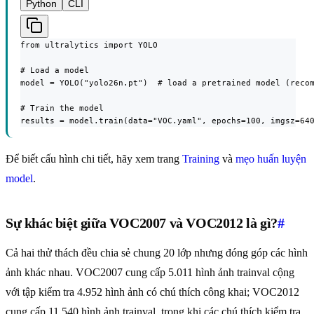
Python
CLI
from ultralytics import YOLO

# Load a model

model = YOLO("yolo26n.pt")  # load a pretrained model (recom
# Train the model

results = model.train(data="VOC.yaml", epochs=100, imgsz=64
Để biết cấu hình chi tiết, hãy xem trang
Training
và
mẹo huấn luyện
model
.
Sự khác biệt giữa VOC2007 và VOC2012 là gì?
#
Cả hai thử thách đều chia sẻ chung 20 lớp nhưng đóng góp các hình
ảnh khác nhau. VOC2007 cung cấp 5.011 hình ảnh trainval cộng
với tập kiểm tra 4.952 hình ảnh có chú thích công khai; VOC2012
cung cấp 11.540 hình ảnh trainval, trong khi các chú thích kiểm tra