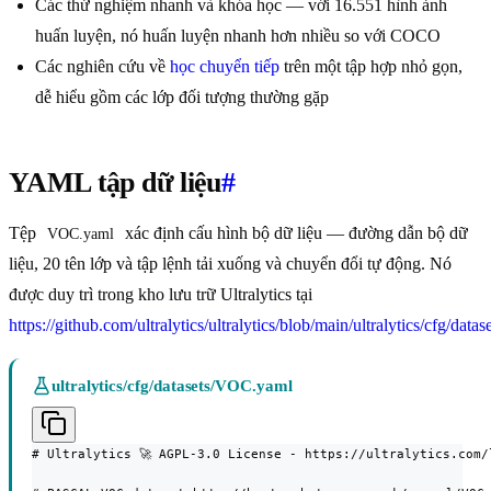
Các thử nghiệm nhanh và khóa học — với 16.551 hình ảnh
huấn luyện, nó huấn luyện nhanh hơn nhiều so với COCO
Các nghiên cứu về
học chuyển tiếp
trên một tập hợp nhỏ gọn,
dễ hiểu gồm các lớp đối tượng thường gặp
YAML tập dữ liệu
#
Tệp
xác định cấu hình bộ dữ liệu — đường dẫn bộ dữ
VOC.yaml
liệu, 20 tên lớp và tập lệnh tải xuống và chuyển đổi tự động. Nó
được duy trì trong kho lưu trữ Ultralytics tại
https://github.com/ultralytics/ultralytics/blob/main/ultralytics/cfg/da
ultralytics/cfg/datasets/VOC.yaml
# Ultralytics 🚀 AGPL-3.0 License - https://ultralytics.com/l