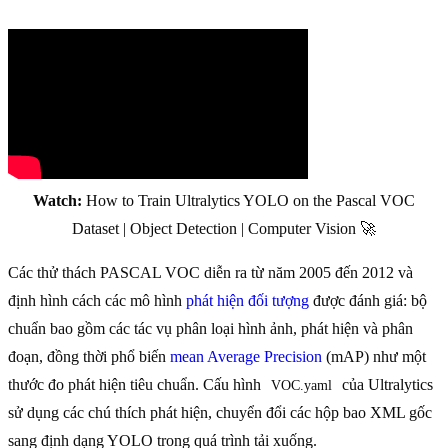
Watch:
How to Train Ultralytics YOLO on the Pascal VOC
Dataset | Object Detection | Computer Vision 🚀
Các thử thách PASCAL VOC diễn ra từ năm 2005 đến 2012 và
định hình cách các mô hình
phát hiện đối tượng
được đánh giá: bộ
chuẩn bao gồm các tác vụ phân loại hình ảnh, phát hiện và phân
đoạn, đồng thời phổ biến
mean Average Precision
(mAP) như một
thước đo phát hiện tiêu chuẩn. Cấu hình
của Ultralytics
VOC.yaml
sử dụng các chú thích phát hiện, chuyển đổi các hộp bao XML gốc
sang định dạng YOLO trong quá trình tải xuống.