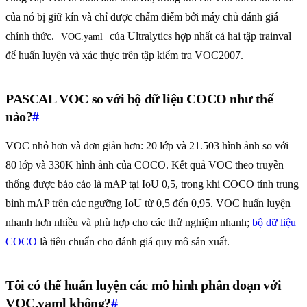
của nó bị giữ kín và chỉ được chấm điểm bởi máy chủ đánh giá
chính thức.
của Ultralytics hợp nhất cả hai tập trainval
VOC.yaml
để huấn luyện và xác thực trên tập kiểm tra VOC2007.
PASCAL VOC so với bộ dữ liệu COCO như thế
nào?
#
VOC nhỏ hơn và đơn giản hơn: 20 lớp và 21.503 hình ảnh so với
80 lớp và 330K hình ảnh của COCO. Kết quả VOC theo truyền
thống được báo cáo là mAP tại IoU 0,5, trong khi COCO tính trung
bình mAP trên các ngưỡng IoU từ 0,5 đến 0,95. VOC huấn luyện
nhanh hơn nhiều và phù hợp cho các thử nghiệm nhanh;
bộ dữ liệu
COCO
là tiêu chuẩn cho đánh giá quy mô sản xuất.
Tôi có thể huấn luyện các mô hình phân đoạn với
VOC.yaml không?
#