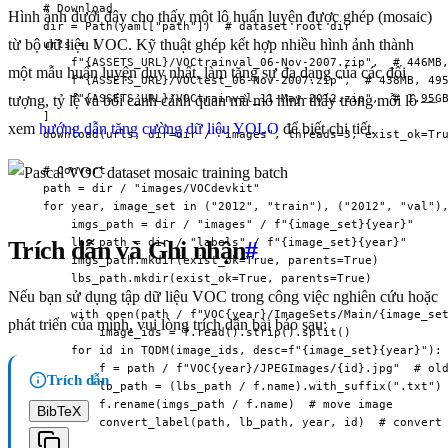
  # Download

Hình ảnh dưới đây cho thấy một lô huấn luyện được ghép (mosaic)
  dir = Path(yaml["path"])  # dataset root dir

từ bộ dữ liệu VOC. Kỹ thuật ghép kết hợp nhiều hình ảnh thành
  urls = [

      f"{ASSETS_URL}/VOCtrainval_06-Nov-2007.zip",  # 446MB,
một mẫu huấn luyện duy nhất, làm tăng sự đa dạng của các đối
      f"{ASSETS_URL}/VOCtest_06-Nov-2007.zip",  # 438MB, 495
      f"{ASSETS_URL}/VOCtrainval_11-May-2012.zip",  # 1.95GB
tượng, tỷ lệ và bối cảnh cảnh quan mà mô hình thấy trong mỗi lô —
  ]

xem
hướng dẫn tăng cường dữ liệu YOLO
để biết chi tiết.
  download(urls, dir=dir / "images", threads=3, exist_ok=Tru
  # Convert

  path = dir / "images/VOCdevkit"

  for year, image_set in ("2012", "train"), ("2012", "val"),
      imgs_path = dir / "images" / f"{image_set}{year}"

      lbs_path = dir / "labels" / f"{image_set}{year}"

Trích dẫn và Ghi nhận
#
      imgs_path.mkdir(exist_ok=True, parents=True)

      lbs_path.mkdir(exist_ok=True, parents=True)

Nếu bạn sử dụng tập dữ liệu VOC trong công việc nghiên cứu hoặc
      with open(path / f"VOC{year}/ImageSets/Main/{image_set
phát triển của mình, vui lòng trích dẫn bài báo sau:
          image_ids = f.read().strip().split()

      for id in TQDM(image_ids, desc=f"{image_set}{year}"):

          f = path / f"VOC{year}/JPEGImages/{id}.jpg"  # old
Trích dẫn
          lb_path = (lbs_path / f.name).with_suffix(".txt") 
          f.rename(imgs_path / f.name)  # move image

BibTeX
          convert_label(path, lb_path, year, id)  # convert