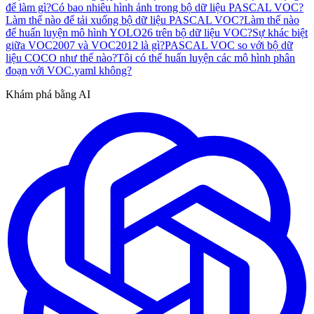
để làm gì?
Có bao nhiêu hình ảnh trong bộ dữ liệu PASCAL VOC?
Làm thế nào để tải xuống bộ dữ liệu PASCAL VOC?
Làm thế nào
để huấn luyện mô hình YOLO26 trên bộ dữ liệu VOC?
Sự khác biệt
giữa VOC2007 và VOC2012 là gì?
PASCAL VOC so với bộ dữ
liệu COCO như thế nào?
Tôi có thể huấn luyện các mô hình phân
đoạn với VOC.yaml không?
Khám phá bằng AI