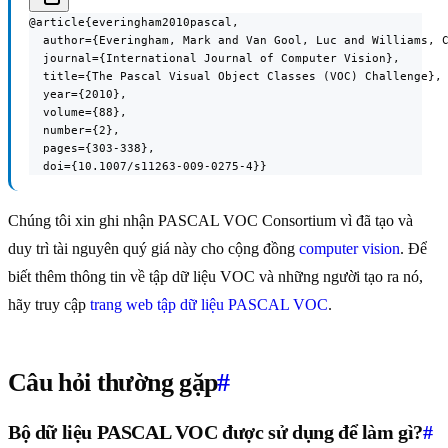
@article{everingham2010pascal,

  author={Everingham, Mark and Van Gool, Luc and Williams, C
  journal={International Journal of Computer Vision},

  title={The Pascal Visual Object Classes (VOC) Challenge},

  year={2010},

  volume={88},

  number={2},

  pages={303-338},

  doi={10.1007/s11263-009-0275-4}}
Chúng tôi xin ghi nhận PASCAL VOC Consortium vì đã tạo và
duy trì tài nguyên quý giá này cho cộng đồng
computer vision
. Để
biết thêm thông tin về tập dữ liệu VOC và những người tạo ra nó,
hãy truy cập
trang web tập dữ liệu PASCAL VOC
.
Câu hỏi thường gặp
#
Bộ dữ liệu PASCAL VOC được sử dụng để làm gì?
#