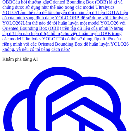
OBB
Câu hỏi thường gặp
Oriented Bounding Box (OBB) là gì và
chúng được sử dụng như thế nào trong các model Ultralytics
YOLO?
Làm thế nào để tôi chuyển đổi nhãn tập dữ liệu DOTA hiện
có của mình sang định dạng YOLO OBB để sử dụng với Ultralytics
YOLO26?
Làm thế nào để tôi huấn luyện một model YOLO26 với
Oriented Bounding Box (OBB) trên tập dữ liệu của mình?
Những
tập dữ liệu nào hiện được hỗ trợ cho việc huấn luyện OBB trong
các model Ultralytics YOLO?
Tôi có thể sử dụng tập dữ liệu của
riêng mình với các Oriented Bounding Box để huấn luyện YOLO26
không, và nếu có thì bằng cách nào?
Khám phá bằng AI