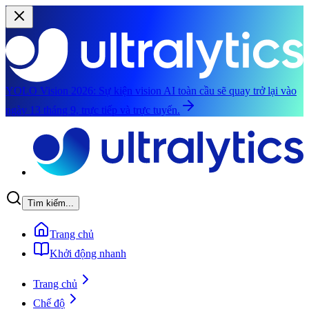
YOLO Vision 2026:
Sự kiện vision AI toàn cầu sẽ quay trở lại vào
ngày 13 tháng 9, trực tiếp và trực tuyến.
Chuyển đến nội dung chính
Tìm kiếm...
Trang chủ
Khởi động nhanh
Trang chủ
Chế độ