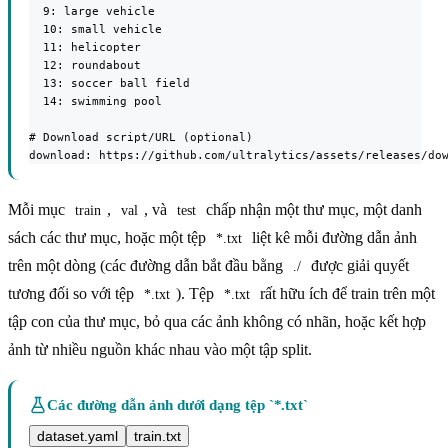
  9: large vehicle

  10: small vehicle

  11: helicopter

  12: roundabout

  13: soccer ball field

  14: swimming pool

# Download script/URL (optional)

download: https://github.com/ultralytics/assets/releases/do
Mỗi mục
,
, và
chấp nhận một thư mục, một danh
train
val
test
sách các thư mục, hoặc một tệp
liệt kê mỗi đường dẫn ảnh
*.txt
trên một dòng (các đường dẫn bắt đầu bằng
được giải quyết
./
tương đối so với tệp
). Tệp
rất hữu ích để train trên một
*.txt
*.txt
tập con của thư mục, bỏ qua các ảnh không có nhãn, hoặc kết hợp
ảnh từ nhiều nguồn khác nhau vào một tập split.
Các đường dẫn ảnh dưới dạng tệp `*.txt`
dataset.yaml
train.txt