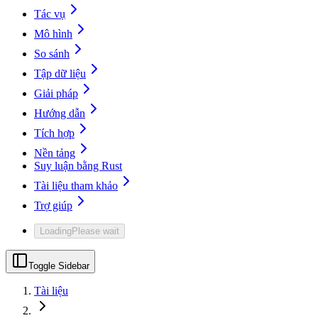
Tác vụ
Mô hình
So sánh
Tập dữ liệu
Giải pháp
Hướng dẫn
Tích hợp
Nền tảng
Suy luận bằng Rust
Tài liệu tham khảo
Trợ giúp
Loading
Please wait
Toggle Sidebar
Tài liệu