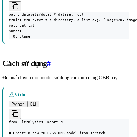
path: datasets/dota8 # dataset root

train: train.txt # a directory, a list e.g. [images/a, image
val: val.txt

names:

  0: plane
Cách sử dụng
#
Để huấn luyện một model sử dụng các định dạng OBB này:
Ví dụ
Python
CLI
from ultralytics import YOLO

# Create a new YOLO26n-OBB model from scratch
