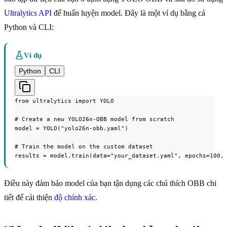
Ultralytics API
để huấn luyện model. Đây là một ví dụ bằng cả
Python và CLI:
Ví dụ
Python
CLI
from ultralytics import YOLO

# Create a new YOLO26n-OBB model from scratch

model = YOLO("yolo26n-obb.yaml")

# Train the model on the custom dataset

results = model.train(data="your_dataset.yaml", epochs=100,
Điều này đảm bảo model của bạn tận dụng các chú thích OBB chi
tiết để cải thiện
độ chính xác
.