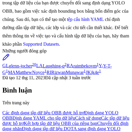
trong tập dữ liệu của bạn được chuyển đổi sang định dạng YOLO
OBB, bao gồm việc xác định bounding box bằng bốn điểm góc của
chúng. Sau đó, bạn có thể tạo một
tệp cấu hình YAML
chỉ định
đường dẫn tập dữ liệu, các lớp và các chi tiết cần thiết khác. Để biết
thêm thông tin về việc tạo và cấu hình tập dữ liệu của bạn, hãy tham
khảo phần
Supported Datasets
.
Những người đóng góp
20
2
1
GL
glenn-jocher
LA
Laughing-q
RA
raimbekovm
Y-
Y-T-
1
1
1
1
G
MA
MatthewNoyce
RI
RizwanMunawar
JK
jk4e
Đã tạo
12 thg 11, 2023
Đã cập nhật
3 tuần trước
Bình luận
Trên trang này
Các định dạng tập dữ liệu OBB được hỗ trợ
Định dạng YOLO
OBB
Định dạng YAML cho tập dữ liệu
Cách sử dụng
Các tập dữ liệu
được hỗ trợ
Kết hợp tập dữ liệu OBB của riêng bạn
Chuyển đổi định
dạng nhãn
Định dạng tập dữ liệu DOTA sang định dạng YOLO