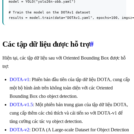
model = YOLO("yolo26n-obb.yaml")

# Train the model on the DOTAv1 dataset

results = model.train(data="DOTAv1.yaml", epochs=100, imgsz
Các tập dữ liệu được hỗ trợ
#
Hiện tại, các tập dữ liệu sau với Oriented Bounding Box được hỗ
trợ:
DOTA-v1
: Phiên bản đầu tiên của tập dữ liệu DOTA, cung cấp
một bộ hình ảnh trên không toàn diện với các Oriented
Bounding Box cho object detection.
DOTA-v1.5
: Một phiên bản trung gian của tập dữ liệu DOTA,
cung cấp thêm các chú thích và cải tiến so với DOTA-v1 để
tăng cường các tác vụ object detection.
DOTA-v2
: DOTA (A Large-scale Dataset for Object Detection