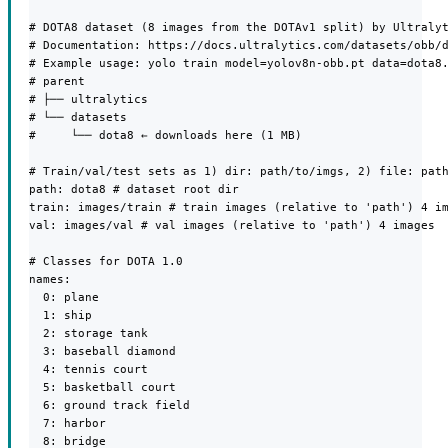
# DOTA8 dataset (8 images from the DOTAv1 split) by Ultralyt
# Documentation: https://docs.ultralytics.com/datasets/obb/d
# Example usage: yolo train model=yolov8n-obb.pt data=dota8.
# parent

# ├── ultralytics

# └── datasets

#     └── dota8 ← downloads here (1 MB)

# Train/val/test sets as 1) dir: path/to/imgs, 2) file: path
path: dota8 # dataset root dir

train: images/train # train images (relative to 'path') 4 im
val: images/val # val images (relative to 'path') 4 images

# Classes for DOTA 1.0

names:

  0: plane

  1: ship

  2: storage tank

  3: baseball diamond

  4: tennis court

  5: basketball court

  6: ground track field

  7: harbor

  8: bridge
