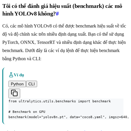
Tôi có thể đánh giá hiệu suất (benchmark) các mô
hình YOLOv8 không?
#
Có, các mô hình YOLOv8 có thể được benchmark hiệu suất về tốc
độ và độ chính xác trên nhiều định dạng xuất. Bạn có thể sử dụng
PyTorch, ONNX, TensorRT và nhiều định dạng khác để thực hiện
benchmark. Dưới đây là các ví dụ lệnh để thực hiện benchmark
bằng Python và CLI:
Ví dụ
Python
CLI
from ultralytics.utils.benchmarks import benchmark

# Benchmark on GPU

benchmark(model="yolov8n.pt", data="coco8.yaml", imgsz=640,