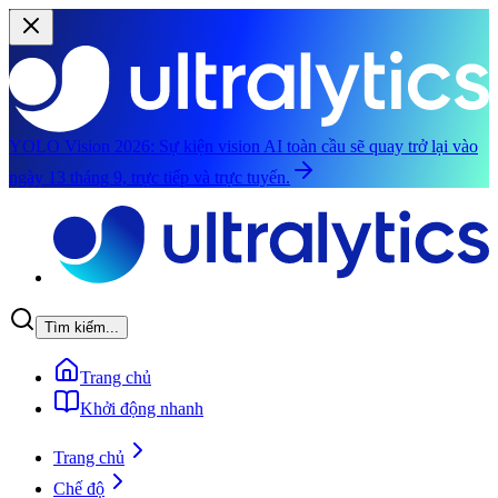
YOLO Vision 2026:
Sự kiện vision AI toàn cầu sẽ quay trở lại vào
ngày 13 tháng 9, trực tiếp và trực tuyến.
Chuyển đến nội dung chính
Tìm kiếm...
Trang chủ
Khởi động nhanh
Trang chủ
Chế độ