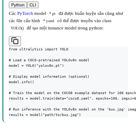
Python
CLI
Các
PyTorch
model
đã được huấn luyện sẵn cũng như
*.pt
các file cấu hình
có thể được truyền vào class
*.yaml
để tạo một instance model trong python:
YOLO()
from ultralytics import YOLO

# Load a COCO-pretrained YOLOv8n model

model = YOLO("yolov8n.pt")

# Display model information (optional)

model.info()

# Train the model on the COCO8 example dataset for 100 epoch
results = model.train(data="coco8.yaml", epochs=100, imgsz=6
# Run inference with the YOLOv8n model on the 'bus.jpg' imag
results = model("path/to/bus.jpg")