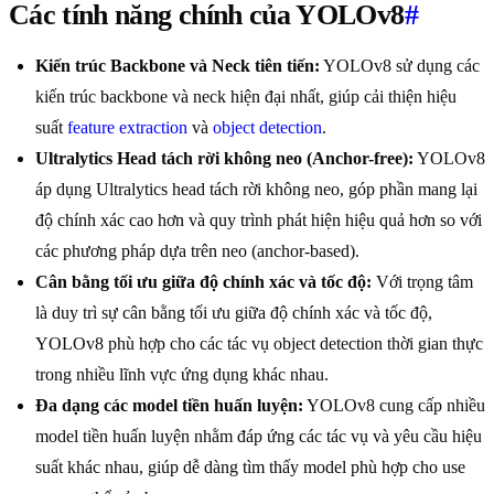
Các tính năng chính của YOLOv8
#
Kiến trúc Backbone và Neck tiên tiến:
YOLOv8 sử dụng các
kiến trúc backbone và neck hiện đại nhất, giúp cải thiện hiệu
suất
feature extraction
và
object detection
.
Ultralytics Head tách rời không neo (Anchor-free):
YOLOv8
áp dụng Ultralytics head tách rời không neo, góp phần mang lại
độ chính xác cao hơn và quy trình phát hiện hiệu quả hơn so với
các phương pháp dựa trên neo (anchor-based).
Cân bằng tối ưu giữa độ chính xác và tốc độ:
Với trọng tâm
là duy trì sự cân bằng tối ưu giữa độ chính xác và tốc độ,
YOLOv8 phù hợp cho các tác vụ object detection thời gian thực
trong nhiều lĩnh vực ứng dụng khác nhau.
Đa dạng các model tiền huấn luyện:
YOLOv8 cung cấp nhiều
model tiền huấn luyện nhằm đáp ứng các tác vụ và yêu cầu hiệu
suất khác nhau, giúp dễ dàng tìm thấy model phù hợp cho use