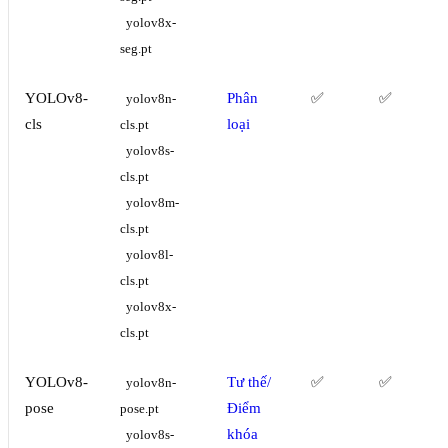
yolov8x-
seg.pt
YOLOv8-
Phân
✅
✅
yolov8n-
cls
loại
cls.pt
yolov8s-
cls.pt
yolov8m-
cls.pt
yolov8l-
cls.pt
yolov8x-
cls.pt
YOLOv8-
Tư thế/
✅
✅
yolov8n-
pose
Điểm
pose.pt
khóa
yolov8s-