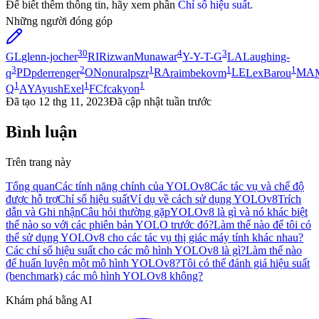
Để biết thêm thông tin, hãy xem phần
Chỉ số hiệu suất
.
Những người đóng góp
30
4
3
GL
glenn-jocher
RI
RizwanMunawar
Y-
Y-T-G
LA
Laughing-
3
2
1
1
1
q
PD
pderrenger
ON
onuralpszr
RA
raimbekovm
LE
LexBarou
MA
1
1
1
Q
AY
AyushExel
FC
fcakyon
Đã tạo
12 thg 11, 2023
Đã cập nhật
tuần trước
Bình luận
Trên trang này
Tổng quan
Các tính năng chính của YOLOv8
Các tác vụ và chế độ
được hỗ trợ
Chỉ số hiệu suất
Ví dụ về cách sử dụng YOLOv8
Trích
dẫn và Ghi nhận
Câu hỏi thường gặp
YOLOv8 là gì và nó khác biệt
thế nào so với các phiên bản YOLO trước đó?
Làm thế nào để tôi có
thể sử dụng YOLOv8 cho các tác vụ thị giác máy tính khác nhau?
Các chỉ số hiệu suất cho các mô hình YOLOv8 là gì?
Làm thế nào
để huấn luyện một mô hình YOLOv8?
Tôi có thể đánh giá hiệu suất
(benchmark) các mô hình YOLOv8 không?
Khám phá bằng AI