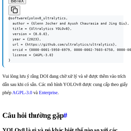
BibTeX
@software{yolov8_ultralytics,

  author = {Glenn Jocher and Ayush Chaurasia and Jing Qiu},

  title = {Ultralytics YOLOv8},

  version = {8.0.0},

  year = {2023},

  url = {https://github.com/ultralytics/ultralytics},

  orcid = {0000-0001-5950-6979, 0000-0002-7603-6750, 0000-00
  license = {AGPL-3.0}

}
Vui lòng lưu ý rằng DOI đang chờ xử lý và sẽ được thêm vào trích
dẫn sau khi có sẵn. Các mô hình YOLOv8 được cung cấp theo giấy
phép
AGPL-3.0
và
Enterprise
.
Câu hỏi thường gặp
#
YOLOv8 là gì và nó khác biệt thế nào so với các