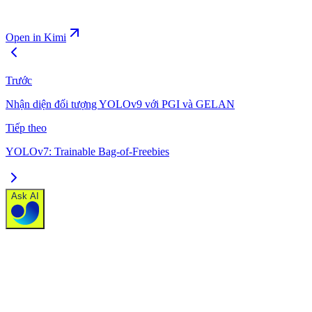
Open in Kimi
Trước
Nhận diện đối tượng YOLOv9 với PGI và GELAN
Tiếp theo
YOLOv7: Trainable Bag-of-Freebies
Ask AI