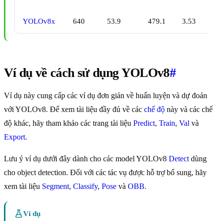
YOLOv8x
640
53.9
479.1
3.53
Ví dụ về cách sử dụng YOLOv8
#
Ví dụ này cung cấp các ví dụ đơn giản về huấn luyện và dự đoán
với YOLOv8. Để xem tài liệu đầy đủ về các
chế độ
này và các chế
độ khác, hãy tham khảo các trang tài liệu
Predict
,
Train
,
Val
và
Export
.
Lưu ý ví dụ dưới đây dành cho các model YOLOv8
Detect
dùng
cho object detection. Đối với các tác vụ được hỗ trợ bổ sung, hãy
xem tài liệu
Segment
,
Classify
,
Pose
và
OBB
.
Ví dụ