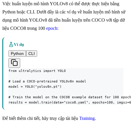
Việc huấn luyện mô hình YOLOv8 có thể được thực hiện bằng
Python hoặc CLI. Dưới đây là các ví dụ về huấn luyện mô hình sử
dụng mô hình YOLOv8 đã tiền huấn luyện trên COCO với tập dữ
liệu COCO8 trong 100
epoch
:
Ví dụ
Python
CLI
from ultralytics import YOLO

# Load a COCO-pretrained YOLOv8n model

model = YOLO("yolov8n.pt")

# Train the model on the COCO8 example dataset for 100 epoch
results = model.train(data="coco8.yaml", epochs=100, imgsz=
Để biết thêm chi tiết, hãy truy cập tài liệu
Training
.