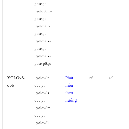
pose.pt
yolov8m-
pose.pt
yolov8l-
pose.pt
yolov8x-
pose.pt
yolov8x-
pose-p6.pt
YOLOv8-
Phát
✅
✅
yolov8n-
obb
hiện
obb.pt
theo
yolov8s-
hướng
obb.pt
yolov8m-
obb.pt
yolov8l-