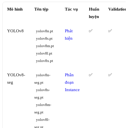
Mô hình
Tên tệp
Tác vụ
Huấn
Validation
luyện
YOLOv8
Phát
✅
✅
yolov8n.pt
hiện
yolov8s.pt
yolov8m.pt
yolov8l.pt
yolov8x.pt
YOLOv8-
Phân
✅
✅
yolov8n-
seg
đoạn
seg.pt
Instance
yolov8s-
seg.pt
yolov8m-
seg.pt
yolov8l-
seg.pt