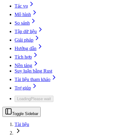
Tác vụ
Mô hình
So sánh
Tập dữ liệu
Giải pháp
Hướng dẫn
Tích hợp
Nền tảng
Suy luận bằng Rust
Tài liệu tham khảo
Trợ giúp
Loading
Please wait
Toggle Sidebar
Tài liệu