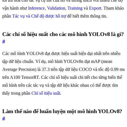
tối ưu hóa cho tác vụ cụ thể của nó và tương thích với nhiều chế độ
vận hành như
Inference
,
Validation
,
Training
và
Export
. Tham khảo
phần
Tác vụ và Chế độ được hỗ trợ
để biết thêm thông tin.
Các chỉ số hiệu suất cho các mô hình YOLOv8 là gì?
#
Các mô hình YOLOv8 đạt được hiệu suất hiện đại nhất trên nhiều
tập dữ liệu chuẩn. Ví dụ, mô hình YOLOv8n đạt mAP (mean
Average Precision) là 37.3 trên tập dữ liệu COCO và tốc độ 0.99 ms
trên A100 TensorRT. Các chỉ số hiệu suất chi tiết cho từng biến thể
mô hình trên các tác vụ và tập dữ liệu khác nhau có thể được tìm
thấy trong phần
Chỉ số hiệu suất
.
Làm thế nào để huấn luyện một mô hình YOLOv8?
#