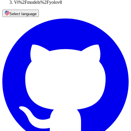
Vi%2Fmodels%2Fyolov8
Select language