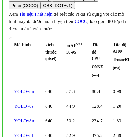
Pose (COCO)
OBB (DOTAv1)
Xem
Tài liệu Phát hiện
để biết các ví dụ sử dụng với các mô
hình này đã được huấn luyện trên
COCO
, bao gồm 80 lớp đã
được huấn luyện trước.
val
Mô hình
kích
Tốc
Tốc độ
mAP
A100
thước
độ
50-95
(pixel)
CPU
TensorRT
ONNX
(ms)
(ms)
YOLOv8n
640
37.3
80.4
0.99
YOLOv8s
640
44.9
128.4
1.20
YOLOv8m
640
50.2
234.7
1.83
YOLOv8l
640
52.9
375.2
2.39