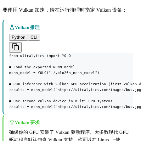
要使用 Vulkan 加速，请在运行推理时指定 Vulkan 设备：
Vulkan 推理
Python
CLI
from ultralytics import YOLO

# Load the exported NCNN model

ncnn_model = YOLO("./yolo26n_ncnn_model")

# Run inference with Vulkan GPU acceleration (first Vulkan d
results = ncnn_model("https://ultralytics.com/images/bus.jpg
# Use second Vulkan device in multi-GPU systems

results = ncnn_model("https://ultralytics.com/images/bus.jp
Vulkan 要求
确保你的 GPU 安装了 Vulkan 驱动程序。大多数现代 GPU
驱动程序默认包含 Vulkan 支持。你可以在 Linux 上使