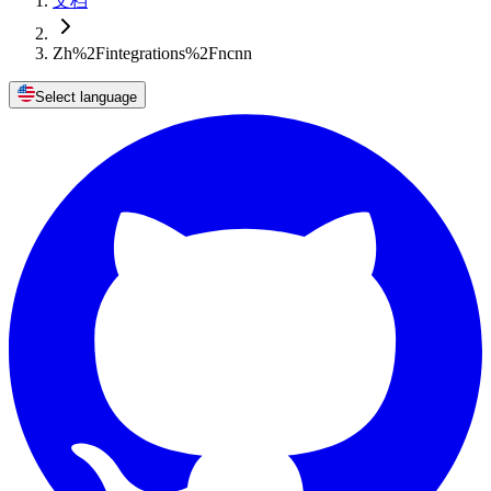
文档
Zh%2Fintegrations%2Fncnn
Select language