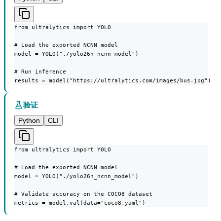
from ultralytics import YOLO

# Load the exported NCNN model

model = YOLO("./yolo26n_ncnn_model")

# Run inference

results = model("https://ultralytics.com/images/bus.jpg")
验证
Python
CLI
from ultralytics import YOLO

# Load the exported NCNN model

model = YOLO("./yolo26n_ncnn_model")

# Validate accuracy on the COCO8 dataset

metrics = model.val(data="coco8.yaml")