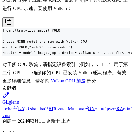
NCNN 支持 Vulkan 在 AMD、Intel 和其他非 NVIDIA GPU 上
进行 GPU 加速。要使用 Vulkan：
from ultralytics import YOLO

# Load NCNN model and run with Vulkan GPU

model = YOLO("yolo26n_ncnn_model")

results = model("image.jpg", device="vulkan:0")  # Use first V
对于多 GPU 系统，请指定设备索引（例如，
用于第
vulkan:1
二个 GPU）。确保你的 GPU 已安装 Vulkan 驱动程序。有关
更多详细信息，请参阅
Vulkan GPU 加速
部分。
贡献者
GL
glenn-
17
3
2
1
jocher
LA
lakshanthad
RI
RizwanMunawar
ON
onuralpszr
RA
rai
1
vina
创建于
2024年3月1日
更新于
上周