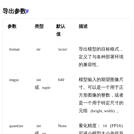
导出参数
#
参数
类型
默认
描述
值
导出模型的目标格式，
format
str
'ncnn'
定义了与各种部署环境
的兼容性。
模型输入的期望图像尺
imgsz
int
640
或
寸。可以是一个用于正
tuple
方形图像的整数，或者
是一个用于特定尺寸的
元组
。
(height, width)
量化精度：
(FP16)
quantize
int
None
16
或
可减小模型大小并提升
str