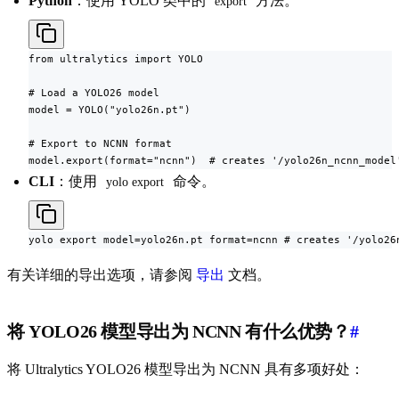
Python
：使用 YOLO 类中的
方法。
export
from ultralytics import YOLO

# Load a YOLO26 model

model = YOLO("yolo26n.pt")

# Export to NCNN format

model.export(format="ncnn")  # creates '/yolo26n_ncnn_model
CLI
：使用
命令。
yolo export
yolo export model=yolo26n.pt format=ncnn # creates '/yolo26
有关详细的导出选项，请参阅
导出
文档。
将 YOLO26 模型导出为 NCNN 有什么优势？
#
将 Ultralytics YOLO26 模型导出为 NCNN 具有多项好处：