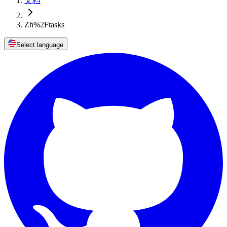
文档
Zh%2Ftasks
Select language