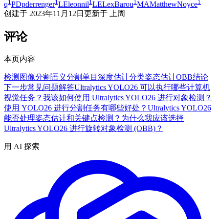
1
1
1
1
1
q
PD
pderrenger
LE
leonnil
LE
LexBarou
MA
MatthewNoyce
创建于
2023年11月12日
更新于
上周
评论
本页内容
检测
图像分割
语义分割
单目深度估计
分类
姿态估计
OBB
结论
下一步
常见问题解答
Ultralytics YOLO26 可以执行哪些计算机
视觉任务？
我该如何使用 Ultralytics YOLO26 进行对象检测？
使用 YOLO26 进行分割任务有哪些好处？
Ultralytics YOLO26
能否处理姿态估计和关键点检测？
为什么我应该选择
Ultralytics YOLO26 进行旋转对象检测 (OBB)？
用 AI 探索