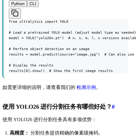
Python
CLI
from ultralytics import YOLO

# Load a pretrained YOLO model (adjust model type as needed)
model = YOLO("yolo26n.pt")  # n, s, m, l, x versions availab
# Perform object detection on an image

results = model.predict(source="image.jpg")  # Can also use 
# Display the results

results[0].show()  # Show the first image results
如需更详细的说明，请查看我们的
检测示例
。
使用 YOLO26 进行分割任务有哪些好处？
#
使用 YOLO26 进行分割任务具有多项优势：
高精度：
分割任务提供精确的像素级掩码。