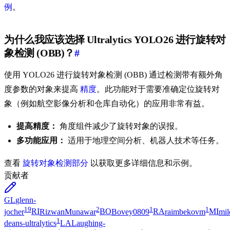
例
。
为什么我应该选择 Ultralytics YOLO26 进行旋转对
象检测 (OBB)？
#
使用 YOLO26 进行旋转对象检测 (OBB) 通过检测带有额外角
度参数的对象来提高
精度
。此功能对于需要准确定位旋转对
象（例如航空影像分析和仓库自动化）的应用非常有益。
提高精度：
角度组件减少了旋转对象的误报。
多功能应用：
适用于地理空间分析、机器人技术等任务。
查看
旋转对象检测部分
以获取更多详细信息和示例。
贡献者
GL
glenn-
19
2
1
1
jocher
RI
RizwanMunawar
BO
Bovey0809
RA
raimbekovm
MI
mil
1
deans-ultralytics
LA
Laughing-