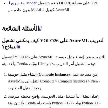
: قم بتشغيل YOLO26 على سحابة GPU
بدء سريع لـ Modal
بدون خادم من Modal كبديل لـ AzureML.
#
الأسئلة الشائعة
كيف يمكنني تشغيل YOLO26 على AzureML لتدريب
#
النماذج؟
لتشغيل YOLO26 على AzureML للتدريب، قم بإنشاء مثيل حوسبة،
وأعد بيئة Conda، وثبّت Ultralytics، وقم بتشغيل أمر التدريب:
: من مساحة عمل
إنشاء مثيل حوسبة (Compute Instance)
AzureML، انتقل إلى Compute > Compute instances > New،
وحدد المثيل المطلوب.
إعداد البيئة
: ابدأ تشغيل مثيل الحوسبة، وافتح محطة طرفية،
وأنشئ بيئة Conda باستخدام Python 3.12 (يواجه Python 3.13