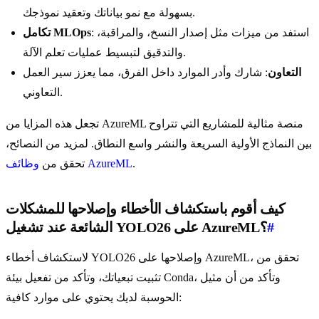
بسهولة مع نمو بياناتك وتعقيد نموذجك.
: استفد من ميزات مثل إصدار النسخ، والمراقبة،
تكامل MLOps
والتدقيق لتبسيط عمليات تعلم الآلة.
التعاون
: شارك وأدر الموارد داخل الفرق، مما يعزز سير العمل
التعاوني.
تجعل هذه المزايا من AzureML منصة مثالية للمشاريع التي تتراوح
بين النماذج الأولية السريعة والنشر واسع النطاق. لمزيد من النصائح،
.
وظائف AzureML
تحقق من
كيف أقوم باستكشاف الأخطاء وإصلاحها للمشكلات
#
الشائعة عند تشغيل YOLO26 على AzureML؟
لاستكشاف أخطاء YOLO26 وإصلاحها على AzureML، تحقق من
تثبيت تبعياتك، وتأكد من تفعيل بيئة Conda، وتأكد من أن مثيل
الحوسبة لديك يحتوي على موارد كافية: