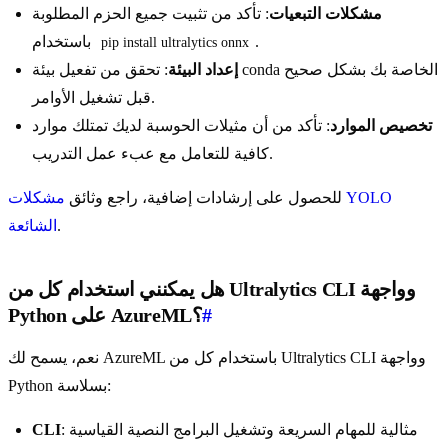
مشكلات التبعيات
: تأكد من تثبيت جميع الحزم المطلوبة
.
باستخدام
pip install ultralytics onnx
إعداد البيئة
: تحقق من تفعيل بيئة conda الخاصة بك بشكل صحيح
قبل تشغيل الأوامر.
تخصيص الموارد
: تأكد من أن مثيلات الحوسبة لديك تمتلك موارد
كافية للتعامل مع عبء عمل التدريب.
للحصول على إرشادات إضافية، راجع وثائق
مشكلات YOLO
.
الشائعة
هل يمكنني استخدام كل من Ultralytics CLI وواجهة
#
Python على AzureML؟
نعم، يسمح لك AzureML باستخدام كل من Ultralytics CLI وواجهة
Python بسلاسة:
: مثالية للمهام السريعة وتشغيل البرامج النصية القياسية
CLI