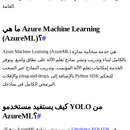
العامة.
ما هي Azure Machine Learning
#
(AzureML)؟
Azure Machine Learning (AzureML) هي خدمة سحابية مدارة
بالكامل لبناء وتدريب ونشر نماذج تعلم الآلة على نطاق واسع. وتوفر
الخدمة إمكانيات تعلم الآلة المؤتمت، وتدريب النماذج عبر السحب
والإفلات (drag-and-drop)، بالإضافة إلى Python SDK للتحكم
البرمجي الكامل في نماذجك.
كيف يستفيد مستخدمو YOLO من
#
AzureML؟
في
Ultralytics YOLO26
يتيح لك AzureML تدريب ونشر نماذج