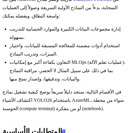
السحابة، بدءاً من النماذج الأولية السريعة وصولاً إلى العمليات
واسعة النطاق. وبفضله يمكنك:
إدارة مجموعات البيانات الكبيرة والموارد الحسابية للتدريب
بسهولة.
استخدام أدوات مضمنة للمعالجة المسبقة للبيانات، واختيار
الميزات، وتدريب النماذج.
التعاون بكفاءة أكبر مع إمكانيات MLOps (عمليات تعلم الآلة)،
بما في ذلك على سبيل المثال لا الحصر، مراقبة النماذج
والبيانات، وتدقيقها، وإصدار نسخ منها.
في الأقسام التالية، ستجد دليلاً سريعاً يوضح كيفية تشغيل نماذج
اكتشاف الأشياء YOLO26 باستخدام AzureML، سواء من محطة
الحوسبة (compute terminal) أو من مفكرة (notebook).
#
المتطلبات الأساسية