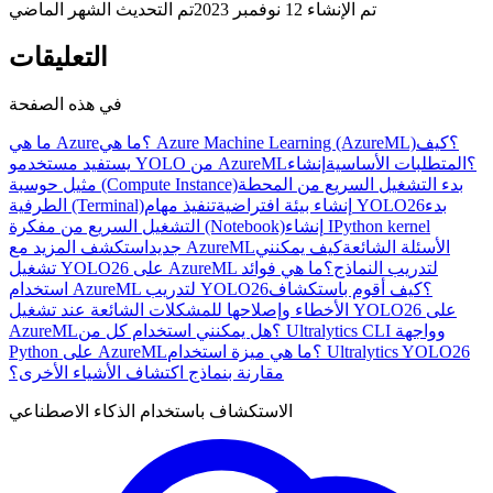
تم الإنشاء
12 نوفمبر 2023
تم التحديث
الشهر الماضي
التعليقات
في هذه الصفحة
ما هي Azure Machine Learning (AzureML)؟
كيف
ما هي Azure؟
يستفيد مستخدمو YOLO من AzureML؟
المتطلبات الأساسية
إنشاء
بدء التشغيل السريع من المحطة
مثيل حوسبة (Compute Instance)
بدء
تنفيذ مهام YOLO26
إنشاء بيئة افتراضية
الطرفية (Terminal)
إنشاء IPython kernel
التشغيل السريع من مفكرة (Notebook)
الأسئلة الشائعة
كيف يمكنني
استكشف المزيد مع AzureML
جديد
تشغيل YOLO26 على AzureML لتدريب النماذج؟
ما هي فوائد
استخدام AzureML لتدريب YOLO26؟
كيف أقوم باستكشاف
الأخطاء وإصلاحها للمشكلات الشائعة عند تشغيل YOLO26 على
AzureML؟
هل يمكنني استخدام كل من Ultralytics CLI وواجهة
Python على AzureML؟
ما هي ميزة استخدام Ultralytics YOLO26
مقارنة بنماذج اكتشاف الأشياء الأخرى؟
الاستكشاف باستخدام الذكاء الاصطناعي