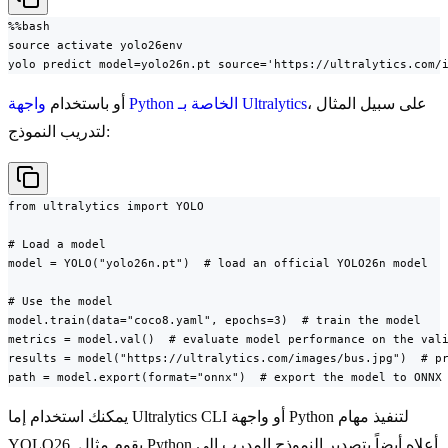
%%bash

source activate yolo26env

yolo predict model=yolo26n.pt source='https://ultralytics.com/
، على سبيل المثال
واجهة Python الخاصة بـ Ultralytics
أو باستخدام
لتدريب النموذج:
from ultralytics import YOLO

# Load a model

model = YOLO("yolo26n.pt")  # load an official YOLO26n model

# Use the model

model.train(data="coco8.yaml", epochs=3)  # train the model

metrics = model.val()  # evaluate model performance on the vali
results = model("https://ultralytics.com/images/bus.jpg")  # pr
path = model.export(format="onnx")  # export the model to ONNX
يمكنك استخدام إما Ultralytics CLI أو واجهة Python لتنفيذ مهام
YOLO26. يقوم مثال Python أعلاه أيضاً بتصدير النموذج المدرب إلى