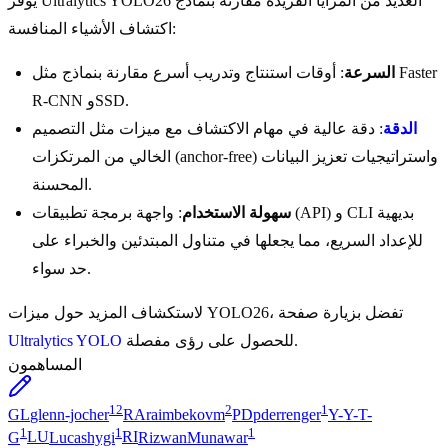
يوفر Ultralytics YOLO26 العديد من المزايا الفريدة مقارنة بنماذج
اكتشاف الأشياء المنافسة:
السرعة
: أوقات استنتاج وتدريب أسرع مقارنة بنماذج مثل Faster
R-CNN وSSD.
الدقة
: دقة عالية في مهام الاكتشاف مع ميزات مثل التصميم
الخالي من المرتكزات (anchor-free) واستراتيجيات تعزيز البيانات
المحسنة.
سهولة الاستخدام
: واجهة برمجة تطبيقات (API) و CLI بديهية
للإعداد السريع، مما يجعلها في متناول المبتدئين والخبراء على
حد سواء.
لاستكشاف المزيد حول ميزات YOLO26، تفضل بزيارة صفحة
للحصول على رؤى مفصلة.
Ultralytics YOLO
المساهمون
12
2
1
GL
glenn-jocher
RA
raimbekovm
PD
pderrenger
Y-
Y-T-
1
1
1
G
LU
Lucashygi
RI
RizwanMunawar