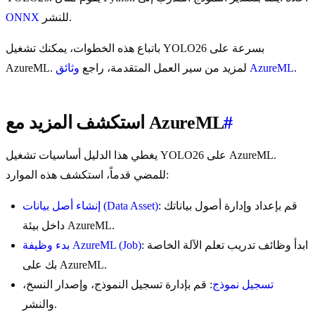
للنشر.
ONNX
باتباع هذه الخطوات، يمكنك تشغيل YOLO26 بسرعة على
.
وثائق AzureML
AzureML. لمزيد من سير العمل المتقدمة، راجع
#
استكشف المزيد مع AzureML
يغطي هذا الدليل أساسيات تشغيل YOLO26 على AzureML.
للمضي قدماً، استكشف هذه الموارد:
: قم بإعداد وإدارة أصول بياناتك
إنشاء أصل بيانات (Data Asset)
داخل بيئة AzureML.
: ابدأ وظائف تدريب تعلم الآلة الخاصة
بدء وظيفة AzureML (Job)
بك على AzureML.
تسجيل نموذج
: قم بإدارة تسجيل النموذج، وإصدار النسخ،
والنشر.