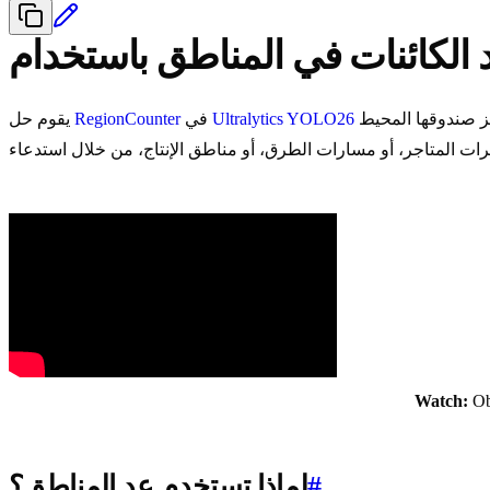
بتتبع الكائنات عبر إطارات الفيديو، ويقوم في كل إطار بعد الكائنات التي يقع مركز صندوقها المحيط (bbox) داخل كل منطقة تحددها. يتم رسم كل منطقة على
Ultralytics YOLO26
في
RegionCounter
يقوم حل
Watch:
Obj
#
لماذا تستخدم عد المناطق؟