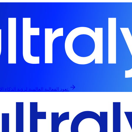
تعود الفعالية العالمية لرؤية الذكاء الاصطناعي في 13 سبتمبر، حضورياً وعبر الإنترنت.