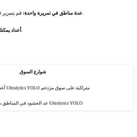
قم بتمرير قاموس من المضلعات المسماة وسيحصل كل نطاق على عد مستقل مرسوم على الإطار، بحيث يغطي بث فيديو واحد كل منطقة تهتم بها.
عدة مناطق في تمريرة واحدة:
يُرجع كل إطار معالج كائن نتائج يحتوي على قاموس لأعداد المناطق، جاهز للوحات المعلومات، أو التنبيهات، أو التسجيل.
أعداد يمكنك
شوارع السوق
عد الحشود في المناطق باستخدام Ultralytics YOLO