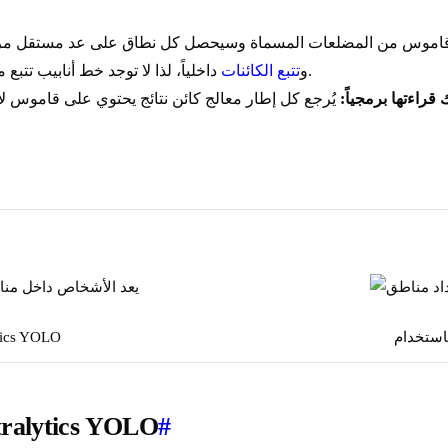
داخلياً، لذا لا توجد خط أنابيب تتبع منفصل يجب ربطه.
يقوم الحل بتشغيل كشف YOLO26 و
تتبع الكائنات
 قراءتها برمجياً:
عد الأشخاص في المناطق باست
#
كيفية عد الكائنات في المناطق باستخدام s YOLO