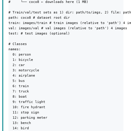
#     └── coco8 ← downloads here (1 MB)

# Train/val/test sets as 1) dir: path/to/imgs, 2) file: path
path: coco8 # dataset root dir

train: images/train # train images (relative to 'path') 4 im
val: images/val # val images (relative to 'path') 4 images

test: # test images (optional)

# Classes

names:

  0: person

  1: bicycle

  2: car

  3: motorcycle

  4: airplane

  5: bus

  6: train

  7: truck

  8: boat

  9: traffic light

  10: fire hydrant

  11: stop sign

  12: parking meter

  13: bench

  14: bird
