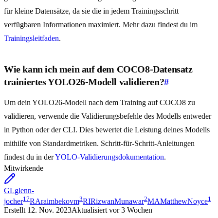
für kleine Datensätze, da sie die in jedem Trainingsschritt
verfügbaren Informationen maximiert. Mehr dazu findest du im
Trainingsleitfaden
.
Wie kann ich mein auf dem COCO8-Datensatz
trainiertes YOLO26-Modell validieren?
#
Um dein YOLO26-Modell nach dem Training auf COCO8 zu
validieren, verwende die Validierungsbefehle des Modells entweder
in Python oder der CLI. Dies bewertet die Leistung deines Modells
mithilfe von Standardmetriken. Schritt-für-Schritt-Anleitungen
findest du in der
YOLO-Validierungsdokumentation
.
Mitwirkende
GL
glenn-
17
3
2
1
jocher
RA
raimbekovm
RI
RizwanMunawar
MA
MatthewNoyce
Erstellt
12. Nov. 2023
Aktualisiert
vor 3 Wochen