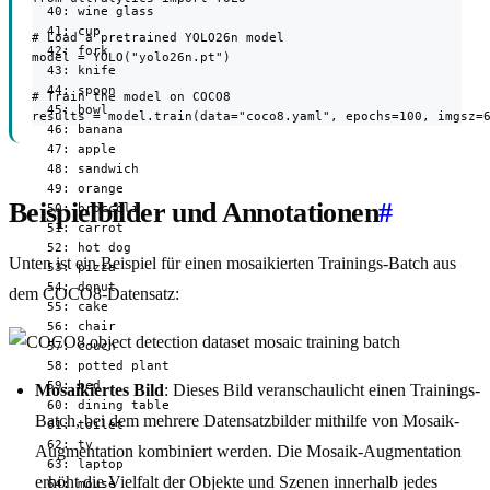
  40: wine glass

  41: cup

# Load a pretrained YOLO26n model

  42: fork

model = YOLO("yolo26n.pt")

  43: knife

  44: spoon

# Train the model on COCO8

  45: bowl

results = model.train(data="coco8.yaml", epochs=100, imgsz=
  46: banana

  47: apple

  48: sandwich

  49: orange

Beispielbilder und Annotationen
#
  50: broccoli

  51: carrot

  52: hot dog

Unten ist ein Beispiel für einen mosaikierten Trainings-Batch aus
  53: pizza

  54: donut

dem COCO8-Datensatz:
  55: cake

  56: chair

  57: couch

  58: potted plant

  59: bed

Mosaikiertes Bild
: Dieses Bild veranschaulicht einen Trainings-
  60: dining table

Batch, bei dem mehrere Datensatzbilder mithilfe von Mosaik-
  61: toilet

  62: tv

Augmentation kombiniert werden. Die Mosaik-Augmentation
  63: laptop

erhöht die Vielfalt der Objekte und Szenen innerhalb jedes
  64: mouse
