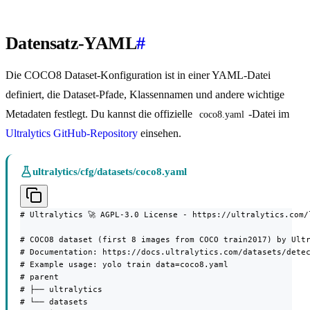
Datensatz-YAML
#
Die COCO8 Dataset-Konfiguration ist in einer YAML-Datei
definiert, die Dataset-Pfade, Klassennamen und andere wichtige
Metadaten festlegt. Du kannst die offizielle
-Datei im
coco8.yaml
Ultralytics GitHub-Repository
einsehen.
ultralytics/cfg/datasets/coco8.yaml
# Ultralytics 🚀 AGPL-3.0 License - https://ultralytics.com/l
# COCO8 dataset (first 8 images from COCO train2017) by Ultr
# Documentation: https://docs.ultralytics.com/datasets/detec
# Example usage: yolo train data=coco8.yaml

# parent

# ├── ultralytics

# └── datasets
