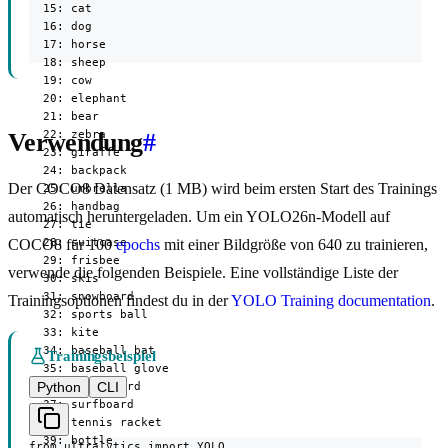
  15: cat

  16: dog

  17: horse

  18: sheep

  19: cow

  20: elephant

  21: bear

  22: zebra

Verwendung
#
  23: giraffe

  24: backpack

Der COCO8 Datensatz (1 MB) wird beim ersten Start des Trainings
  25: umbrella

  26: handbag

automatisch heruntergeladen. Um ein YOLO26n-Modell auf
  27: tie

  28: suitcase

COCO8 für 100
epochs
mit einer Bildgröße von 640 zu trainieren,
  29: frisbee

verwende die folgenden Beispiele. Eine vollständige Liste der
  30: skis

  31: snowboard

Trainingsoptionen findest du in der
YOLO Training documentation
.
  32: sports ball

  33: kite

  34: baseball bat

Trainingsbeispiel
  35: baseball glove

Python
CLI
  36: skateboard

  37: surfboard

  38: tennis racket

  39: bottle

from ultralytics import YOLO
