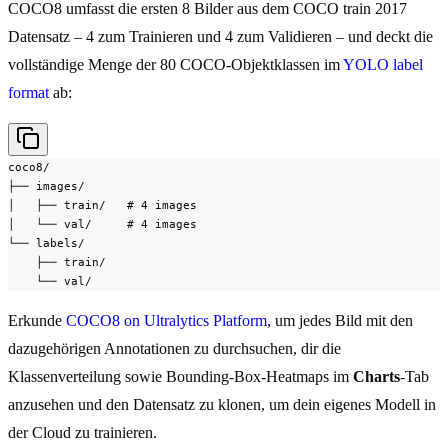
COCO8 umfasst die ersten 8 Bilder aus dem COCO train 2017
Datensatz – 4 zum Trainieren und 4 zum Validieren – und deckt die
vollständige Menge der 80 COCO-Objektklassen im
YOLO label
format
ab:
coco8/

├── images/

│   ├── train/   # 4 images

│   └── val/     # 4 images

└── labels/

    ├── train/

    └── val/
Erkunde
COCO8 on Ultralytics Platform
, um jedes Bild mit den
dazugehörigen Annotationen zu durchsuchen, dir die
Klassenverteilung sowie Bounding-Box-Heatmaps im
Charts
-Tab
anzusehen und den Datensatz zu klonen, um dein eigenes Modell in
der Cloud zu trainieren.