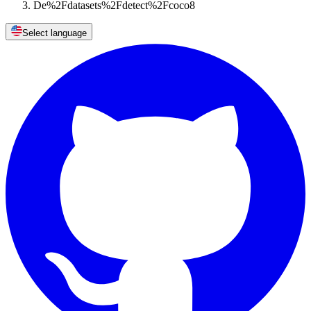
De%2Fdatasets%2Fdetect%2Fcoco8
Select language