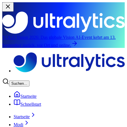
YOLO Vision 2026:
Das globale Vision AI-Event kehrt am 13.
September zurück, vor Ort und online.
Zum Hauptinhalten springen
Suchen...
Startseite
Schnellstart
Startseite
Modi