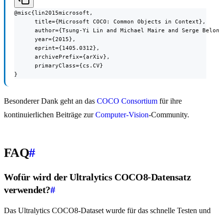
@misc{lin2015microsoft,

      title={Microsoft COCO: Common Objects in Context},

      author={Tsung-Yi Lin and Michael Maire and Serge Belon
      year={2015},

      eprint={1405.0312},

      archivePrefix={arXiv},

      primaryClass={cs.CV}

}
Besonderer Dank geht an das
COCO Consortium
für ihre
kontinuierlichen Beiträge zur
Computer-Vision
-Community.
FAQ
#
Wofür wird der Ultralytics COCO8-Datensatz
verwendet?
#
Das Ultralytics COCO8-Dataset wurde für das schnelle Testen und