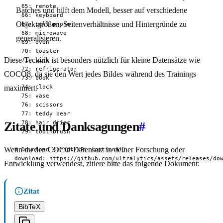
  65: remote

Batches und hilft dem Modell, besser auf verschiedene
  66: keyboard

Objektgrößen, Seitenverhältnisse und Hintergründe zu
  67: cell phone

  68: microwave

generalisieren.
  69: oven

  70: toaster

Diese Technik ist besonders nützlich für kleine Datensätze wie
  71: sink

  72: refrigerator

COCO8, da sie den Wert jedes Bildes während des Trainings
  73: book

  74: clock

maximiert.
  75: vase

  76: scissors

  77: teddy bear

  78: hair drier

Zitate und Danksagungen
#
  79: toothbrush

Wenn du den COCO-Datensatz in deiner Forschung oder
# Download script/URL (optional)

download: https://github.com/ultralytics/assets/releases/do
Entwicklung verwendest, zitiere bitte das folgende Dokument:
Zitat
BibTeX