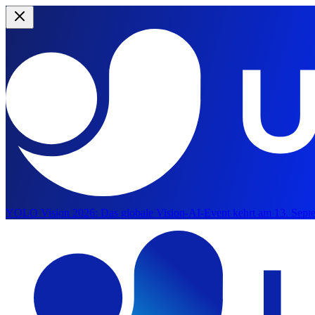
YOLO Vision 2026:
Das globale Vision-AI-Event kehrt am 13. Septe
Zum Hauptinhalt springen