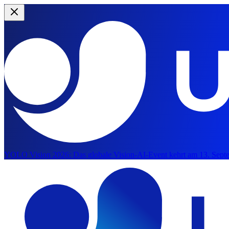
YOLO Vision 2026:
Das globale Vision-AI-Event kehrt am 13. Septe
Zum Hauptinhalt springen