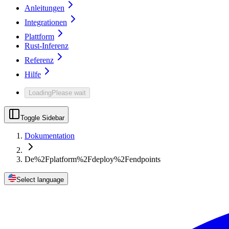
Anleitungen
Integrationen
Plattform
Rust-Inferenz
Referenz
Hilfe
Loading
Please wait
Toggle Sidebar
Dokumentation
De%2Fplatform%2Fdeploy%2Fendpoints
Select language