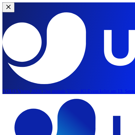
YOLO Vision 2026:
Das globale Vision-KI-Event kehrt am 13. Septe
Zum Hauptinhalte springen