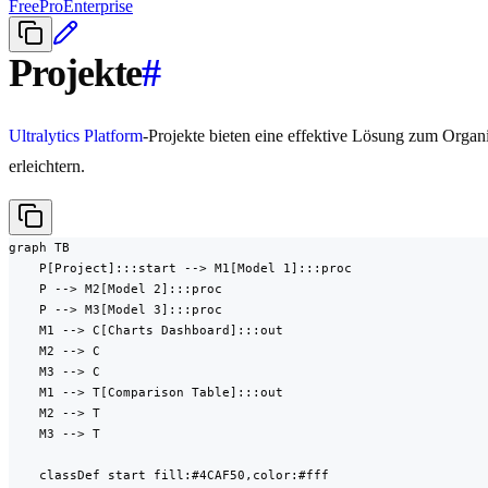
Free
Pro
Enterprise
Projekte
#
Ultralytics Platform
-Projekte bieten eine effektive Lösung zum Orga
erleichtern.
graph TB

    P[Project]:::start --> M1[Model 1]:::proc

    P --> M2[Model 2]:::proc

    P --> M3[Model 3]:::proc

    M1 --> C[Charts Dashboard]:::out

    M2 --> C

    M3 --> C

    M1 --> T[Comparison Table]:::out

    M2 --> T

    M3 --> T

    classDef start fill:#4CAF50,color:#fff
