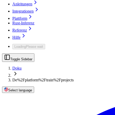
Anleitungen
Integrationen
Plattform
Rust-Inferenz
Referenz
Hilfe
Loading
Please wait
Toggle Sidebar
Doku
De%2Fplatform%2Ftrain%2Fprojects
Select language