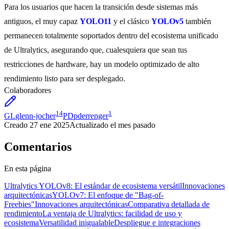
Para los usuarios que hacen la transición desde sistemas más
antiguos, el muy capaz
YOLO11
y el clásico
YOLOv5
también
permanecen totalmente soportados dentro del ecosistema unificado
de Ultralytics, asegurando que, cualesquiera que sean tus
restricciones de hardware, hay un modelo optimizado de alto
rendimiento listo para ser desplegado.
Colaboradores
14
1
GL
glenn-jocher
PD
pderrenger
Creado
27 ene 2025
Actualizado
el mes pasado
Comentarios
En esta página
Ultralytics YOLOv8: El estándar de ecosistema versátil
Innovaciones
arquitectónicas
YOLOv7: El enfoque de "Bag-of-
Freebies"
Innovaciones arquitectónicas
Comparativa detallada de
rendimiento
La ventaja de Ultralytics: facilidad de uso y
ecosistema
Versatilidad inigualable
Despliegue e integraciones