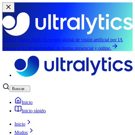
YOLO Vision 2026:
El evento global de visión artificial por IA
regresa el 13 de septiembre, de forma presencial y online.
Saltar al contenido principal
Buscar...
Inicio
Inicio rápido
Inicio
Modos