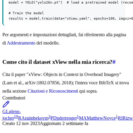
model = YOLO("yolo26n.pt")  # load a pretrained model (recom
# Train the model

results = model.train(data="xView.yaml", epochs=100, imgsz=
Per argomenti e impostazioni dettagliati, fai riferimento alla pagina
di
Addestramento
del modello.
Come cito il dataset xView nella mia ricerca?
#
Cita il paper "xView: Objects in Context in Overhead Imagery"
(Lam et al., arXiv:1802.07856, 2018); l'intera voce BibTeX si trova
nella sezione
Citazioni e Riconoscimenti
qui sopra.
Contributori
GL
glenn-
19
3
1
1
jocher
RA
raimbekovm
PD
pderrenger
MA
MatthewNoyce
RI
Rizw
Creato
12 nov 2023
Aggiornato
2 settimane fa