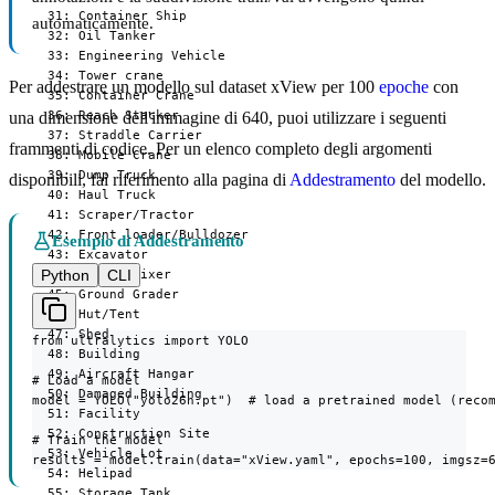
  31: Container Ship

automaticamente.
  32: Oil Tanker

  33: Engineering Vehicle

  34: Tower crane

Per addestrare un modello sul dataset xView per 100
epoche
con
  35: Container Crane

  36: Reach Stacker

una dimensione dell'immagine di 640, puoi utilizzare i seguenti
  37: Straddle Carrier

frammenti di codice. Per un elenco completo degli argomenti
  38: Mobile Crane

  39: Dump Truck

disponibili, fai riferimento alla pagina di
Addestramento
del modello.
  40: Haul Truck

  41: Scraper/Tractor

  42: Front loader/Bulldozer

Esempio di Addestramento
  43: Excavator

Python
CLI
  44: Cement Mixer

  45: Ground Grader

  46: Hut/Tent

  47: Shed

from ultralytics import YOLO

  48: Building

  49: Aircraft Hangar

# Load a model

  50: Damaged Building

model = YOLO("yolo26n.pt")  # load a pretrained model (recom
  51: Facility

  52: Construction Site

# Train the model

  53: Vehicle Lot

results = model.train(data="xView.yaml", epochs=100, imgsz=
  54: Helipad

  55: Storage Tank
