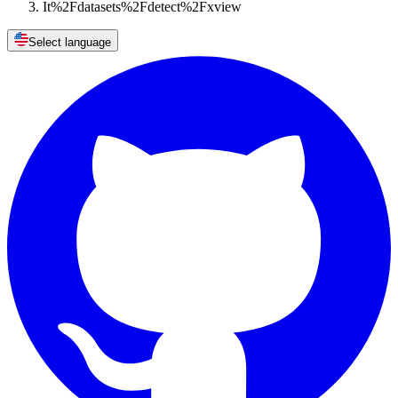
It%2Fdatasets%2Fdetect%2Fxview
Select language