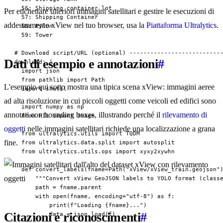
  56: Shipping container lot

Per etichettare ulteriori immagini satellitari e gestire le esecuzioni di
  57: Shipping Container

addestramento xView nel tuo browser, usa la
Piattaforma Ultralytics
.
  58: Pylon

  59: Tower

# Download script/URL (optional) ---------------------------
Dati di esempio e annotazioni
#
download: |

  import json

  from pathlib import Path

L'esempio qui sotto mostra una tipica scena xView: immagini aeree
  import shutil

ad alta risoluzione in cui piccoli oggetti come veicoli ed edifici sono
  import numpy as np

annotati con bounding boxes, illustrando perché il
rilevamento di
  from PIL import Image

oggetti
nelle immagini satellitari richiede una localizzazione a grana
  from ultralytics.utils import TQDM

fine.
  from ultralytics.data.split import autosplit

  from ultralytics.utils.ops import xyxy2xywhn

  def convert_labels(fname=Path("xView/xView_train.geojson")
      """Convert xView GeoJSON labels to YOLO format (classe
      path = fname.parent

      with open(fname, encoding="utf-8") as f:

          print(f"Loading {fname}...")

Citazioni e riconoscimenti
#
          data = json.load(f)
