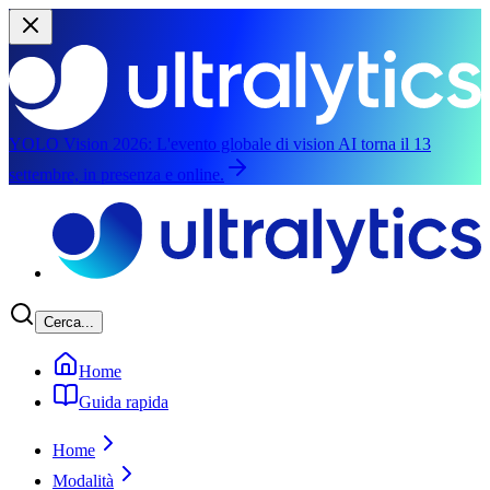
YOLO Vision 2026:
L'evento globale di vision AI torna il 13
settembre, in presenza e online.
Vai al contenuto principale
Cerca...
Home
Guida rapida
Home
Modalità