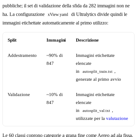
pubbliche; il set di validazione della sfida da 282 immagini non ne
ha. La configurazione
di Ultralytics divide quindi le
xView.yaml
immagini etichettate automaticamente al primo utilizzo:
Split
Immagini
Descrizione
Addestramento
~90% di
Immagini etichettate
847
elencate
in
,
autosplit_train.txt
generate al primo avvio
Validazione
~10% di
Immagini etichettate
847
elencate
in
,
autosplit_val.txt
utilizzate per la
valutazione
Le 60 classi coprono categorie a grana fine come Aereo ad ala fissa,