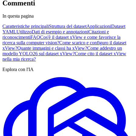
Commenti
In questa pagina
Caratteristiche principali
Struttura del dataset
Applicazioni
Dataset
YAML
Utilizzo
Dati di esempio e annotazioni
Citazioni e
riconoscimenti
FAQ
Cos'è il dataset xView e come favorisce la
ricerca sulla computer vision?
Come scarico e configuro il dataset
xView?
Quante immagini e classi ha xView?
Come addestro un
modello YOLO26 sul dataset xView?
Come cito il dataset xView
nella mia ricerca?
Esplora con l'IA