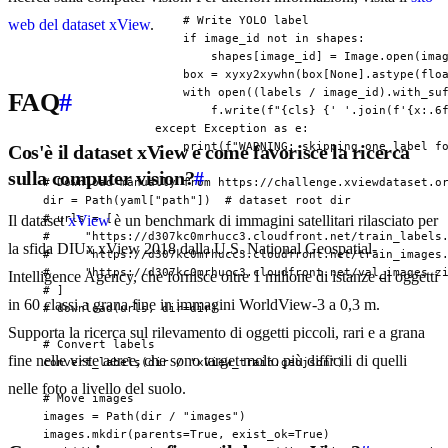
                      # Write YOLO label

web del dataset xView
.
                      if image_id not in shapes:

                          shapes[image_id] = Image.open(imag
                      box = xyxy2xywhn(box[None].astype(floa
                      with open((labels / image_id).with_suf
FAQ
#
                          f.write(f"{cls} {' '.join(f'{x:.6f
                  except Exception as e:

                      print(f"WARNING: skipping one label fo
Cos'è il dataset xView e come favorisce la ricerca
sulla computer vision?
#
  # Download manually from https://challenge.xviewdataset.or
  dir = Path(yaml["path"])  # dataset root dir

  # urls = [

Il dataset
xView
è un benchmark di immagini satellitari rilasciato per
  #     "https://d307kc0mrhucc3.cloudfront.net/train_labels.
la sfida DIUx xView 2018 dalla U.S. National Geospatial-
  #     "https://d307kc0mrhucc3.cloudfront.net/train_images.
  #     "https://d307kc0mrhucc3.cloudfront.net/val_images.zi
Intelligence Agency, che fornisce oltre 1 milione di istanze di oggetti
  # ]

in 60 classi a grana fine in immagini WorldView-3 a 0,3 m.
  # download(urls, dir=dir)

Supporta la ricerca sul rilevamento di oggetti piccoli, rari e a grana
  # Convert labels

fine nelle viste aeree, che sono target molto più difficili di quelli
  convert_labels(dir / "xView_train.geojson")

nelle foto a livello del suolo.
  # Move images

  images = Path(dir / "images")

  images.mkdir(parents=True, exist_ok=True)
