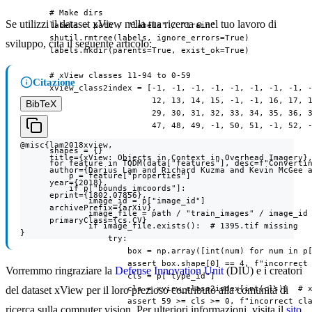
      # Make dirs

Se utilizzi il dataset xView nella tua ricerca o nel tuo lavoro di
      labels = path / "labels" / "train"

      shutil.rmtree(labels, ignore_errors=True)

sviluppo, cita il seguente articolo:
      labels.mkdir(parents=True, exist_ok=True)

      # xView classes 11-94 to 0-59

Citazione
      xview_class2index = [-1, -1, -1, -1, -1, -1, -1, -1, -
                           12, 13, 14, 15, -1, -1, 16, 17, 1
BibTeX
                           29, 30, 31, 32, 33, 34, 35, 36, 3
                           47, 48, 49, -1, 50, 51, -1, 52, -
@misc{lam2018xview,

      shapes = {}

      title={xView: Objects in Context in Overhead Imagery},
      for feature in TQDM(data["features"], desc=f"Convertin
      author={Darius Lam and Richard Kuzma and Kevin McGee a
          p = feature["properties"]

      year={2018},

          if p["bounds_imcoords"]:

      eprint={1802.07856},

              image_id = p["image_id"]

      archivePrefix={arXiv},

              image_file = path / "train_images" / image_id

      primaryClass={cs.CV}

              if image_file.exists():  # 1395.tif missing

}
                  try:

                      box = np.array([int(num) for num in p[
                      assert box.shape[0] == 4, f"incorrect 
Vorremmo ringraziare la
Defense Innovation Unit
(DIU) e i creatori
                      cls = p["type_id"]

                      cls = xview_class2index[int(cls)]  # x
del dataset xView per il loro prezioso contributo alla comunità di
                      assert 59 >= cls >= 0, f"incorrect cla
ricerca sulla computer vision. Per ulteriori informazioni, visita il
sito