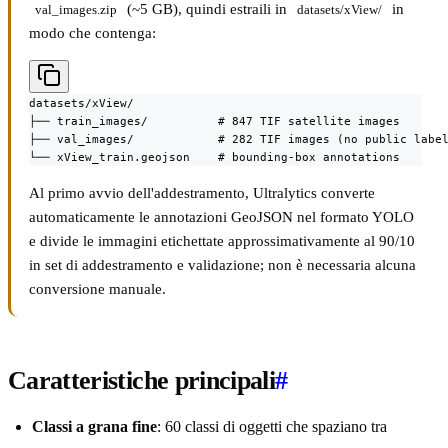
(~5 GB), quindi estraili in
in
val_images.zip
datasets/xView/
modo che contenga:
datasets/xView/

├── train_images/          # 847 TIF satellite images

├── val_images/            # 282 TIF images (no public label
└── xView_train.geojson    # bounding-box annotations
Al primo avvio dell'addestramento, Ultralytics converte
automaticamente le annotazioni GeoJSON nel formato YOLO
e divide le immagini etichettate approssimativamente al 90/10
in set di addestramento e validazione; non è necessaria alcuna
conversione manuale.
Caratteristiche principali
#
Classi a grana fine
: 60 classi di oggetti che spaziano tra