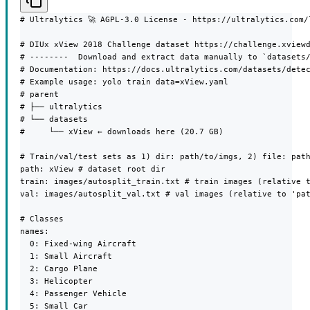
# Ultralytics 🚀 AGPL-3.0 License - https://ultralytics.com/l
# DIUx xView 2018 Challenge dataset https://challenge.xviewd
# --------  Download and extract data manually to `datasets/
# Documentation: https://docs.ultralytics.com/datasets/detec
# Example usage: yolo train data=xView.yaml

# parent

# ├── ultralytics

# └── datasets

#     └── xView ← downloads here (20.7 GB)

# Train/val/test sets as 1) dir: path/to/imgs, 2) file: path
path: xView # dataset root dir

train: images/autosplit_train.txt # train images (relative t
val: images/autosplit_val.txt # val images (relative to 'pat
# Classes

names:

  0: Fixed-wing Aircraft

  1: Small Aircraft

  2: Cargo Plane

  3: Helicopter

  4: Passenger Vehicle

  5: Small Car
