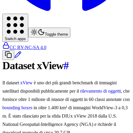
Toggle theme
Switch apps
CC BY-NC-SA 4.0
Dataset xView
#
Il dataset
xView
è uno dei più grandi benchmark di immagini
satellitari disponibili pubblicamente per il
rilevamento di oggetti
, che
fornisce oltre 1 milione di istanze di oggetti in 60 classi annotate con
bounding boxes
in oltre 1.400 km² di immagini WorldView-3 a 0,3
m. È stato rilasciato per la sfida DIUx xView 2018 dalla U.S.
National Geospatial-Intelligence Agency (NGA) e richiede il
download manuale di circa 20,7 GB.