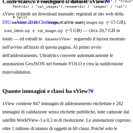
Come scarico e configuro il dataset xView?
#
  Path(dir / "train_images").rename(dir / "images" / "train"
  Path(dir / "val_images").rename(dir / "images" / "val")

xView richiede un download manuale: registrati al sito web della
  # Split

DIUx xView 2018 Challenge
, scarica
(~15 GB),
train_images.zip
  autosplit(dir / "images" / "train")
e
(~5 GB) — circa 20,7 GB in
train_labels.zip
val_images.zip
totale — ed estraili in
seguendo il layout mostrato
datasets/xView/
nell'avviso all'inizio di questa pagina. Al primo avvio
dell'addestramento, Ultralytics converte automaticamente le
annotazioni GeoJSON nel formato YOLO e crea la suddivisione
train/validation.
Quante immagini e classi ha xView?
#
xView contiene 847 immagini di addestramento etichettate e 282
immagini di validazione senza etichette pubbliche, tutte catturate dai
satelliti WorldView-3 a 0,3 m di risoluzione. Le annotazioni coprono
oltre 1 milione di istanze di oggetti in 60 classi. Poiché solo le