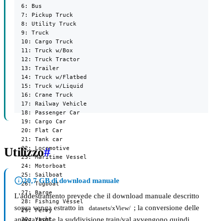
  6: Bus

  7: Pickup Truck

  8: Utility Truck

  9: Truck

  10: Cargo Truck

  11: Truck w/Box

  12: Truck Tractor

  13: Trailer

  14: Truck w/Flatbed

  15: Truck w/Liquid

  16: Crane Truck

  17: Railway Vehicle

  18: Passenger Car

  19: Cargo Car

  20: Flat Car

  21: Tank car

  22: Locomotive

Utilizzo
#
  23: Maritime Vessel

  24: Motorboat

  25: Sailboat

20,7 GB di download manuale
  26: Tugboat

  27: Barge

L'addestramento prevede che il download manuale descritto
  28: Fishing Vessel

sopra venga estratto in
; la conversione delle
datasets/xView/
  29: Ferry

annotazioni e la suddivisione train/val avvengono quindi
  30: Yacht
