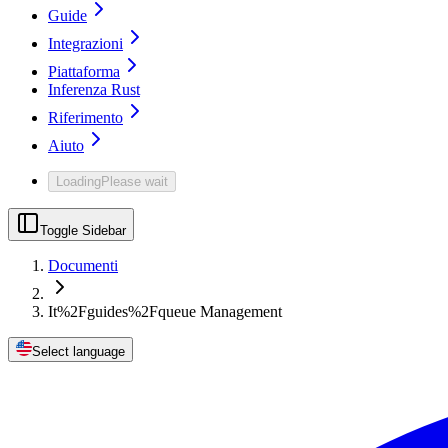
Guide
Integrazioni
Piattaforma
Inferenza Rust
Riferimento
Aiuto
Loading
Please wait
Toggle Sidebar
Documenti
It%2Fguides%2Fqueue Management
Select language