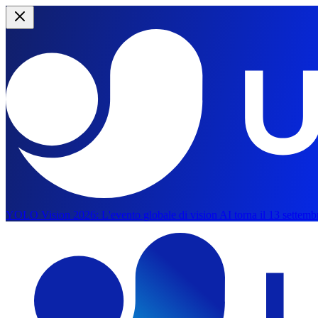
YOLO Vision 2026:
L'evento globale di vision AI torna il 13 settemb
Salta al contenuto principale