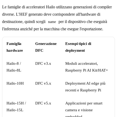
Le famiglie di acceleratori Hailo utilizzano generazioni di compiler
diverse. L'HEF generato deve corrispondere all'hardware di
destinazione, quindi scegli
per il dispositivo che eseguirà
name
l'inferenza anziché per la macchina che esegue l'esportazione.
Famiglia
Generazione
Esempi tipici di
hardware
DFC
deployment
Hailo-8 /
DFC v3.x
Moduli acceleratori,
Hailo-8L
Raspberry Pi AI Kit/HAT+
Hailo-10H
DFC v5.x
Deployment AI edge più
recenti e Raspberry Pi
Hailo-15H /
DFC v5.x
Applicazioni per smart
Hailo-15L
camera e visione
embedded