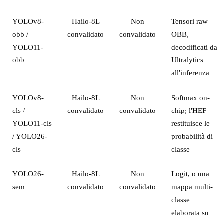
YOLOv8-
Hailo-8L
Non
Tensori raw
obb /
convalidato
convalidato
OBB,
YOLO11-
decodificati da
obb
Ultralytics
all'inferenza
YOLOv8-
Hailo-8L
Non
Softmax on-
cls /
convalidato
convalidato
chip; l'HEF
YOLO11-cls
restituisce le
/ YOLO26-
probabilità di
cls
classe
YOLO26-
Hailo-8L
Non
Logit, o una
sem
convalidato
convalidato
mappa multi-
classe
elaborata su