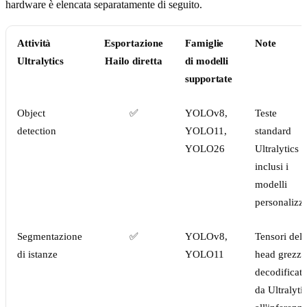
hardware è elencata separatamente di seguito.
Attività
Esportazione
Famiglie
Note
Ultralytics
Hailo diretta
di modelli
supportate
Object
✅
YOLOv8,
Teste
detection
YOLO11,
standard
YOLO26
Ultralytics
inclusi i
modelli
personalizza
Segmentazione
✅
YOLOv8,
Tensori dell
di istanze
YOLO11
head grezzi
decodificati
da Ultralyti