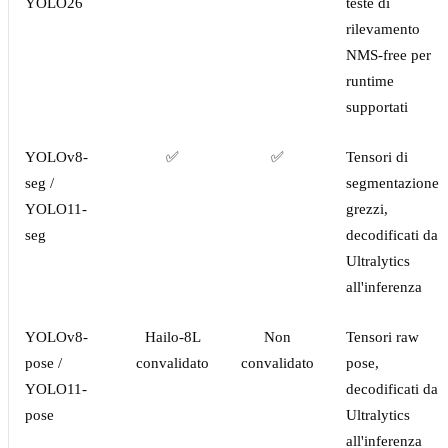
YOLO26
teste di
rilevamento
NMS-free per
runtime
supportati
YOLOv8-
✅
✅
Tensori di
seg /
segmentazione
YOLO11-
grezzi,
seg
decodificati da
Ultralytics
all'inferenza
YOLOv8-
Hailo-8L
Non
Tensori raw
pose /
convalidato
convalidato
pose,
YOLO11-
decodificati da
pose
Ultralytics
all'inferenza