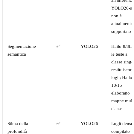
all'inferenza
YOLO26-se
non è
attualmente
supportato
Segmentazione
✅
YOLO26
Hailo-8/8L 
semantica
le teste a
classe singo
restituiscon
logit; Hailo-
10/15
elaborano
mappe mult
classe
Stima della
✅
YOLO26
Logit denso
profondità
compilato