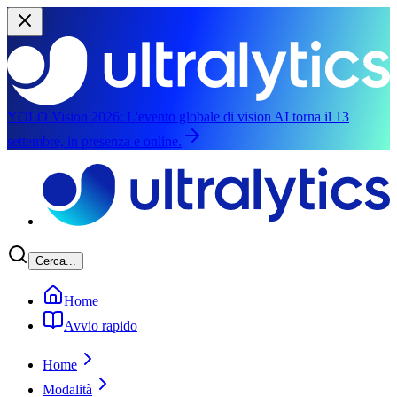
YOLO Vision 2026:
L'evento globale di vision AI torna il 13
settembre, in presenza e online.
Passa al contenuto principale
Cerca...
Home
Avvio rapido
Home
Modalità