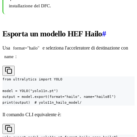
installazione del DFC.
Esporta un modello HEF Hailo
#
Usa
e seleziona l'acceleratore di destinazione con
format="hailo"
:
name
from ultralytics import YOLO

model = YOLO("yolo11n.pt")

output = model.export(format="hailo", name="hailo8l")

print(output)  # yolo11n_hailo_model/
Il comando CLI equivalente è: