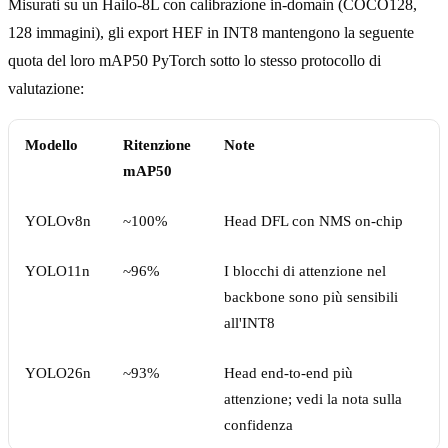
Misurati su un Hailo-8L con calibrazione in-domain (COCO128,
128 immagini), gli export HEF in INT8 mantengono la seguente
quota del loro mAP50 PyTorch sotto lo stesso protocollo di
valutazione:
Modello
Ritenzione
Note
mAP50
YOLOv8n
~100%
Head DFL con NMS on-chip
YOLO11n
~96%
I blocchi di attenzione nel
backbone sono più sensibili
all'INT8
YOLO26n
~93%
Head end-to-end più
attenzione; vedi la nota sulla
confidenza