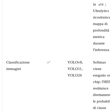
in
;
a16
Ultralytics
ricostruisce 
mappa di
profondità
metrica
durante
l'inferenza
Classificazione
✅
YOLOv8,
Softmax
immagini
YOLO11,
viene
YOLO26
eseguito on
chip; l'HEF
restituisce
direttament
le probabili
di classe