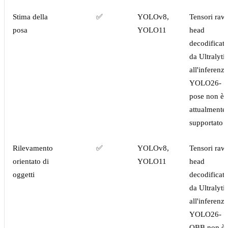
Stima della
✅
YOLOv8,
Tensori raw
posa
YOLO11
head
decodificati
da Ultralyti
all'inferenza
YOLO26-
pose non è
attualmente
supportato
Rilevamento
✅
YOLOv8,
Tensori raw
orientato di
YOLO11
head
oggetti
decodificati
da Ultralyti
all'inferenza
YOLO26-
OBB non è