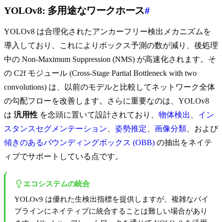
YOLOv8: 多用途なワークホース
#
YOLOv8 は合理化されたアンカーフリー検出メカニズムを
導入しており、これによりボックス予測の数が減り、後処理
中の Non-Maximum Suppression (NMS) が高速化されます。そ
の C2f モジュール (Cross-Stage Partial Bottleneck with two
convolutions) は、以前のモデルと比較してネットワーク全体
の勾配フローを改善します。さらに重要なのは、YOLOv8
は
汎用性
を念頭に置いて設計されており、
物体検出
、
イン
スタンスセグメンテーション
、
姿勢推定
、
画像分類
、および
傾きのあるバウンディングボックス (OBB)
の抽出をネイテ
ィブでサポートしている点です。
エコシステムの統合
YOLOv9 は優れた生検出指標を提供しますが、複雑なパイ
プラインにネイティブに統合することは難しい場合があり