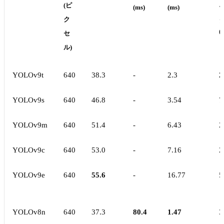
(ピ
(ms)
(ms)
ク
(
セ
ル)
YOLOv9t
640
38.3
-
2.3
2
YOLOv9s
640
46.8
-
3.54
7
YOLOv9m
640
51.4
-
6.43
2
YOLOv9c
640
53.0
-
7.16
2
YOLOv9e
640
55.6
-
16.77
5
YOLOv8n
640
37.3
80.4
1.47
3