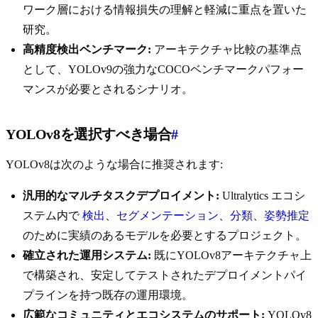
ワーク層における情報損失の理解と軽減に重点を置いた
研究。
高精度検出ベンチマーク:
アーキテクチャ比較の基準点
として、YOLOv9の強力なCOCOベンチマークパフォー
マンスが必要とされるシナリオ。
YOLOv8を選択すべき場合
#
YOLOv8は次のような場合に推奨されます:
汎用的なマルチタスクデプロイメント:
Ultralytics エコシ
ステム内で
検出
、
セグメンテーション
、
分類
、
姿勢推定
のために実績のあるモデルを必要とするプロジェクト。
確立された運用システム:
既にYOLOv8アーキテクチャ上
で構築され、安定してテストされたデプロイメントパイ
プラインを持つ既存の運用環境。
広範なコミュニティとエコシステムのサポート:
YOLOv8