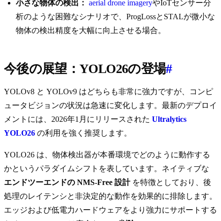
小さな物体の検出：
aerial drone imagery
やIoTセンサー分
析のような困難なシナリオで、ProgLossとSTALが微小な
物体の検出精度を大幅に向上させる場合。
今後の展望：YOLO26の登場
#
YOLOv8 と YOLOv9 はどちらも非常に強力ですが、コンピ
ュータビジョンの状況は急速に変化します。最新のデプロイ
メントには、2026年1月にリリースされた
Ultralytics
YOLO26
の利用を強く推奨します。
YOLO26 は、物体検出器が本番環境でどのように動作する
かというパラダイムシフトを表しています。ネイティブな
エンドツーエンドの NMS-Free 設計
を特徴としており、後
処理のレイテンシと非決定的な動作を効果的に排除します。
エッジおよび低電力ハードウェアをより強力にサポートする