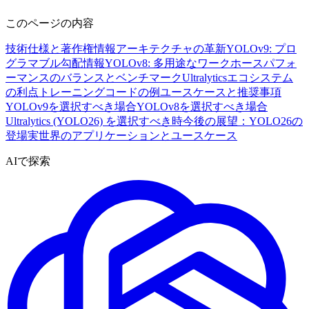
このページの内容
技術仕様と著作権情報
アーキテクチャの革新
YOLOv9: プロ
グラマブル勾配情報
YOLOv8: 多用途なワークホース
パフォ
ーマンスのバランスとベンチマーク
Ultralyticsエコシステム
の利点
トレーニングコードの例
ユースケースと推奨事項
YOLOv9を選択すべき場合
YOLOv8を選択すべき場合
Ultralytics (YOLO26) を選択すべき時
今後の展望：YOLO26の
登場
実世界のアプリケーションとユースケース
AIで探索