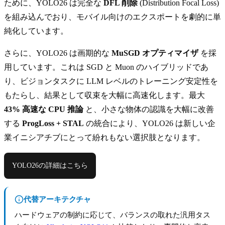
ために、YOLO26 は完全な
DFL 削除
(Distribution Focal Loss)
を組み込んでおり、モバイル向けのエクスポートを劇的に単
純化しています。
さらに、YOLO26 は画期的な
MuSGD オプティマイザ
を採
用しています。これは SGD と Muon のハイブリッドであ
り、ビジョンタスクに LLM レベルのトレーニング安定性を
もたらし、結果として収束を大幅に高速化します。最大
43% 高速な CPU 推論
と、小さな物体の認識を大幅に改善
する
ProgLoss + STAL
の統合により、YOLO26 は新しい企
業イニシアチブにとって紛れもない選択肢となります。
YOLO26の詳細はこちら
代替アーキテクチャ
ハードウェアの制約に応じて、バランスの取れた汎用タス