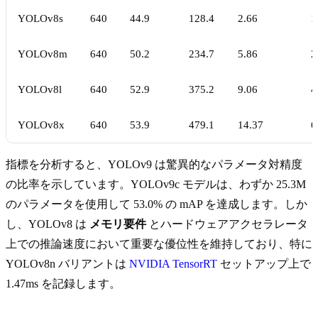
YOLOv8s
640
44.9
128.4
2.66
1
YOLOv8m
640
50.2
234.7
5.86
2
YOLOv8l
640
52.9
375.2
9.06
4
YOLOv8x
640
53.9
479.1
14.37
6
指標を分析すると、YOLOv9 は驚異的なパラメータ対精度
の比率を示しています。YOLOv9c モデルは、わずか 25.3M
のパラメータを使用して 53.0% の mAP を達成します。しか
し、YOLOv8 は
メモリ要件
とハードウェアアクセラレータ
上での推論速度において重要な優位性を維持しており、特に
YOLOv8n バリアントは
NVIDIA TensorRT
セットアップ上で
1.47ms を記録します。