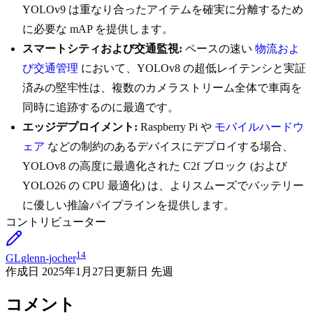
YOLOv9 は重なり合ったアイテムを確実に分離するため
に必要な mAP を提供します。
スマートシティおよび交通監視:
ペースの速い
物流およ
び交通管理
において、YOLOv8 の超低レイテンシと実証
済みの堅牢性は、複数のカメラストリーム全体で車両を
同時に追跡するのに最適です。
エッジデプロイメント:
Raspberry Pi や
モバイルハードウ
ェア
などの制約のあるデバイスにデプロイする場合、
YOLOv8 の高度に最適化された C2f ブロック (および
YOLO26 の CPU 最適化) は、よりスムーズでバッテリー
に優しい推論パイプラインを提供します。
コントリビューター
14
GL
glenn-jocher
作成日
2025年1月27日
更新日
先週
コメント