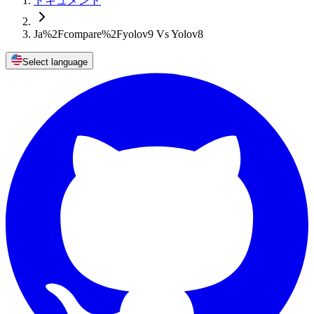
ドキュメント
Ja%2Fcompare%2Fyolov9 Vs Yolov8
Select language