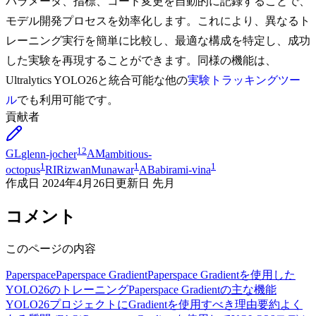
パラメータ、指標、コード変更を自動的に記録することで、
モデル開発プロセスを効率化します。これにより、異なるト
レーニング実行を簡単に比較し、最適な構成を特定し、成功
した実験を再現することができます。同様の機能は、
Ultralytics YOLO26と統合可能な他の
実験トラッキングツー
ル
でも利用可能です。
貢献者
12
GL
glenn-jocher
AM
ambitious-
1
1
1
octopus
RI
RizwanMunawar
AB
abirami-vina
作成日
2024年4月26日
更新日
先月
コメント
このページの内容
Paperspace
Paperspace Gradient
Paperspace Gradientを使用した
YOLO26のトレーニング
Paperspace Gradientの主な機能
YOLO26プロジェクトにGradientを使用すべき理由
要約
よく