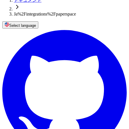
ドキュメント
Ja%2Fintegrations%2Fpaperspace
Select language