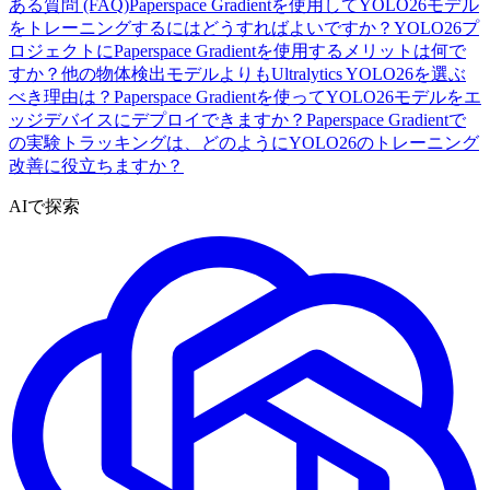
ある質問 (FAQ)
Paperspace Gradientを使用してYOLO26モデル
をトレーニングするにはどうすればよいですか？
YOLO26プ
ロジェクトにPaperspace Gradientを使用するメリットは何で
すか？
他の物体検出モデルよりもUltralytics YOLO26を選ぶ
べき理由は？
Paperspace Gradientを使ってYOLO26モデルをエ
ッジデバイスにデプロイできますか？
Paperspace Gradientで
の実験トラッキングは、どのようにYOLO26のトレーニング
改善に役立ちますか？
AIで探索