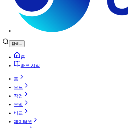
검색...
홈
빠른 시작
홈
모드
작업
모델
비교
데이터셋