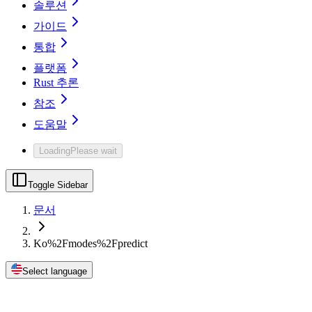
솔루션
가이드
통합
플랫폼
Rust 추론
참조
도움말
Loading
Please wait
Toggle Sidebar
문서
Ko%2Fmodes%2Fpredict
Select language