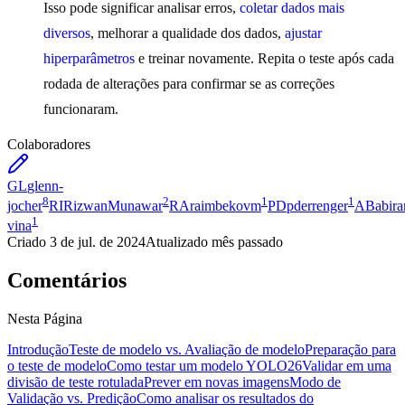
Isso pode significar analisar erros,
coletar dados mais
diversos
, melhorar a qualidade dos dados,
ajustar
hiperparâmetros
e treinar novamente. Repita o teste após cada
rodada de alterações para confirmar se as correções
funcionaram.
Colaboradores
GL
glenn-
8
2
1
1
jocher
RI
RizwanMunawar
RA
raimbekovm
PD
pderrenger
AB
abira
1
vina
Criado
3 de jul. de 2024
Atualizado
mês passado
Comentários
Nesta Página
Introdução
Teste de modelo vs. Avaliação de modelo
Preparação para
o teste de modelo
Como testar um modelo YOLO26
Validar em uma
divisão de teste rotulada
Prever em novas imagens
Modo de
Validação vs. Predição
Como analisar os resultados do