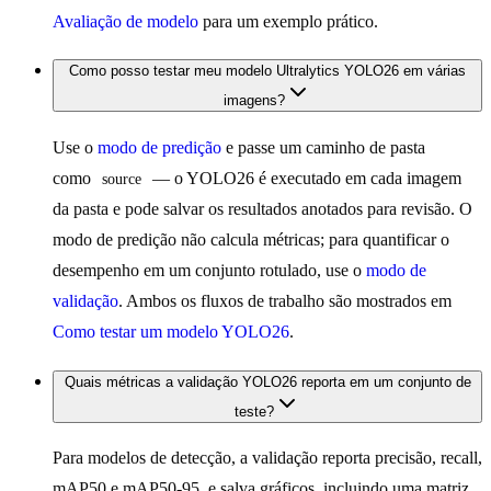
Avaliação de modelo
para um exemplo prático.
Como posso testar meu modelo Ultralytics YOLO26 em várias
imagens?
Use o
modo de predição
e passe um caminho de pasta
como
— o YOLO26 é executado em cada imagem
source
da pasta e pode salvar os resultados anotados para revisão. O
modo de predição não calcula métricas; para quantificar o
desempenho em um conjunto rotulado, use o
modo de
validação
. Ambos os fluxos de trabalho são mostrados em
Como testar um modelo YOLO26
.
Quais métricas a validação YOLO26 reporta em um conjunto de
teste?
Para modelos de detecção, a validação reporta precisão, recall,
mAP50 e mAP50-95, e salva gráficos, incluindo uma matriz