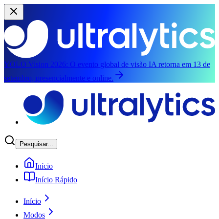
YOLO Vision 2026:
O evento global de visão IA retorna em 13 de
setembro, presencialmente e online.
Pular para o conteúdo principal
Pesquisar...
Início
Início Rápido
Início
Modos