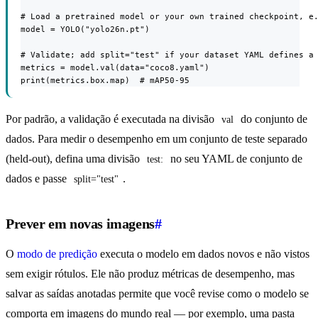
# Load a pretrained model or your own trained checkpoint, e.
model = YOLO("yolo26n.pt")

# Validate; add split="test" if your dataset YAML defines a 
metrics = model.val(data="coco8.yaml")

print(metrics.box.map)  # mAP50-95
Por padrão, a validação é executada na divisão
do conjunto de
val
dados. Para medir o desempenho em um conjunto de teste separado
(held-out), defina uma divisão
no seu YAML de conjunto de
test:
dados e passe
.
split="test"
Prever em novas imagens
#
O
modo de predição
executa o modelo em dados novos e não vistos
sem exigir rótulos. Ele não produz métricas de desempenho, mas
salvar as saídas anotadas permite que você revise como o modelo se
comporta em imagens do mundo real — por exemplo, uma pasta