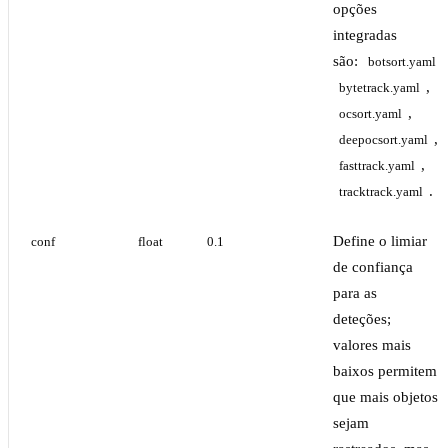
opções
integradas
são:
,
botsort.yaml
,
bytetrack.yaml
,
ocsort.yaml
,
deepocsort.yaml
,
fasttrack.yaml
.
tracktrack.yaml
Define o limiar
conf
float
0.1
de confiança
para as
deteções;
valores mais
baixos permitem
que mais objetos
sejam