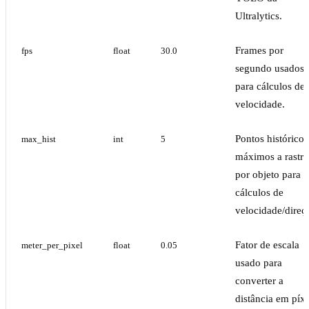
Ultralytics.
Frames por
fps
float
30.0
segundo usados
para cálculos de
velocidade.
Pontos históricos
max_hist
int
5
máximos a rastre
por objeto para
cálculos de
velocidade/direç
Fator de escala
meter_per_pixel
float
0.05
usado para
converter a
distância em píxe