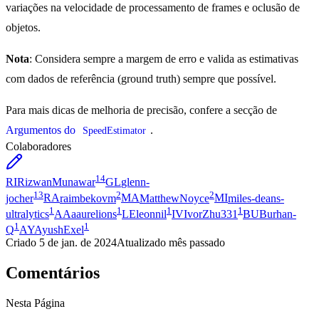
variações na velocidade de processamento de frames e oclusão de
objetos.
Nota
: Considera sempre a margem de erro e valida as estimativas
com dados de referência (ground truth) sempre que possível.
Para mais dicas de melhoria de precisão, confere a secção de
Argumentos do
.
SpeedEstimator
Colaboradores
14
RI
RizwanMunawar
GL
glenn-
13
2
2
jocher
RA
raimbekovm
MA
MatthewNoyce
MI
miles-deans-
1
1
1
1
ultralytics
AA
aaurelions
LE
leonnil
IV
IvorZhu331
BU
Burhan-
1
1
Q
AY
AyushExel
Criado
5 de jan. de 2024
Atualizado
mês passado
Comentários
Nesta Página