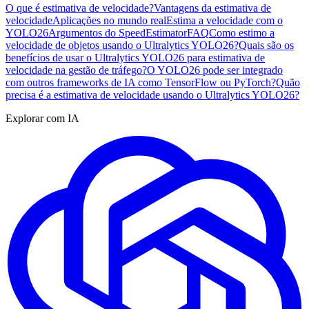
O que é estimativa de velocidade?
Vantagens da estimativa de
velocidade
Aplicações no mundo real
Estima a velocidade com o
YOLO26
Argumentos do SpeedEstimator
FAQ
Como estimo a
velocidade de objetos usando o Ultralytics YOLO26?
Quais são os
benefícios de usar o Ultralytics YOLO26 para estimativa de
velocidade na gestão de tráfego?
O YOLO26 pode ser integrado
com outros frameworks de IA como TensorFlow ou PyTorch?
Quão
precisa é a estimativa de velocidade usando o Ultralytics YOLO26?
Explorar com IA