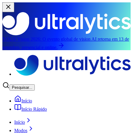
YOLO Vision 2026:
O evento global de vision AI retorna em 13 de
setembro, presencial e online.
Pular para o conteúdo principal
Pesquisar...
Início
Início Rápido
Início
Modos