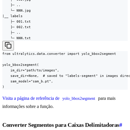
    ├─ ..

    └─ NNN.jpg

|__ labels

    ├─ 001.txt

    ├─ 002.txt

    ├─ ..

    └─ NNN.txt
from ultralytics.data.converter import yolo_bbox2segment

yolo_bbox2segment(

    im_dir="path/to/images",

    save_dir=None,  # saved to "labels-segment" in images direc
    sam_model="sam_b.pt",

)
Visita a página de referência de
para mais
yolo_bbox2segment
informações sobre a função.
Converter Segmentos para Caixas Delimitadoras
#