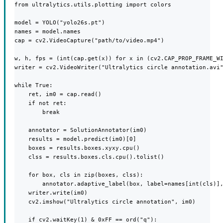
from ultralytics.utils.plotting import colors

model = YOLO("yolo26s.pt")

names = model.names

cap = cv2.VideoCapture("path/to/video.mp4")

w, h, fps = (int(cap.get(x)) for x in (cv2.CAP_PROP_FRAME_WI
writer = cv2.VideoWriter("Ultralytics circle annotation.avi"
while True:

    ret, im0 = cap.read()

    if not ret:

        break

    annotator = SolutionAnnotator(im0)

    results = model.predict(im0)[0]

    boxes = results.boxes.xyxy.cpu()

    clss = results.boxes.cls.cpu().tolist()

    for box, cls in zip(boxes, clss):

        annotator.adaptive_label(box, label=names[int(cls)],
    writer.write(im0)

    cv2.imshow("Ultralytics circle annotation", im0)

    if cv2.waitKey(1) & 0xFF == ord("q"):
