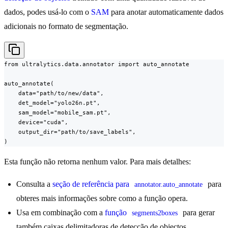
dados, podes usá-lo com o
SAM
para anotar automaticamente dados
adicionais no formato de segmentação.
from ultralytics.data.annotator import auto_annotate

auto_annotate(

    data="path/to/new/data",

    det_model="yolo26n.pt",

    sam_model="mobile_sam.pt",

    device="cuda",

    output_dir="path/to/save_labels",

)
Esta função não retorna nenhum valor. Para mais detalhes:
Consulta a
seção de referência para
para
annotator.auto_annotate
obteres mais informações sobre como a função opera.
Usa em combinação com a
função
para gerar
segments2boxes
também caixas delimitadoras de detecção de objectos.