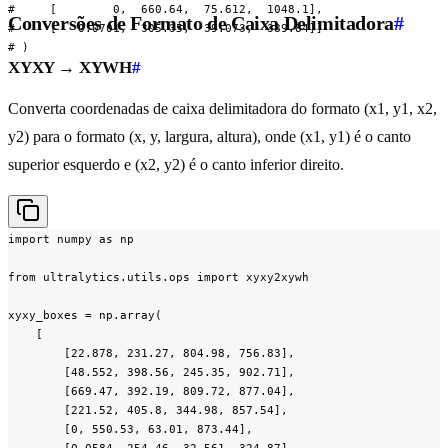
#     [        0,  660.64,  75.612,  1048.1],

Conversões de Formato de Caixa Delimitadora
#
#     [   0.0701,  305.35,  39.073,  389.84]]

# )
XYXY → XYWH
#
Converta coordenadas de caixa delimitadora do formato (x1, y1, x2,
y2) para o formato (x, y, largura, altura), onde (x1, y1) é o canto
superior esquerdo e (x2, y2) é o canto inferior direito.
import numpy as np

from ultralytics.utils.ops import xyxy2xywh

xyxy_boxes = np.array(

    [

        [22.878, 231.27, 804.98, 756.83],

        [48.552, 398.56, 245.35, 902.71],

        [669.47, 392.19, 809.72, 877.04],

        [221.52, 405.8, 344.98, 857.54],

        [0, 550.53, 63.01, 873.44],
