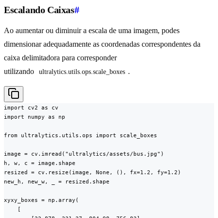
Escalando Caixas
#
Ao aumentar ou diminuir a escala de uma imagem, podes
dimensionar adequadamente as coordenadas correspondentes da
caixa delimitadora para corresponder
utilizando
.
ultralytics.utils.ops.scale_boxes
import cv2 as cv

import numpy as np

from ultralytics.utils.ops import scale_boxes

image = cv.imread("ultralytics/assets/bus.jpg")

h, w, c = image.shape

resized = cv.resize(image, None, (), fx=1.2, fy=1.2)

new_h, new_w, _ = resized.shape

xyxy_boxes = np.array(

    [
