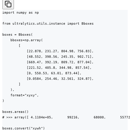
import numpy as np

from ultralytics.utils.instance import Bboxes

boxes = Bboxes(

    bboxes=np.array(

        [

            [22.878, 231.27, 804.98, 756.83],

            [48.552, 398.56, 245.35, 902.71],

            [669.47, 392.19, 809.72, 877.04],

            [221.52, 405.8, 344.98, 857.54],

            [0, 550.53, 63.01, 873.44],

            [0.0584, 254.46, 32.561, 324.87],

        ]

    ),

    format="xyxy",

)

boxes.areas()

# >>> array([ 4.1104e+05,       99216,       68000,       55772
boxes.convert("xywh")
