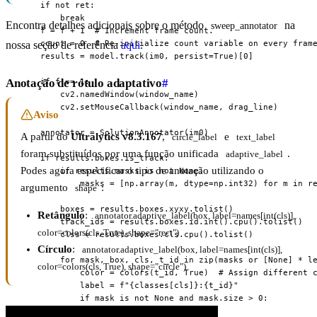
    if not ret:

        break

Encontra detalhes adicionais sobre o método
na
sweep_annotator
    f = f + 1  # Increment frame count.

    count = 0  # Re-initialize count variable on every frame
nossa seção de referência
aqui
.
    results = model.track(im0, persist=True)[0]

Anotação de rótulo adaptativo
#
    if f == 1:

        cv2.namedWindow(window_name)

        cv2.setMouseCallback(window_name, drag_line)

Aviso
    annotator = SolutionAnnotator(im0)

A partir do
Ultralytics v8.3.167
,
e
circle_label
text_label
foram substituídos por uma função unificada
.
adaptive_label
    if results.boxes.is_track:

Podes agora especificar o tipo de anotação utilizando o
        if results.masks is not None:

            masks = [np.array(m, dtype=np.int32) for m in re
argumento
:
shape
        boxes = results.boxes.xyxy.tolist()

Retângulo
:
annotator.adaptive_label(box, label=names[int(cls)], 
        track_ids = results.boxes.id.int().cpu().tolist()

color=colors(cls, True), shape="rect")
        clss = results.boxes.cls.cpu().tolist()

Círculo
:
annotator.adaptive_label(box, label=names[int(cls)], 
        for mask, box, cls, t_id in zip(masks or [None] * le
color=colors(cls, True), shape="circle")
            color = colors(t_id, True)  # Assign different c
            label = f"{classes[cls]}:{t_id}"

            if mask is not None and mask.size > 0:

                if box[0] > line_x:
