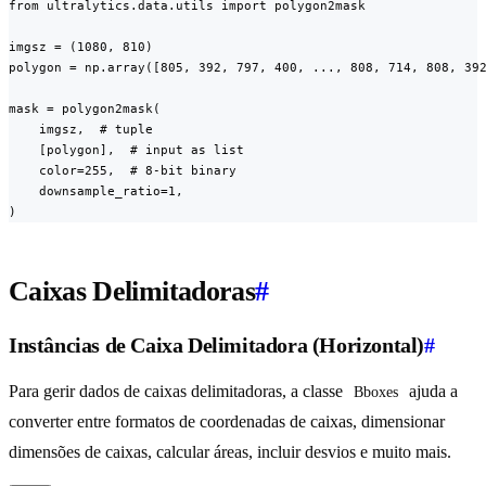
from ultralytics.data.utils import polygon2mask

imgsz = (1080, 810)

polygon = np.array([805, 392, 797, 400, ..., 808, 714, 808, 392
mask = polygon2mask(

    imgsz,  # tuple

    [polygon],  # input as list

    color=255,  # 8-bit binary

    downsample_ratio=1,

)
Caixas Delimitadoras
#
Instâncias de Caixa Delimitadora (Horizontal)
#
Para gerir dados de caixas delimitadoras, a classe
ajuda a
Bboxes
converter entre formatos de coordenadas de caixas, dimensionar
dimensões de caixas, calcular áreas, incluir desvios e muito mais.