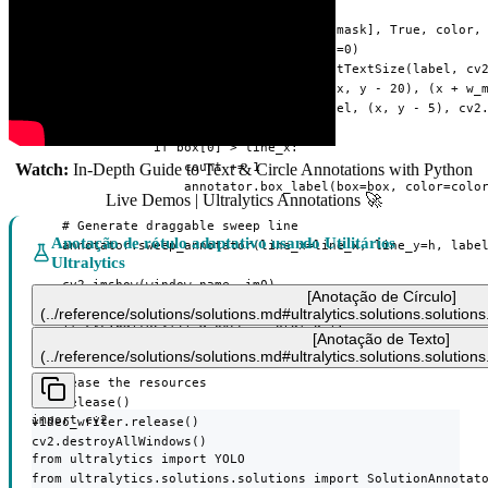
                    count += 1

                    cv2.polylines(im0, [mask], True, color, 
                    x, y = mask.min(axis=0)

                    (w_m, _), _ = cv2.getTextSize(label, cv2
                    cv2.rectangle(im0, (x, y - 20), (x + w_m
                    cv2.putText(im0, label, (x, y - 5), cv2.
            else:

                if box[0] > line_x:

                    count += 1

Watch:
In-Depth Guide to Text & Circle Annotations with Python
                    annotator.box_label(box=box, color=color
Live Demos | Ultralytics Annotations 🚀
    # Generate draggable sweep line

Anotação de rótulo adaptativo usando Utilitários
    annotator.sweep_annotator(line_x=line_x, line_y=h, label
Ultralytics
    cv2.imshow(window_name, im0)

[Anotação de Círculo]
    video_writer.write(im0)

(../reference/solutions/solutions.md#ultralytics.solutions.solutio
    if cv2.waitKey(1) & 0xFF == ord("q"):

[Anotação de Texto]
        break

(../reference/solutions/solutions.md#ultralytics.solutions.solutio
# Release the resources

cap.release()

import cv2

video_writer.release()

cv2.destroyAllWindows()
from ultralytics import YOLO

from ultralytics.solutions.solutions import SolutionAnnotato