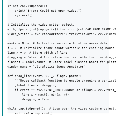
if not cap.isOpened():

    print("Error: Could not open video.")

    sys.exit()

# Initialize the video writer object.

w, h, fps = (int(cap.get(x)) for x in (cv2.CAP_PROP_FRAME_WI
video_writer = cv2.VideoWriter("ultralytics.avi", cv2.VideoW
masks = None  # Initialize variable to store masks data

f = 0  # Initialize frame count variable for enabling mouse 
line_x = w  # Store width of line.

dragging = False  # Initialize bool variable for line draggi
classes = model.names  # Store model classes names for plott
window_name = "Ultralytics Sweep Annotator"

def drag_line(event, x, _, flags, param):

    """Mouse callback function to enable dragging a vertical
    global line_x, dragging

    if event == cv2.EVENT_LBUTTONDOWN or (flags & cv2.EVENT_
        line_x = max(0, min(x, w))

        dragging = True

while cap.isOpened():  # Loop over the video capture object.
    ret, im0 = cap.read()
