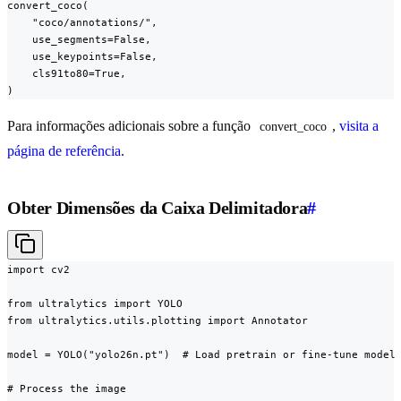
convert_coco(

    "coco/annotations/",

    use_segments=False,

    use_keypoints=False,

    cls91to80=True,

)
Para informações adicionais sobre a função
,
visita a
convert_coco
página de referência
.
Obter Dimensões da Caixa Delimitadora
#
import cv2

from ultralytics import YOLO

from ultralytics.utils.plotting import Annotator

model = YOLO("yolo26n.pt")  # Load pretrain or fine-tune model

# Process the image
