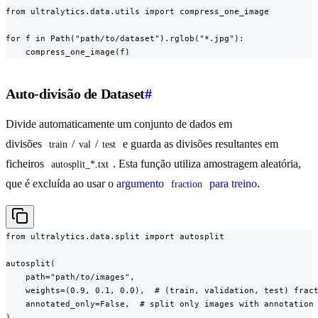
from ultralytics.data.utils import compress_one_image

for f in Path("path/to/dataset").rglob("*.jpg"):

    compress_one_image(f)
Auto-divisão de Dataset
#
Divide automaticamente um conjunto de dados em
divisões
/
/
e guarda as divisões resultantes em
train
val
test
ficheiros
. Esta função utiliza amostragem aleatória,
autosplit_*.txt
que é excluída ao usar o
argumento
para treino
.
fraction
from ultralytics.data.split import autosplit

autosplit(

    path="path/to/images",

    weights=(0.9, 0.1, 0.0),  # (train, validation, test) fract
    annotated_only=False,  # split only images with annotation 
)