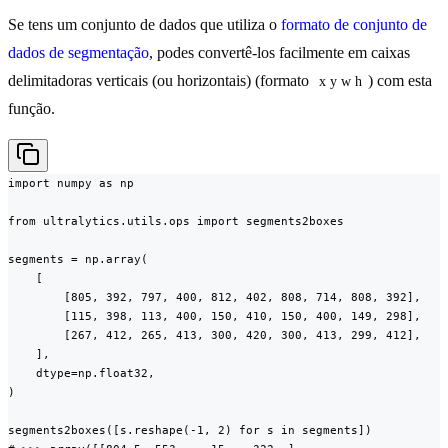
Se tens um conjunto de dados que utiliza o
formato de conjunto de
dados de segmentação
, podes convertê-los facilmente em caixas
delimitadoras verticais (ou horizontais) (formato
) com esta
x y w h
função.
import numpy as np

from ultralytics.utils.ops import segments2boxes

segments = np.array(

    [

        [805, 392, 797, 400, 812, 402, 808, 714, 808, 392],

        [115, 398, 113, 400, 150, 410, 150, 400, 149, 298],

        [267, 412, 265, 413, 300, 420, 300, 413, 299, 412],

    ],

    dtype=np.float32,

)

segments2boxes([s.reshape(-1, 2) for s in segments])
