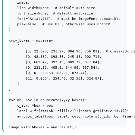
    image,

    line_width=None,  # default auto-size

    font_size=None,  # default auto-size

    font="Arial.ttf",  # must be ImageFont compatible

    pil=False,  # use PIL, otherwise uses OpenCV

)

xyxy_boxes = np.array(

    [

        [5, 22.878, 231.27, 804.98, 756.83],  # class-idx x1
        [0, 48.552, 398.56, 245.35, 902.71],

        [0, 669.47, 392.19, 809.72, 877.04],

        [0, 221.52, 405.8, 344.98, 857.54],

        [0, 0, 550.53, 63.01, 873.44],

        [11, 0.0584, 254.46, 32.561, 324.87],

    ]

)

for nb, box in enumerate(xyxy_boxes):

    c_idx, *box = box

    label = f"{str(nb).zfill(2)}:{names.get(int(c_idx))}"

    ann.box_label(box, label, color=colors(c_idx, bgr=True))
image_with_bboxes = ann.result()