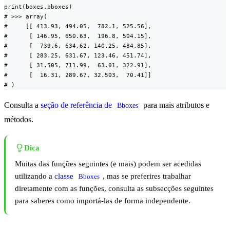
print(boxes.bboxes)

# >>> array(

#     [[ 413.93, 494.05,  782.1, 525.56],

#      [ 146.95, 650.63,  196.8, 504.15],

#      [  739.6, 634.62, 140.25, 484.85],

#      [ 283.25, 631.67, 123.46, 451.74],

#      [ 31.505, 711.99,  63.01, 322.91],

#      [  16.31, 289.67, 32.503,  70.41]]

# )
Consulta a
seção de referência de
para mais atributos e
Bboxes
métodos.
Dica
Muitas das funções seguintes (e mais) podem ser acedidas
utilizando a
classe
, mas se preferires trabalhar
Bboxes
diretamente com as funções, consulta as subsecções seguintes
para saberes como importá-las de forma independente.