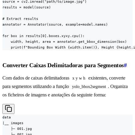
source = cv2.imread("path/to/image.jpg")

results = model(source)

# Extract results

annotator = Annotator(source, example=model.names)

for box in results[0].boxes.xyxy.cpu():

    width, height, area = annotator.get_bbox_dimension(box)

    print(f"Bounding Box Width {width.item()}, Height {height.
Converter Caixas Delimitadoras para Segmentos
#
Com dados de caixas delimitadoras
existentes, converte
x y w h
para segmentos utilizando a função
. Organiza
yolo_bbox2segment
os ficheiros de imagens e anotações da seguinte forma:
data

|__ images

    ├─ 001.jpg

    ├─ 002.jpg
