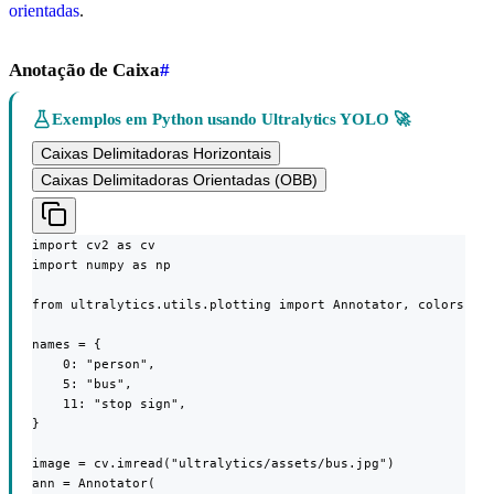
orientadas
.
Anotação de Caixa
#
Exemplos em Python usando Ultralytics YOLO 🚀
Caixas Delimitadoras Horizontais
Caixas Delimitadoras Orientadas (OBB)
import cv2 as cv

import numpy as np

from ultralytics.utils.plotting import Annotator, colors

names = {

    0: "person",

    5: "bus",

    11: "stop sign",

}

image = cv.imread("ultralytics/assets/bus.jpg")

ann = Annotator(
