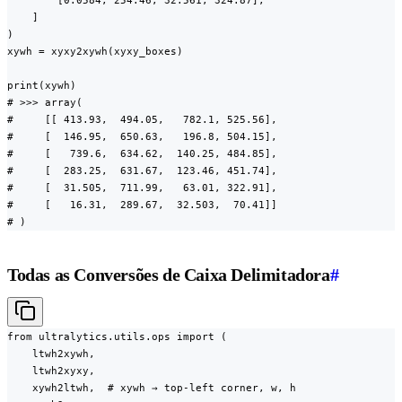
        [0.0584, 254.46, 32.561, 324.87],

    ]

)

xywh = xyxy2xywh(xyxy_boxes)

print(xywh)

# >>> array(

#     [[ 413.93,  494.05,   782.1, 525.56],

#     [  146.95,  650.63,   196.8, 504.15],

#     [   739.6,  634.62,  140.25, 484.85],

#     [  283.25,  631.67,  123.46, 451.74],

#     [  31.505,  711.99,   63.01, 322.91],

#     [   16.31,  289.67,  32.503,  70.41]]

# )
Todas as Conversões de Caixa Delimitadora
#
from ultralytics.utils.ops import (

    ltwh2xywh,

    ltwh2xyxy,

    xywh2ltwh,  # xywh → top-left corner, w, h
