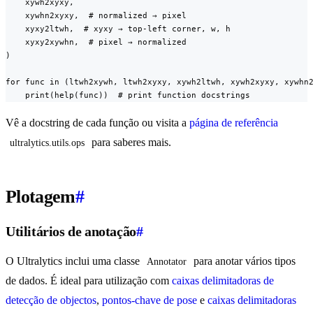
    xywh2xyxy,

    xywhn2xyxy,  # normalized → pixel

    xyxy2ltwh,  # xyxy → top-left corner, w, h

    xyxy2xywhn,  # pixel → normalized

)

for func in (ltwh2xywh, ltwh2xyxy, xywh2ltwh, xywh2xyxy, xywhn2
    print(help(func))  # print function docstrings
Vê a docstring de cada função ou visita a
página de referência
para saberes mais.
ultralytics.utils.ops
Plotagem
#
Utilitários de anotação
#
O Ultralytics inclui uma classe
para anotar vários tipos
Annotator
de dados. É ideal para utilização com
caixas delimitadoras de
detecção de objectos
,
pontos-chave de pose
e
caixas delimitadoras