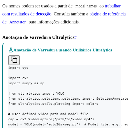
Os nomes podem ser usados a partir de
ao
trabalhar
model.names
com resultados de detecção
. Consulta também a
página de referência
de
para informações adicionais.
Annotator
Anotação de Varredura Ultralytics
#
Anotação de Varredura usando Utilitários Ultralytics
import sys

import cv2

import numpy as np

from ultralytics import YOLO

from ultralytics.solutions.solutions import SolutionAnnotato
from ultralytics.utils.plotting import colors

# User defined video path and model file

cap = cv2.VideoCapture("path/to/video.mp4")

model = YOLO(model="yolo26s-seg.pt")  # Model file, e.g., yo