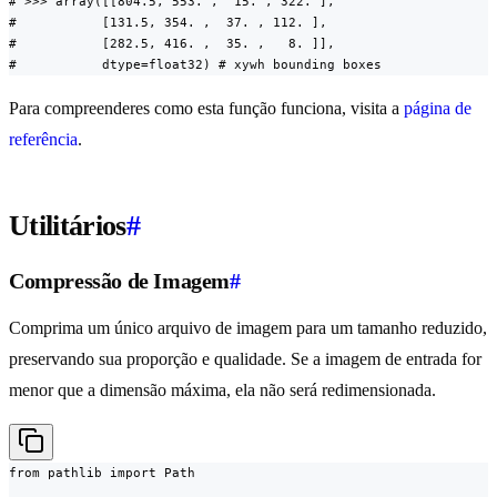
# >>> array([[804.5, 553. ,  15. , 322. ],

#           [131.5, 354. ,  37. , 112. ],

#           [282.5, 416. ,  35. ,   8. ]],

#           dtype=float32) # xywh bounding boxes
Para compreenderes como esta função funciona, visita a
página de
referência
.
Utilitários
#
Compressão de Imagem
#
Comprima um único arquivo de imagem para um tamanho reduzido,
preservando sua proporção e qualidade. Se a imagem de entrada for
menor que a dimensão máxima, ela não será redimensionada.
from pathlib import Path
