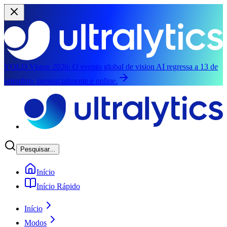
YOLO Vision 2026:
O evento global de vision AI regressa a 13 de
setembro, presencialmente e online.
Saltar para o conteúdo principal
Pesquisar...
Início
Início Rápido
Início
Modos