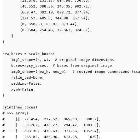
        [22.878, 231.27, 804.98, 756.83],

        [48.552, 398.56, 245.35, 902.71],

        [669.47, 392.19, 809.72, 877.04],

        [221.52, 405.8, 344.98, 857.54],

        [0, 550.53, 63.01, 873.44],

        [0.0584, 254.46, 32.561, 324.87],

    ]

)

new_boxes = scale_boxes(

    img1_shape=(h, w),  # original image dimensions

    boxes=xyxy_boxes,  # boxes from original image

    img0_shape=(new_h, new_w),  # resized image dimensions (sca
    ratio_pad=None,

    padding=False,

    xywh=False,

)

print(new_boxes)

# >>> array(

#     [[  27.454,  277.52,  965.98,   908.2],

#     [   58.262,  478.27,  294.42,  1083.3],

#     [   803.36,  470.63,  971.66,  1052.4],

#     [   265.82,  486.96,  413.98,    1029],
