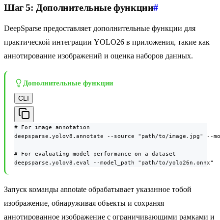
Шаг 5: Дополнительные функции
#
DeepSparse предоставляет дополнительные функции для
практической интеграции YOLO26 в приложения, такие как
аннотирование изображений и оценка наборов данных.
Дополнительные функции
CLI
# For image annotation

deepsparse.yolov8.annotate --source "path/to/image.jpg" --mo
# For evaluating model performance on a dataset

deepsparse.yolov8.eval --model_path "path/to/yolo26n.onnx"
Запуск команды annotate обрабатывает указанное тобой
изображение, обнаруживая объекты и сохраняя
аннотированное изображение с ограничивающими рамками и