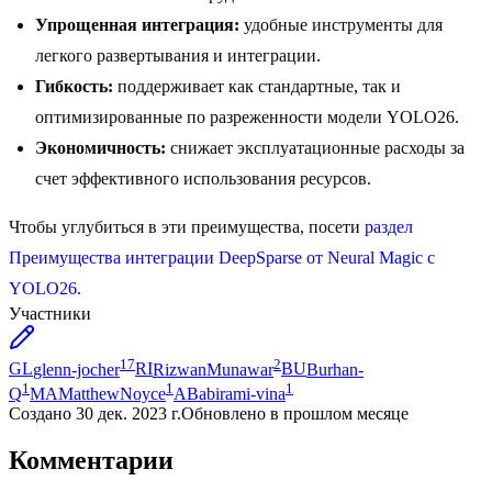
Упрощенная интеграция:
удобные инструменты для
легкого развертывания и интеграции.
Гибкость:
поддерживает как стандартные, так и
оптимизированные по разреженности модели YOLO26.
Экономичность:
снижает эксплуатационные расходы за
счет эффективного использования ресурсов.
Чтобы углубиться в эти преимущества, посети
раздел
Преимущества интеграции DeepSparse от Neural Magic с
YOLO26
.
Участники
17
2
GL
glenn-jocher
RI
RizwanMunawar
BU
Burhan-
1
1
1
Q
MA
MatthewNoyce
AB
abirami-vina
Создано
30 дек. 2023 г.
Обновлено
в прошлом месяце
Комментарии