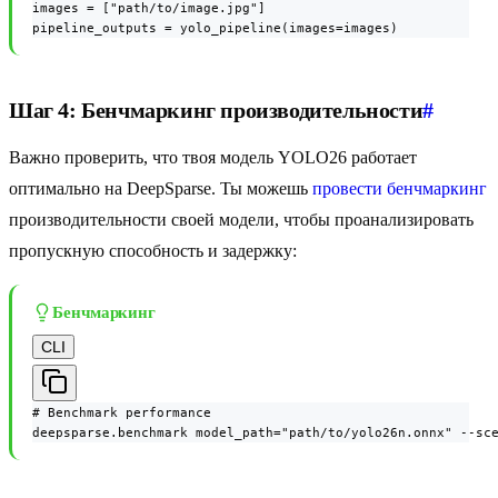
images = ["path/to/image.jpg"]

pipeline_outputs = yolo_pipeline(images=images)
Шаг 4: Бенчмаркинг производительности
#
Важно проверить, что твоя модель YOLO26 работает
оптимально на DeepSparse. Ты можешь
провести бенчмаркинг
производительности своей модели, чтобы проанализировать
пропускную способность и задержку:
Бенчмаркинг
CLI
# Benchmark performance

deepsparse.benchmark model_path="path/to/yolo26n.onnx" --sc