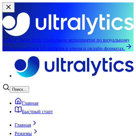
YOLO Vision 2026:
Глобальное мероприятие по визуальному
ИИ возвращается 13 сентября в очном и онлайн-форматах.
Перейти к основному содержимому
Поиск...
Главная
Быстрый старт
Главная
Режимы