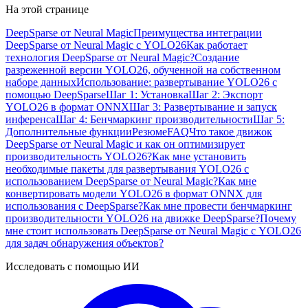
На этой странице
DeepSparse от Neural Magic
Преимущества интеграции
DeepSparse от Neural Magic с YOLO26
Как работает
технология DeepSparse от Neural Magic?
Создание
разреженной версии YOLO26, обученной на собственном
наборе данных
Использование: развертывание YOLO26 с
помощью DeepSparse
Шаг 1: Установка
Шаг 2: Экспорт
YOLO26 в формат ONNX
Шаг 3: Развертывание и запуск
инференса
Шаг 4: Бенчмаркинг производительности
Шаг 5:
Дополнительные функции
Резюме
FAQ
Что такое движок
DeepSparse от Neural Magic и как он оптимизирует
производительность YOLO26?
Как мне установить
необходимые пакеты для развертывания YOLO26 с
использованием DeepSparse от Neural Magic?
Как мне
конвертировать модели YOLO26 в формат ONNX для
использования с DeepSparse?
Как мне провести бенчмаркинг
производительности YOLO26 на движке DeepSparse?
Почему
мне стоит использовать DeepSparse от Neural Magic с YOLO26
для задач обнаружения объектов?
Исследовать с помощью ИИ