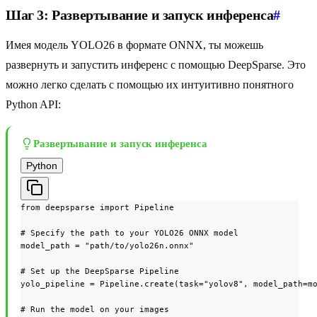
Шаг 3: Развертывание и запуск инференса
#
Имея модель YOLO26 в формате ONNX, ты можешь
развернуть и запустить инференс с помощью DeepSparse. Это
можно легко сделать с помощью их интуитивно понятного
Python API:
Развертывание и запуск инференса
Python
from deepsparse import Pipeline

# Specify the path to your YOLO26 ONNX model

model_path = "path/to/yolo26n.onnx"

# Set up the DeepSparse Pipeline

yolo_pipeline = Pipeline.create(task="yolov8", model_path=mo
# Run the model on your images
