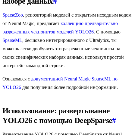
наборе данных
#
SparseZoo
, репозиторий моделей с открытым исходным кодом
от Neural Magic, предлагает
коллекцию предварительно
разреженных чекпоинтов моделей YOLO26
. С помощью
SparseML
, бесшовно интегрированного с Ultralytics, ты
можешь легко дообучить эти разреженные чекпоинты на
своих специфических наборах данных, используя простой
интерфейс командной строки.
Ознакомься с
документацией Neural Magic SparseML по
YOLO26
для получения более подробной информации.
Использование: развертывание
YOLO26 с помощью DeepSparse
#
Развертывание YOLO26 с помощью DeepSparse от Neural