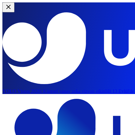
YOLO Vision 2026:
Küresel yapay zeka vizyon etkinliği 13 Eylül'de
Ana içeriğe atla