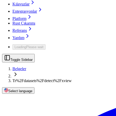
Kılavuzlar
Entegrasyonlar
Platform
Rust Çıkarımı
Referans
Yardım
Loading
Please wait
Toggle Sidebar
Belgeler
Tr%2Fdatasets%2Fdetect%2Fxview
Select language