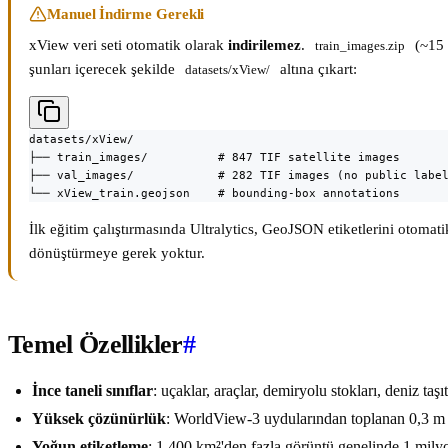
Manuel İndirme Gerekli
xView veri seti otomatik olarak
indirilemez
.
(~15
train_images.zip
şunları içerecek şekilde
altına çıkart:
datasets/xView/
datasets/xView/

├── train_images/          # 847 TIF satellite images

├── val_images/            # 282 TIF images (no public label
└── xView_train.geojson    # bounding-box annotations
İlk eğitim çalıştırmasında Ultralytics, GeoJSON etiketlerini otoma
dönüştürmeye gerek yoktur.
Temel Özellikler
#
İnce taneli sınıflar
: uçaklar, araçlar, demiryolu stokları, deniz taş
Yüksek çözünürlük
: WorldView-3 uydularından toplanan 0,3 m 
Yoğun etiketleme
: 1.400 km²'den fazla görüntü genelinde 1 milyo