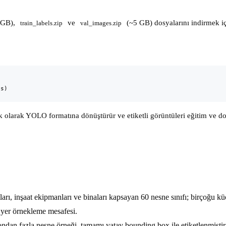
 GB),
ve
(~5 GB) dosyalarını indirmek i
train_labels.zip
val_images.zip
s)

tik olarak YOLO formatına dönüştürür ve etiketli görüntüleri eğitim ve 
ıtları, inşaat ekipmanları ve binaları kapsayan 60 nesne sınıfı; birçoğu k
yer örnekleme mesafesi.
ndan fazla nesne örneği, tamamı yatay bounding box ile etiketlenmiştir