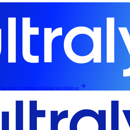
 yüz yüze ve çevrim içi olarak geri dönüyor.