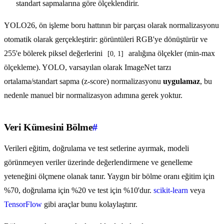
standart sapmalarına göre ölçeklendirir.
YOLO26, ön işleme boru hattının bir parçası olarak normalizasyonu
otomatik olarak gerçekleştirir: görüntüleri RGB'ye dönüştürür ve
255'e bölerek piksel değerlerini
aralığına ölçekler (min-max
[0, 1]
ölçekleme). YOLO, varsayılan olarak ImageNet tarzı
ortalama/standart sapma (z-score) normalizasyonu
uygulamaz
, bu
nedenle manuel bir normalizasyon adımına gerek yoktur.
Veri Kümesini Bölme
#
Verileri eğitim, doğrulama ve test setlerine ayırmak, modeli
görünmeyen veriler üzerinde değerlendirmene ve genelleme
yeteneğini ölçmene olanak tanır. Yaygın bir bölme oranı eğitim için
%70, doğrulama için %20 ve test için %10'dur.
scikit-learn
veya
TensorFlow
gibi araçlar bunu kolaylaştırır.