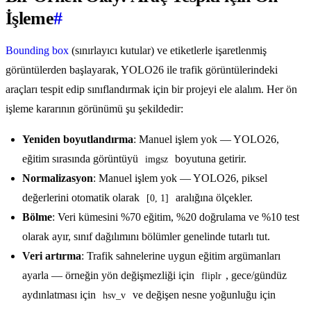
İşleme
#
Bounding box
(sınırlayıcı kutular) ve etiketlerle işaretlenmiş
görüntülerden başlayarak, YOLO26 ile trafik görüntülerindeki
araçları tespit edip sınıflandırmak için bir projeyi ele alalım. Her ön
işleme kararının görünümü şu şekildedir:
Yeniden boyutlandırma
: Manuel işlem yok — YOLO26,
eğitim sırasında görüntüyü
boyutuna getirir.
imgsz
Normalizasyon
: Manuel işlem yok — YOLO26, piksel
değerlerini otomatik olarak
aralığına ölçekler.
[0, 1]
Bölme
: Veri kümesini %70 eğitim, %20 doğrulama ve %10 test
olarak ayır, sınıf dağılımını bölümler genelinde tutarlı tut.
Veri artırma
: Trafik sahnelerine uygun eğitim argümanları
ayarla — örneğin yön değişmezliği için
, gece/gündüz
fliplr
aydınlatması için
ve değişen nesne yoğunluğu için
hsv_v