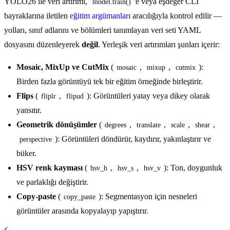
YOLO26 ile veri artırımı,
'e veya eşdeğer CLI
model.train()
bayraklarına iletilen
eğitim argümanları
aracılığıyla kontrol edilir —
yolları, sınıf adlarını ve bölümleri tanımlayan veri seti YAML
dosyasını düzenleyerek
değil
. Yerleşik veri artırımları şunları içerir:
Mosaic, MixUp ve CutMix
(
,
,
):
mosaic
mixup
cutmix
Birden fazla görüntüyü tek bir eğitim örneğinde birleştirir.
Flips
(
,
): Görüntüleri yatay veya dikey olarak
fliplr
flipud
yansıtır.
Geometrik dönüşümler
(
,
,
,
,
degrees
translate
scale
shear
): Görüntüleri döndürür, kaydırır, yakınlaştırır ve
perspective
büker.
HSV renk kayması
(
,
,
): Ton, doygunluk
hsv_h
hsv_s
hsv_v
ve parlaklığı değiştirir.
Copy-paste
(
): Segmentasyon için nesneleri
copy_paste
görüntüler arasında kopyalayıp yapıştırır.