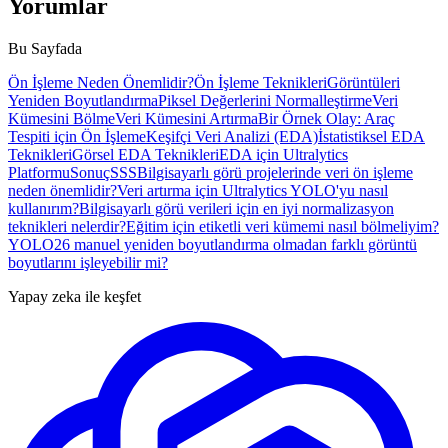
Yorumlar
Bu Sayfada
Ön İşleme Neden Önemlidir?
Ön İşleme Teknikleri
Görüntüleri
Yeniden Boyutlandırma
Piksel Değerlerini Normalleştirme
Veri
Kümesini Bölme
Veri Kümesini Artırma
Bir Örnek Olay: Araç
Tespiti için Ön İşleme
Keşifçi Veri Analizi (EDA)
İstatistiksel EDA
Teknikleri
Görsel EDA Teknikleri
EDA için Ultralytics
Platformu
Sonuç
SSS
Bilgisayarlı görü projelerinde veri ön işleme
neden önemlidir?
Veri artırma için Ultralytics YOLO'yu nasıl
kullanırım?
Bilgisayarlı görü verileri için en iyi normalizasyon
teknikleri nelerdir?
Eğitim için etiketli veri kümemi nasıl bölmeliyim?
YOLO26 manuel yeniden boyutlandırma olmadan farklı görüntü
boyutlarını işleyebilir mi?
Yapay zeka ile keşfet