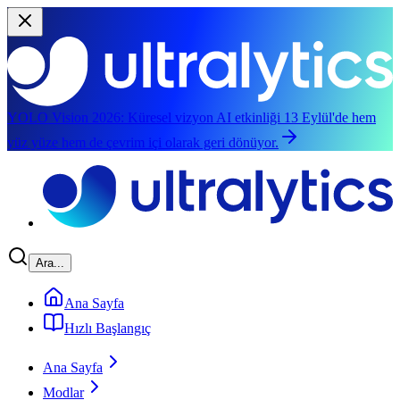
YOLO Vision 2026:
Küresel vizyon AI etkinliği 13 Eylül'de hem
yüz yüze hem de çevrim içi olarak geri dönüyor.
Ana içeriğe atla
Ara...
Ana Sayfa
Hızlı Başlangıç
Ana Sayfa
Modlar