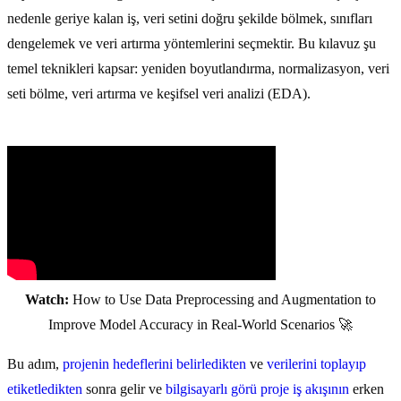
nedenle geriye kalan iş, veri setini doğru şekilde bölmek, sınıfları
dengelemek ve veri artırma yöntemlerini seçmektir. Bu kılavuz şu
temel teknikleri kapsar: yeniden boyutlandırma, normalizasyon, veri
seti bölme, veri artırma ve keşifsel veri analizi (EDA).
Watch:
How to Use Data Preprocessing and Augmentation to
Improve Model Accuracy in Real-World Scenarios 🚀
Bu adım,
projenin hedeflerini belirledikten
ve
verilerini toplayıp
etiketledikten
sonra gelir ve
bilgisayarlı görü proje iş akışının
erken