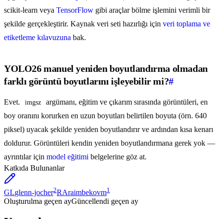
scikit-learn veya
TensorFlow
gibi araçlar bölme işlemini verimli bir
şekilde gerçekleştirir. Kaynak veri seti hazırlığı için
veri toplama ve
etiketleme kılavuzuna
bak.
YOLO26 manuel yeniden boyutlandırma olmadan
farklı görüntü boyutlarını işleyebilir mi?
#
Evet.
argümanı, eğitim ve çıkarım sırasında görüntüleri, en
imgsz
boy oranını korurken en uzun boyutları belirtilen boyuta (örn. 640
piksel) uyacak şekilde yeniden boyutlandırır ve ardından kısa kenarı
doldurur. Görüntüleri kendin yeniden boyutlandırmana gerek yok —
ayrıntılar için
model eğitimi
belgelerine göz at.
Katkıda Bulunanlar
2
1
GL
glenn-jocher
RA
raimbekovm
Oluşturulma
geçen ay
Güncellendi
geçen ay