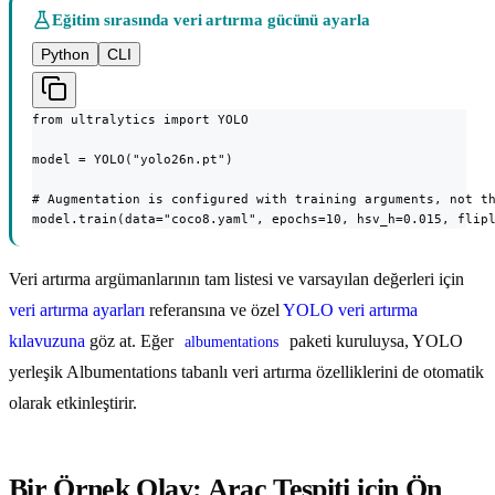
Eğitim sırasında veri artırma gücünü ayarla
Python
CLI
from ultralytics import YOLO

model = YOLO("yolo26n.pt")

# Augmentation is configured with training arguments, not th
model.train(data="coco8.yaml", epochs=10, hsv_h=0.015, flip
Veri artırma argümanlarının tam listesi ve varsayılan değerleri için
veri artırma ayarları
referansına ve özel
YOLO veri artırma
kılavuzuna
göz at. Eğer
paketi kuruluysa, YOLO
albumentations
yerleşik Albumentations tabanlı veri artırma özelliklerini de otomatik
olarak etkinleştirir.
Bir Örnek Olay: Araç Tespiti için Ön