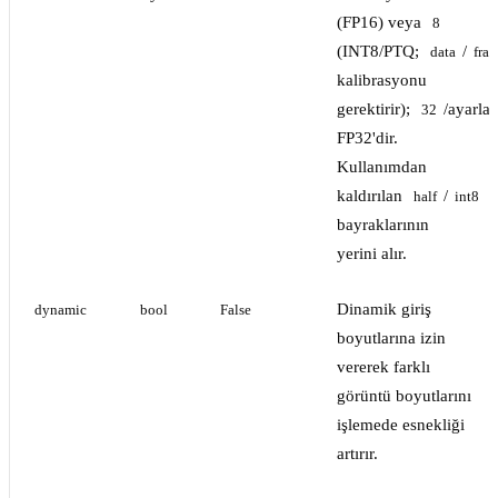
(FP16) veya
8
(INT8/PTQ;
/
data
frac
kalibrasyonu
gerektirir);
/ayarla
32
FP32'dir.
Kullanımdan
kaldırılan
/
half
int8
bayraklarının
yerini alır.
Dinamik giriş
dynamic
bool
False
boyutlarına izin
vererek farklı
görüntü boyutlarını
işlemede esnekliği
artırır.