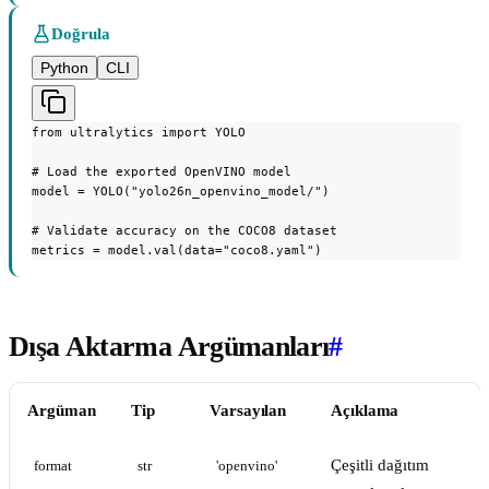
Doğrula
Python
CLI
from ultralytics import YOLO

# Load the exported OpenVINO model

model = YOLO("yolo26n_openvino_model/")

# Validate accuracy on the COCO8 dataset

metrics = model.val(data="coco8.yaml")
Dışa Aktarma Argümanları
#
Argüman
Tip
Varsayılan
Açıklama
Çeşitli dağıtım
format
str
'openvino'