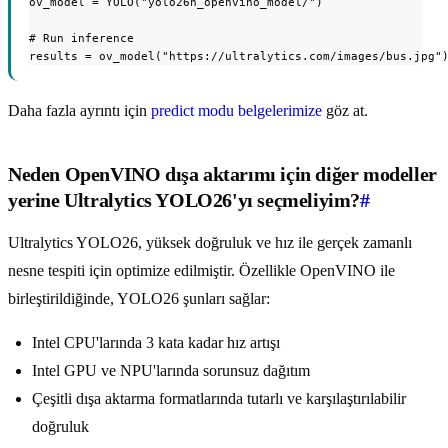
ov_model = YOLO("yolo26n_openvino_model/")

# Run inference

results = ov_model("https://ultralytics.com/images/bus.jpg"
Daha fazla ayrıntı için
predict modu belgelerimize
göz at.
Neden OpenVINO dışa aktarımı için diğer modeller
yerine Ultralytics YOLO26'yı seçmeliyim?
#
Ultralytics YOLO26, yüksek doğruluk ve hız ile gerçek zamanlı
nesne tespiti için optimize edilmiştir. Özellikle OpenVINO ile
birleştirildiğinde, YOLO26 şunları sağlar:
Intel CPU'larında 3 kata kadar hız artışı
Intel GPU ve NPU'larında sorunsuz dağıtım
Çeşitli dışa aktarma formatlarında tutarlı ve karşılaştırılabilir
doğruluk