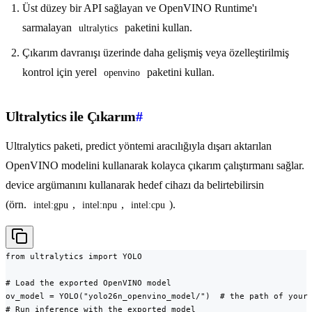
Üst düzey bir API sağlayan ve OpenVINO Runtime'ı
sarmalayan
paketini kullan.
ultralytics
Çıkarım davranışı üzerinde daha gelişmiş veya özelleştirilmiş
kontrol için yerel
paketini kullan.
openvino
Ultralytics ile Çıkarım
#
Ultralytics paketi, predict yöntemi aracılığıyla dışarı aktarılan
OpenVINO modelini kullanarak kolayca çıkarım çalıştırmanı sağlar.
device argümanını kullanarak hedef cihazı da belirtebilirsin
(örn.
,
,
).
intel:gpu
intel:npu
intel:cpu
from ultralytics import YOLO

# Load the exported OpenVINO model

ov_model = YOLO("yolo26n_openvino_model/")  # the path of your 
# Run inference with the exported model
