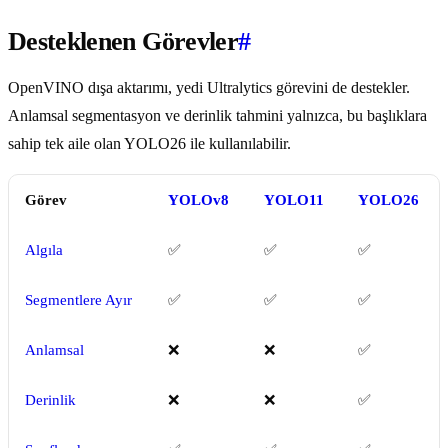
Desteklenen Görevler
#
OpenVINO dışa aktarımı, yedi Ultralytics görevini de destekler.
Anlamsal segmentasyon ve derinlik tahmini yalnızca, bu başlıklara
sahip tek aile olan YOLO26 ile kullanılabilir.
Görev
YOLOv8
YOLO11
YOLO26
Algıla
✅
✅
✅
Segmentlere Ayır
✅
✅
✅
Anlamsal
❌
❌
✅
Derinlik
❌
❌
✅