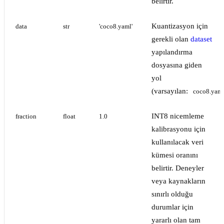
belirtir.
Kuantizasyon için
data
str
'coco8.yaml'
gerekli olan
dataset
yapılandırma
dosyasına giden
yol
(varsayılan:
coco8.yam
INT8 nicemleme
fraction
float
1.0
kalibrasyonu için
kullanılacak veri
kümesi oranını
belirtir. Deneyler
veya kaynakların
sınırlı olduğu
durumlar için
yararlı olan tam