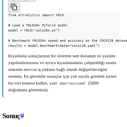
from ultralytics import YOLO

# Load a YOLO26n PyTorch model

model = YOLO("yolo26n.pt")

# Benchmark YOLO26n speed and accuracy on the COCO128 datase
results = model.benchmark(data="coco128.yaml")
Kıyaslama sonuçlarının bir sistemin tam donanım ve yazılım
yapılandırmasına ve ayrıca kıyaslamaların çalıştırıldığı sırada
sistemin mevcut iş yüküne bağlı olarak değişebileceğini
unutma. En güvenilir sonuçlar için çok sayıda görüntü içeren
bir veri kümesi kullan, yani
(5000
data='coco.yaml'
doğrulama görüntüsü).
Sonuç
#