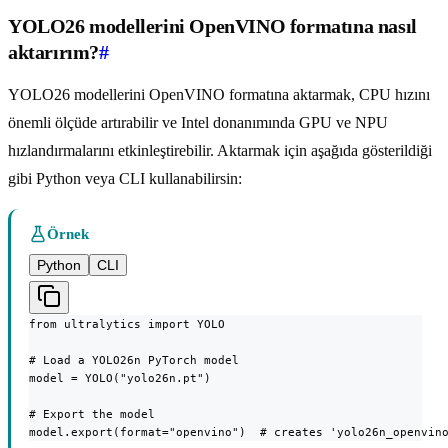
YOLO26 modellerini OpenVINO formatına nasıl
aktarırım?
#
YOLO26 modellerini OpenVINO formatına aktarmak, CPU hızını
önemli ölçüde artırabilir ve Intel donanımında GPU ve NPU
hızlandırmalarını etkinleştirebilir. Aktarmak için aşağıda gösterildiği
gibi Python veya CLI kullanabilirsin:
Örnek
Python
CLI
from ultralytics import YOLO

# Load a YOLO26n PyTorch model

model = YOLO("yolo26n.pt")

# Export the model

model.export(format="openvino")  # creates 'yolo26n_openvin