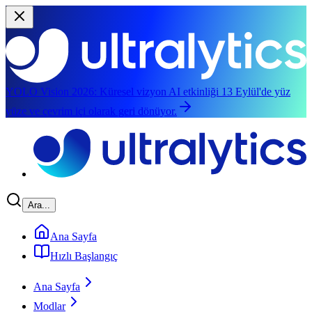
YOLO Vision 2026:
Küresel vizyon AI etkinliği 13 Eylül'de yüz
yüze ve çevrim içi olarak geri dönüyor.
Ana içeriğe geç
Ara...
Ana Sayfa
Hızlı Başlangıç
Ana Sayfa
Modlar