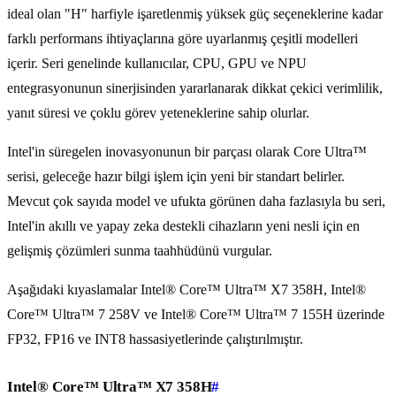
ideal olan "H" harfiyle işaretlenmiş yüksek güç seçeneklerine kadar
farklı performans ihtiyaçlarına göre uyarlanmış çeşitli modelleri
içerir. Seri genelinde kullanıcılar, CPU, GPU ve NPU
entegrasyonunun sinerjisinden yararlanarak dikkat çekici verimlilik,
yanıt süresi ve çoklu görev yeteneklerine sahip olurlar.
Intel'in süregelen inovasyonunun bir parçası olarak Core Ultra™
serisi, geleceğe hazır bilgi işlem için yeni bir standart belirler.
Mevcut çok sayıda model ve ufukta görünen daha fazlasıyla bu seri,
Intel'in akıllı ve yapay zeka destekli cihazların yeni nesli için en
gelişmiş çözümleri sunma taahhüdünü vurgular.
Aşağıdaki kıyaslamalar Intel® Core™ Ultra™ X7 358H, Intel®
Core™ Ultra™ 7 258V ve Intel® Core™ Ultra™ 7 155H üzerinde
FP32, FP16 ve INT8 hassasiyetlerinde çalıştırılmıştır.
Intel® Core™ Ultra™ X7 358H
#