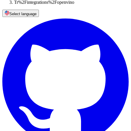
Tr%2Fintegrations%2Fopenvino
Select language