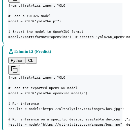
from ultralytics import YOLO

# Load a YOLO26 model

model = YOLO("yolo26n.pt")

# Export the model to OpenVINO format

model.export(format="openvino")  # creates 'yolo26n_openvin
Tahmin Et (Predict)
Python
CLI
from ultralytics import YOLO

# Load the exported OpenVINO model

model = YOLO("yolo26n_openvino_model/")

# Run inference

results = model("https://ultralytics.com/images/bus.jpg")

# Run inference on a specific device, available devices: ["i
results = model("https://ultralytics.com/images/bus.jpg", d