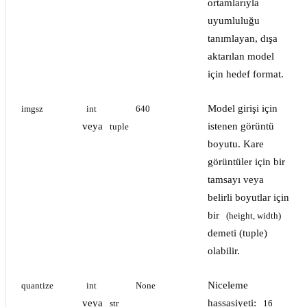
ortamlarıyla
uyumluluğu
tanımlayan, dışa
aktarılan model
için hedef format.
Model girişi için
imgsz
int
640
veya
istenen görüntü
tuple
boyutu. Kare
görüntüler için bir
tamsayı veya
belirli boyutlar için
bir
(height, width)
demeti (tuple)
olabilir.
Niceleme
quantize
int
None
veya
hassasiyeti:
str
16