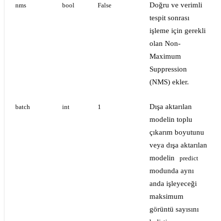
Doğru ve verimli
nms
bool
False
tespit sonrası
işleme için gerekli
olan Non-
Maximum
Suppression
(NMS) ekler.
Dışa aktarılan
batch
int
1
modelin toplu
çıkarım boyutunu
veya dışa aktarılan
modelin
predict
modunda aynı
anda işleyeceği
maksimum
görüntü sayısını