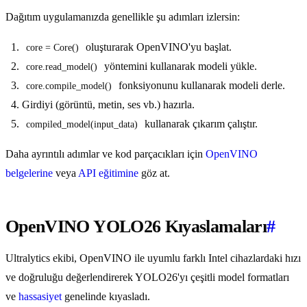
Dağıtım uygulamanızda genellikle şu adımları izlersin:
oluşturarak OpenVINO'yu başlat.
core = Core()
yöntemini kullanarak modeli yükle.
core.read_model()
fonksiyonunu kullanarak modeli derle.
core.compile_model()
Girdiyi (görüntü, metin, ses vb.) hazırla.
kullanarak çıkarım çalıştır.
compiled_model(input_data)
Daha ayrıntılı adımlar ve kod parçacıkları için
OpenVINO
belgelerine
veya
API eğitimine
göz at.
OpenVINO YOLO26 Kıyaslamaları
#
Ultralytics ekibi, OpenVINO ile uyumlu farklı Intel cihazlardaki hızı
ve doğruluğu değerlendirerek YOLO26'yı çeşitli model formatları
ve
hassasiyet
genelinde kıyasladı.