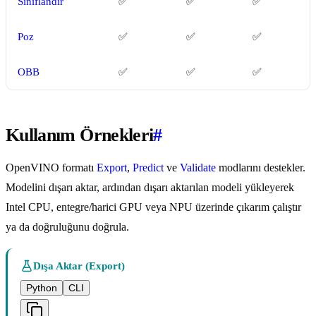
Sınıflandır
✅
✅
✅
Poz
✅
✅
✅
OBB
✅
✅
✅
Kullanım Örnekleri
#
OpenVINO formatı
Export
,
Predict
ve
Validate
modlarını destekler.
Modelini dışarı aktar, ardından dışarı aktarılan modeli yükleyerek
Intel CPU, entegre/harici GPU veya NPU üzerinde çıkarım çalıştır
ya da doğruluğunu doğrula.
Dışa Aktar (Export)
Python
CLI