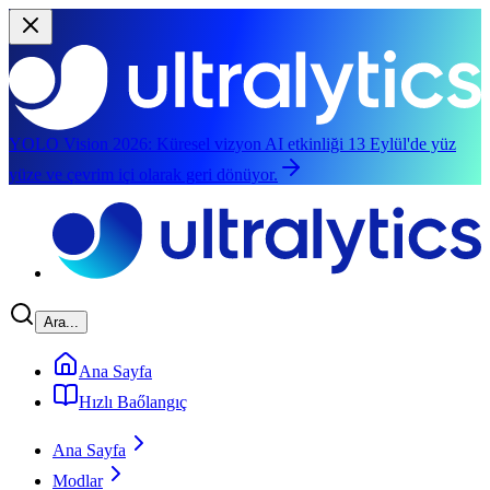
YOLO Vision 2026:
Küresel vizyon AI etkinliği 13 Eylül'de yüz
yüze ve çevrim içi olarak geri dönüyor.
Ana içeriğe geç
Ara...
Ana Sayfa
Hızlı Baőlangıç
Ana Sayfa
Modlar