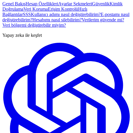
Genel Bakış
Hesap Özellikleri
Ayarlar Sekmeleri
Güvenlik
Kimlik
Doğrulama
Veri Koruma
Erişim Kontrolü
Hızlı
Bağlantılar
SSS
Kullanıcı adımı nasıl değiştirebilirim?
E-postamı nasıl
değiştirebilirim?
Hesabımı nasıl silebilirim?
Verilerim güvende mi?
Veri bölgemi değiştirebilir miyim?
Yapay zeka ile keşfet