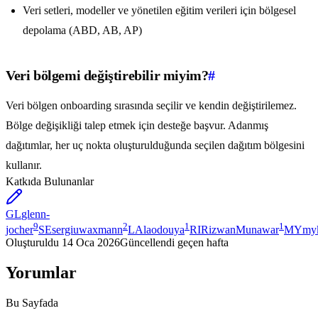
Veri setleri, modeller ve yönetilen eğitim verileri için bölgesel
depolama (ABD, AB, AP)
Veri bölgemi değiştirebilir miyim?
#
Veri bölgen onboarding sırasında seçilir ve kendin değiştirilemez.
Bölge değişikliği talep etmek için desteğe başvur. Adanmış
dağıtımlar, her uç nokta oluşturulduğunda seçilen dağıtım bölgesini
kullanır.
Katkıda Bulunanlar
GL
glenn-
9
2
1
1
jocher
SE
sergiuwaxmann
LA
laodouya
RI
RizwanMunawar
MY
my
Oluşturuldu
14 Oca 2026
Güncellendi
geçen hafta
Yorumlar
Bu Sayfada