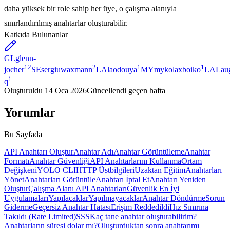
daha yüksek bir role sahip her üye, o çalışma alanıyla
sınırlandırılmış anahtarlar oluşturabilir.
Katkıda Bulunanlar
GL
glenn-
12
2
1
1
jocher
SE
sergiuwaxmann
LA
laodouya
MY
mykolaxboiko
LA
Lau
1
q
Oluşturuldu
14 Oca 2026
Güncellendi
geçen hafta
Yorumlar
Bu Sayfada
API Anahtarı Oluştur
Anahtar Adı
Anahtar Görüntüleme
Anahtar
Formatı
Anahtar Güvenliği
API Anahtarlarını Kullanma
Ortam
Değişkeni
YOLO CLI
HTTP Üstbilgileri
Uzaktan Eğitim
Anahtarları
Yönet
Anahtarları Görüntüle
Anahtarı İptal Et
Anahtarı Yeniden
Oluştur
Çalışma Alanı API Anahtarları
Güvenlik En İyi
Uygulamaları
Yapılacaklar
Yapılmayacaklar
Anahtar Döndürme
Sorun
Giderme
Geçersiz Anahtar Hatası
Erişim Reddedildi
Hız Sınırına
Takıldı (Rate Limited)
SSS
Kaç tane anahtar oluşturabilirim?
Anahtarların süresi dolar mı?
Oluşturduktan sonra anahtarımı