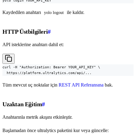
yolo login YOUR_API_KEY
Kaydedilen anahtarı
ile kaldır.
yolo logout
HTTP Üstbilgileri
#
API isteklerine anahtarı dahil et:
curl -H "Authorization: Bearer YOUR_API_KEY" \

  https://platform.ultralytics.com/api/...
Tüm mevcut uç noktalar için
REST API Referansına
bak.
Uzaktan Eğitim
#
Anahtarınla metrik akışını etkinleştir.
Başlamadan önce ultralytics paketini kur veya güncelle: