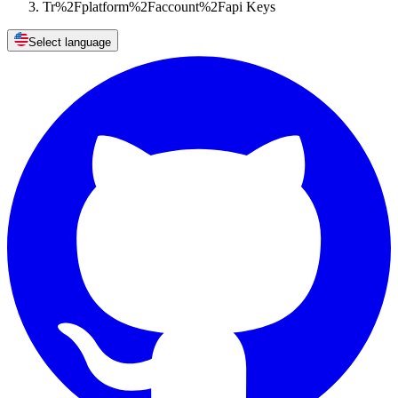
Tr%2Fplatform%2Faccount%2Fapi Keys
Select language