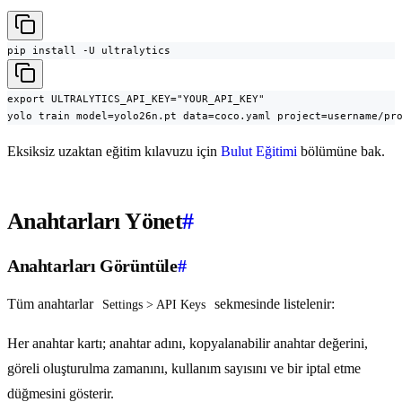
pip install -U ultralytics
export ULTRALYTICS_API_KEY="YOUR_API_KEY"

yolo train model=yolo26n.pt data=coco.yaml project=username/pr
Eksiksiz uzaktan eğitim kılavuzu için
Bulut Eğitimi
bölümüne bak.
Anahtarları Yönet
#
Anahtarları Görüntüle
#
Tüm anahtarlar
sekmesinde listelenir:
Settings > API Keys
Her anahtar kartı; anahtar adını, kopyalanabilir anahtar değerini,
göreli oluşturulma zamanını, kullanım sayısını ve bir iptal etme
düğmesini gösterir.