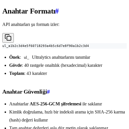
Anahtar Formatı
#
API anahtarları şu formatı izler:
ul_a1b2c3d4e5f60718293a4b5c6d7e8f90a1b2c3d4
Önek
:
Ultralytics anahtarlarını tanımlar
ul_
Gövde
: 40 rastgele onaltılık (hexadecimal) karakter
Toplam
: 43 karakter
Anahtar Güvenliği
#
Anahtarlar
AES-256-GCM şifrelemesi
ile saklanır
Kimlik doğrulama, hızlı bir indeksli arama için SHA-256 karma
(hash) değeri kullanır
Tam anahtar değerleri asla düz metin olarak saklanmaz