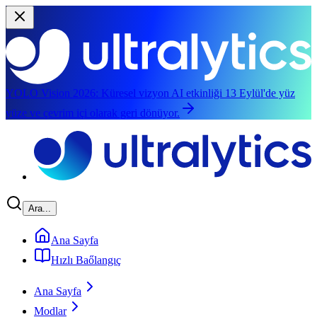
YOLO Vision 2026:
Küresel vizyon AI etkinliği 13 Eylül'de yüz
yüze ve çevrim içi olarak geri dönüyor.
Ana içeriğe geç
Ara...
Ana Sayfa
Hızlı Baőlangıç
Ana Sayfa
Modlar