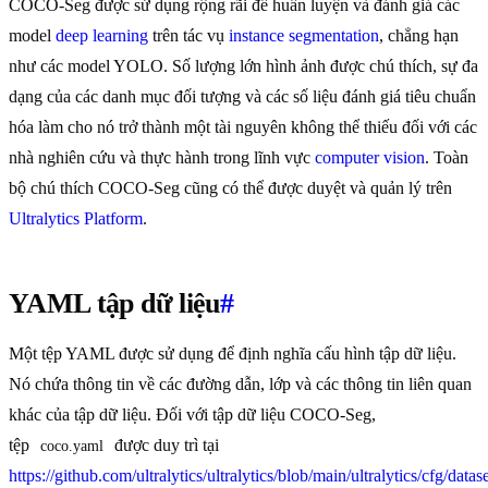
COCO-Seg được sử dụng rộng rãi để huấn luyện và đánh giá các
model
deep learning
trên tác vụ
instance segmentation
, chẳng hạn
như các model YOLO. Số lượng lớn hình ảnh được chú thích, sự đa
dạng của các danh mục đối tượng và các số liệu đánh giá tiêu chuẩn
hóa làm cho nó trở thành một tài nguyên không thể thiếu đối với các
nhà nghiên cứu và thực hành trong lĩnh vực
computer vision
. Toàn
bộ chú thích COCO-Seg cũng có thể được duyệt và quản lý trên
Ultralytics Platform
.
YAML tập dữ liệu
#
Một tệp YAML được sử dụng để định nghĩa cấu hình tập dữ liệu.
Nó chứa thông tin về các đường dẫn, lớp và các thông tin liên quan
khác của tập dữ liệu. Đối với tập dữ liệu COCO-Seg,
tệp
được duy trì tại
coco.yaml
https://github.com/ultralytics/ultralytics/blob/main/ultralytics/cfg/data