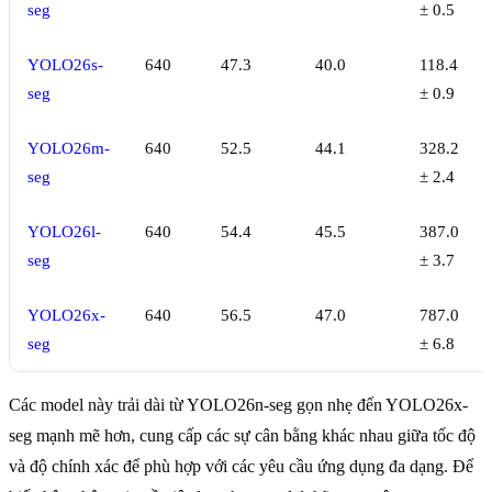
seg
± 0.5
YOLO26s-
640
47.3
40.0
118.4
seg
± 0.9
YOLO26m-
640
52.5
44.1
328.2
seg
± 2.4
YOLO26l-
640
54.4
45.5
387.0
seg
± 3.7
YOLO26x-
640
56.5
47.0
787.0
seg
± 6.8
Các model này trải dài từ YOLO26n-seg gọn nhẹ đến YOLO26x-
seg mạnh mẽ hơn, cung cấp các sự cân bằng khác nhau giữa tốc độ
và độ chính xác để phù hợp với các yêu cầu ứng dụng đa dạng. Để