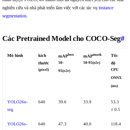
nghiên cứu và nhà phát triển làm việc với các tác vụ
instance
segmentation
.
Các Pretrained Model cho COCO-Seg
#
box
mask
Mô hình
kích
Tốc
mAP
mAP
thước
50-
50-95(e2e)
độ
(pixel)
CPU
95(e2e)
ONNX
(ms)
YOLO26n-
640
39.6
33.9
53.3
seg
± 0.5
YOLO26s-
640
47.3
40.0
118.4