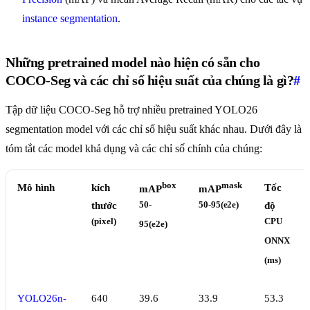
instance segmentation
.
Những pretrained model nào hiện có sẵn cho
COCO-Seg và các chỉ số hiệu suất của chúng là gì?
#
Tập dữ liệu COCO-Seg hỗ trợ nhiều pretrained YOLO26
segmentation model với các chỉ số hiệu suất khác nhau. Dưới đây là
tóm tắt các model khả dụng và các chỉ số chính của chúng:
box
mask
Mô hình
kích
Tốc
mAP
mAP
thước
50-
50-95(e2e)
độ
(pixel)
CPU
95(e2e)
ONNX
(ms)
YOLO26n-
640
39.6
33.9
53.3