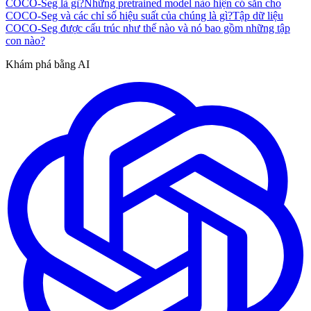
COCO-Seg là gì?
Những pretrained model nào hiện có sẵn cho
COCO-Seg và các chỉ số hiệu suất của chúng là gì?
Tập dữ liệu
COCO-Seg được cấu trúc như thế nào và nó bao gồm những tập
con nào?
Khám phá bằng AI