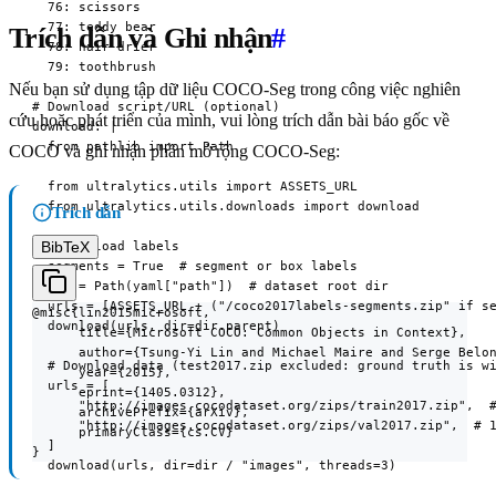
  76: scissors

  77: teddy bear

Trích dẫn và Ghi nhận
#
  78: hair drier

  79: toothbrush

Nếu bạn sử dụng tập dữ liệu COCO-Seg trong công việc nghiên
# Download script/URL (optional)

cứu hoặc phát triển của mình, vui lòng trích dẫn bài báo gốc về
download: |

  from pathlib import Path

COCO và ghi nhận phần mở rộng COCO-Seg:
  from ultralytics.utils import ASSETS_URL

  from ultralytics.utils.downloads import download

Trích dẫn
BibTeX
  # Download labels

  segments = True  # segment or box labels

  dir = Path(yaml["path"])  # dataset root dir

  urls = [ASSETS_URL + ("/coco2017labels-segments.zip" if se
@misc{lin2015microsoft,

  download(urls, dir=dir.parent)

      title={Microsoft COCO: Common Objects in Context},

      author={Tsung-Yi Lin and Michael Maire and Serge Belon
  # Download data (test2017.zip excluded: ground truth is wi
      year={2015},

  urls = [

      eprint={1405.0312},

      "http://images.cocodataset.org/zips/train2017.zip",  #
      archivePrefix={arXiv},

      "http://images.cocodataset.org/zips/val2017.zip",  # 1
      primaryClass={cs.CV}

  ]

}
  download(urls, dir=dir / "images", threads=3)