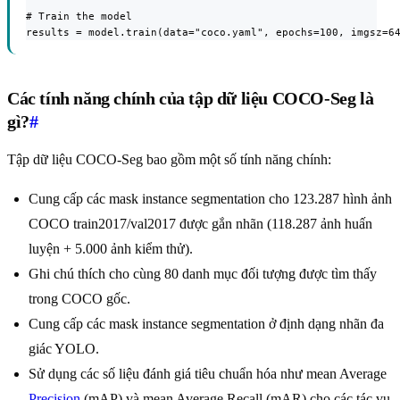
# Train the model

results = model.train(data="coco.yaml", epochs=100, imgsz=6
Các tính năng chính của tập dữ liệu COCO-Seg là
gì?
#
Tập dữ liệu COCO-Seg bao gồm một số tính năng chính:
Cung cấp các mask instance segmentation cho 123.287 hình ảnh
COCO train2017/val2017 được gắn nhãn (118.287 ảnh huấn
luyện + 5.000 ảnh kiểm thử).
Ghi chú thích cho cùng 80 danh mục đối tượng được tìm thấy
trong COCO gốc.
Cung cấp các mask instance segmentation ở định dạng nhãn đa
giác YOLO.
Sử dụng các số liệu đánh giá tiêu chuẩn hóa như mean Average
Precision
(mAP) và mean Average Recall (mAR) cho các tác vụ