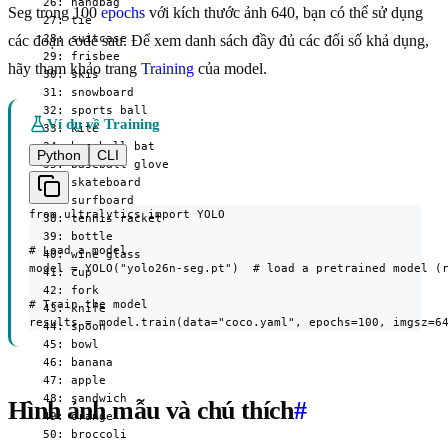
  26: handbag

Seg trong 100
epochs
với kích thước ảnh 640, bạn có thể sử dụng
  27: tie

  28: suitcase

các đoạn code sau. Để xem danh sách đầy đủ các đối số khả dụng,
  29: frisbee

hãy tham khảo trang
Training
của model.
  30: skis

  31: snowboard

  32: sports ball

Ví dụ về Training
  33: kite

  34: baseball bat

Python
CLI
  35: baseball glove

  36: skateboard

  37: surfboard

from ultralytics import YOLO

  38: tennis racket

  39: bottle

# Load a model

  40: wine glass

model = YOLO("yolo26n-seg.pt")  # load a pretrained model (r
  41: cup

  42: fork

# Train the model

  43: knife

results = model.train(data="coco.yaml", epochs=100, imgsz=6
  44: spoon

  45: bowl

  46: banana

  47: apple

  48: sandwich

Hình ảnh mẫu và chú thích
#
  49: orange

  50: broccoli
