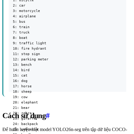
  1: bicycle

  2: car

  3: motorcycle

  4: airplane

  5: bus

  6: train

  7: truck

  8: boat

  9: traffic light

  10: fire hydrant

  11: stop sign

  12: parking meter

  13: bench

  14: bird

  15: cat

  16: dog

  17: horse

  18: sheep

  19: cow

  20: elephant

  21: bear

  22: zebra

Cách sử dụng
#
  23: giraffe

  24: backpack

Để huấn luyện một model YOLO26n-seg trên tập dữ liệu COCO-
  25: umbrella
