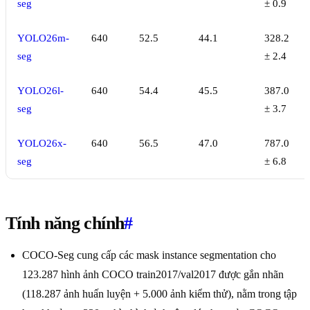
seg
± 0.9
YOLO26m-
640
52.5
44.1
328.2
seg
± 2.4
YOLO26l-
640
54.4
45.5
387.0
seg
± 3.7
YOLO26x-
640
56.5
47.0
787.0
seg
± 6.8
Tính năng chính
#
COCO-Seg cung cấp các mask instance segmentation cho
123.287 hình ảnh COCO train2017/val2017 được gắn nhãn
(118.287 ảnh huấn luyện + 5.000 ảnh kiểm thử), nằm trong tập