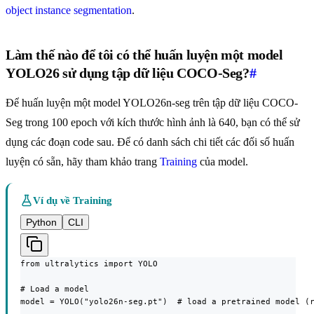
object instance segmentation
.
Làm thế nào để tôi có thể huấn luyện một model
YOLO26 sử dụng tập dữ liệu COCO-Seg?
#
Để huấn luyện một model YOLO26n-seg trên tập dữ liệu COCO-
Seg trong 100 epoch với kích thước hình ảnh là 640, bạn có thể sử
dụng các đoạn code sau. Để có danh sách chi tiết các đối số huấn
luyện có sẵn, hãy tham khảo trang
Training
của model.
Ví dụ về Training
Python
CLI
from ultralytics import YOLO

# Load a model

model = YOLO("yolo26n-seg.pt")  # load a pretrained model (r