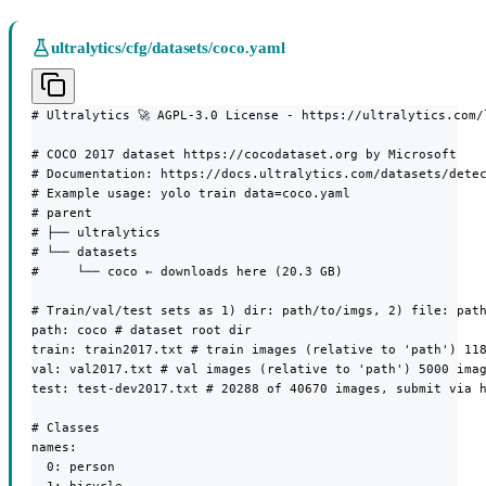
ultralytics/cfg/datasets/coco.yaml
# Ultralytics 🚀 AGPL-3.0 License - https://ultralytics.com/l
# COCO 2017 dataset https://cocodataset.org by Microsoft

# Documentation: https://docs.ultralytics.com/datasets/detec
# Example usage: yolo train data=coco.yaml

# parent

# ├── ultralytics

# └── datasets

#     └── coco ← downloads here (20.3 GB)

# Train/val/test sets as 1) dir: path/to/imgs, 2) file: path
path: coco # dataset root dir

train: train2017.txt # train images (relative to 'path') 118
val: val2017.txt # val images (relative to 'path') 5000 imag
test: test-dev2017.txt # 20288 of 40670 images, submit via h
# Classes

names:

  0: person
