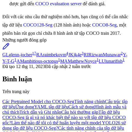
được gửi đến
COCO evaluation server
để đánh giá.
Đối với các nhu cầu thử nghiệm nhỏ hơn, bạn cũng có thể cân nhắc
tập dữ liệu
COCO128-Seg
(128 hình ảnh) hoặc
COCO8-Seg
, một
phiên bản rút gọn chỉ chứa 8 hình ảnh từ tập COCO train 2017.
Những người đóng góp
17
4
3
2
GL
glenn-jocher
RA
raimbekovm
JK
jk4e
RI
RizwanMunawar
Y-
1
1
1
1
Y-T-G
AM
ambitious-octopus
MA
MatthewNoyce
LU
lunarifish
Đã tạo
12 thg 11, 2023
Đã cập nhật
2 tuần trước
Bình luận
Trên trang này
Các Pretrained Model cho COCO-Seg
Tính năng chính
Cấu trúc tập
dữ liệu
Ứng dụng
YAML tập dữ liệu
Cách sử dụng
Hình ảnh mẫu và
chú thích
Trích dẫn và Ghi nhận
Câu hỏi thường gặp
Tập dữ liệu
COCO-Seg là gì và nó khác biệt thế nào so với tập dữ liệu COCO
gốc?
Làm thế nào để tôi có thể huấn luyện một model YOLO26 sử
dụng tập dữ liệu COCO-Seg?
Các tính năng chính của tập dữ liệu