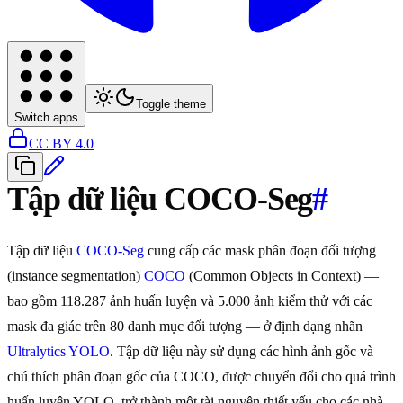
Toggle theme
Switch apps
CC BY 4.0
Tập dữ liệu COCO-Seg
#
Tập dữ liệu
COCO-Seg
cung cấp các mask phân đoạn đối tượng
(instance segmentation)
COCO
(Common Objects in Context) —
bao gồm 118.287 ảnh huấn luyện và 5.000 ảnh kiểm thử với các
mask đa giác trên 80 danh mục đối tượng — ở định dạng nhãn
Ultralytics YOLO
. Tập dữ liệu này sử dụng các hình ảnh gốc và
chú thích phân đoạn gốc của COCO, được chuyển đổi cho quá trình
huấn luyện YOLO, trở thành một tài nguyên thiết yếu cho các nhà