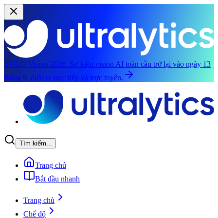
YOLO Vision 2026:
Sự kiện vision AI toàn cầu trở lại vào ngày 13
tháng 9, diễn ra trực tiếp và trực tuyến.
Chuyển đến nội dung chính
Tìm kiếm...
Trang chủ
Bắt đầu nhanh
Trang chủ
Chế độ