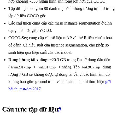
hợp khoảng ~330 nghìn hình ảnh rộng lớn hơn của COCO.
Tập dữ liệu bao gồm 80 danh mục đối tượng tương tự như trong
tập dữ liệu COCO gốc.
Các chú thích cung cấp các mask instance segmentation ở định
dạng nhãn đa giác YOLO.
COCO-Seg cung cấp các số liệu mAP và mAR tiêu chuẩn hóa
để đánh giá hiệu suất của instance segmentation, cho phép so
sánh hiệu quả hiệu suất của các model.
Dung lượng tải xuống
: ~20.3 GB trong lần sử dụng đầu tiên
(
+
+ nhãn). Tệp
dung
train2017.zip
val2017.zip
test2017.zip
lượng 7 GB sẽ không được tự động tải về, vì các hình ảnh đó
không bao gồm ground truth và chỉ cần thiết khi thực hiện
gửi
bài thi test-dev2017
.
Cấu trúc tập dữ liệu
#