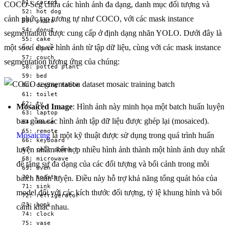
  51: carrot

COCO-Seg chứa các hình ảnh đa dạng, danh mục đối tượng và
  52: hot dog

cảnh phức tạp tương tự như COCO, với các mask instance
  53: pizza

  54: donut

segmentation được cung cấp ở định dạng nhãn YOLO. Dưới đây là
  55: cake

một số ví dụ về hình ảnh từ tập dữ liệu, cùng với các mask instance
  56: chair

  57: couch

segmentation tương ứng của chúng:
  58: potted plant

  59: bed

  60: dining table

  61: toilet

  62: tv

Mosaiced Image
: Hình ảnh này minh họa một batch huấn luyện
  63: laptop

bao gồm các hình ảnh tập dữ liệu được ghép lại (mosaiced).
  64: mouse

  65: remote

Mosaicing
là một kỹ thuật được sử dụng trong quá trình huấn
  66: keyboard

luyện nhằm kết hợp nhiều hình ảnh thành một hình ảnh duy nhất
  67: cell phone

  68: microwave

để tăng sự đa dạng của các đối tượng và bối cảnh trong mỗi
  69: oven

  70: toaster

batch huấn luyện. Điều này hỗ trợ khả năng tổng quát hóa của
  71: sink

model đối với các kích thước đối tượng, tỷ lệ khung hình và bối
  72: refrigerator

  73: book

cảnh khác nhau.
  74: clock

  75: vase
