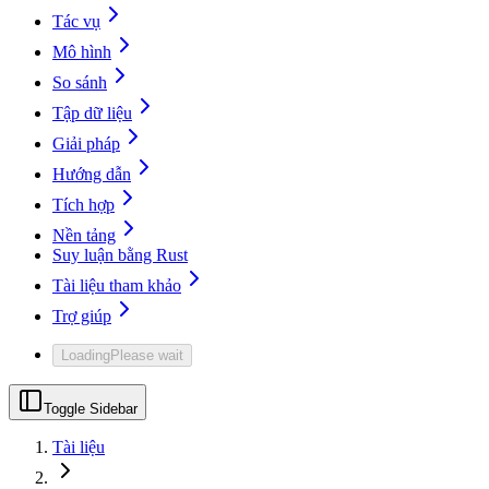
Tác vụ
Mô hình
So sánh
Tập dữ liệu
Giải pháp
Hướng dẫn
Tích hợp
Nền tảng
Suy luận bằng Rust
Tài liệu tham khảo
Trợ giúp
Loading
Please wait
Toggle Sidebar
Tài liệu