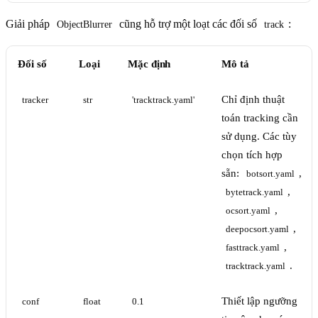
Giải pháp
cũng hỗ trợ một loạt các đối số
:
ObjectBlurrer
track
Đối số
Loại
Mặc định
Mô tả
Chỉ định thuật
tracker
str
'tracktrack.yaml'
toán tracking cần
sử dụng. Các tùy
chọn tích hợp
sẵn:
,
botsort.yaml
,
bytetrack.yaml
,
ocsort.yaml
,
deepocsort.yaml
,
fasttrack.yaml
.
tracktrack.yaml
Thiết lập ngưỡng
conf
float
0.1