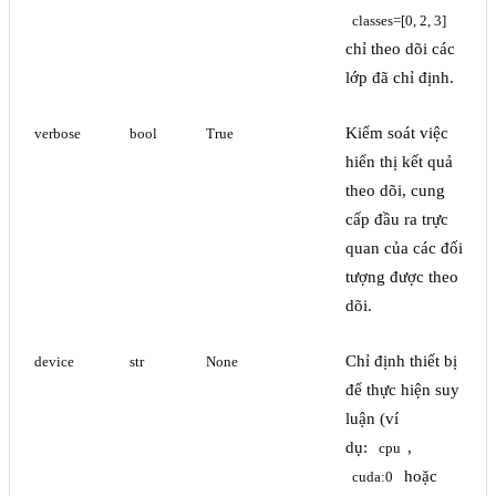
classes=[0, 2, 3]
chỉ theo dõi các
lớp đã chỉ định.
Kiểm soát việc
verbose
bool
True
hiển thị kết quả
theo dõi, cung
cấp đầu ra trực
quan của các đối
tượng được theo
dõi.
Chỉ định thiết bị
device
str
None
để thực hiện suy
luận (ví
dụ:
,
cpu
hoặc
cuda:0