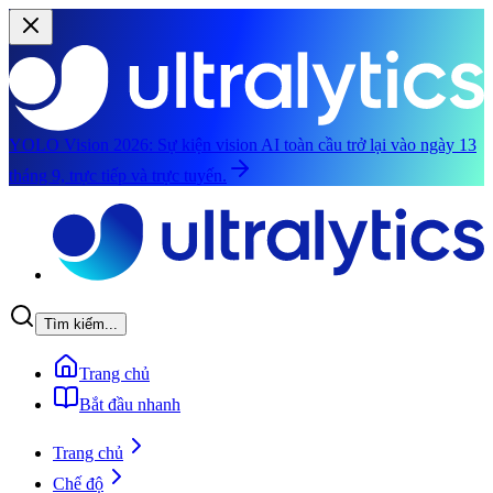
YOLO Vision 2026:
Sự kiện vision AI toàn cầu trở lại vào ngày 13
tháng 9, trực tiếp và trực tuyến.
Chuyển đến nội dung chính
Tìm kiếm...
Trang chủ
Bắt đầu nhanh
Trang chủ
Chế độ