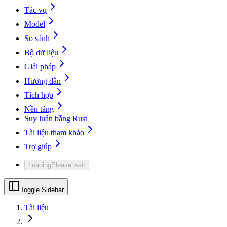
Tác vụ
Model
So sánh
Bộ dữ liệu
Giải pháp
Hướng dẫn
Tích hợp
Nền tảng
Suy luận bằng Rust
Tài liệu tham khảo
Trợ giúp
Loading
Please wait
Toggle Sidebar
Tài liệu