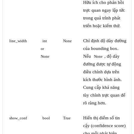
Hữu ích cho phản hồi
trực quan ngay lập tức
trong quá trình phát
triển hoặc kiểm thử.
Chỉ định độ dày đường
line_width
int 
None
của bounding box.
or 
Nếu
, độ dày
None
None
đường được tự động
điều chỉnh dựa trên
kích thước hình ảnh.
Cung cấp khả năng
tùy chỉnh trực quan để
rõ ràng hơn.
Hiển thị điểm số tin
show_conf
bool
True
cậy (confidence score)
cho mỗi phát hiện