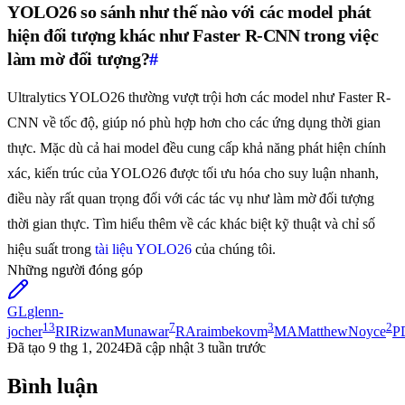
YOLO26 so sánh như thế nào với các model phát
hiện đối tượng khác như Faster R-CNN trong việc
làm mờ đối tượng?
#
Ultralytics YOLO26 thường vượt trội hơn các model như Faster R-
CNN về tốc độ, giúp nó phù hợp hơn cho các ứng dụng thời gian
thực. Mặc dù cả hai model đều cung cấp khả năng phát hiện chính
xác, kiến trúc của YOLO26 được tối ưu hóa cho suy luận nhanh,
điều này rất quan trọng đối với các tác vụ như làm mờ đối tượng
thời gian thực. Tìm hiểu thêm về các khác biệt kỹ thuật và chỉ số
hiệu suất trong
tài liệu YOLO26
của chúng tôi.
Những người đóng góp
GL
glenn-
13
7
3
2
jocher
RI
RizwanMunawar
RA
raimbekovm
MA
MatthewNoyce
P
Đã tạo
9 thg 1, 2024
Đã cập nhật
3 tuần trước
Bình luận