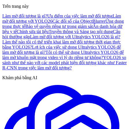
Trên trang này
Làm mờ đối tượng là gì?
Ưu điểm của việc làm mờ đối tượng
Làm
mờ đối tượng với YOLO26
Các đối số của ObjectBlurrer
Ứng dụng
trong thực tế
Bảo vệ quyền riêng tư trong giám sát
Ẩn danh hóa dữ
liệu y tế
Chỉnh sửa tài liệu
Truyền thông và Sáng tạo nội dung
Câu
hỏi thường gặp
Làm mờ đối tượng với Ultralytics YOLO26 là gì?
Làm thế nào tôi có thể triển khai làm mờ đối tượng thời gian thực
bằng YOLO26?
Lợi ích của việc sử dụng Ultralytics YOLO26 để
làm mờ đối tượng là gì?
Tôi có thể sử dụng Ultralytics YOLO26 để
làm mờ khuôn mặt trong video vì lý do riêng tư không?
YOLO26 so
sánh như thế nào với các model phát hiện đối tượng khác như Faster
R-CNN trong việc làm mờ đối tượng?
Khám phá bằng AI