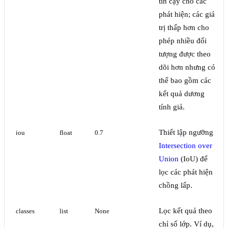
tin cậy cho các
phát hiện; các giá
trị thấp hơn cho
phép nhiều đối
tượng được theo
dõi hơn nhưng có
thể bao gồm các
kết quả dương
tính giả.
Thiết lập ngưỡng
iou
float
0.7
Intersection over
Union
(IoU) để
lọc các phát hiện
chồng lấp.
Lọc kết quả theo
classes
list
None
chỉ số lớp. Ví dụ,