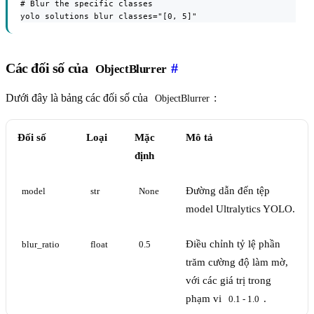
# Blur the specific classes

yolo solutions blur classes="[0, 5]"
Các đối số của
#
ObjectBlurrer
Dưới đây là bảng các đối số của
:
ObjectBlurrer
Đối số
Loại
Mặc
Mô tả
định
Đường dẫn đến tệp
model
str
None
model Ultralytics YOLO.
Điều chỉnh tỷ lệ phần
blur_ratio
float
0.5
trăm cường độ làm mờ,
với các giá trị trong
phạm vi
.
0.1 - 1.0