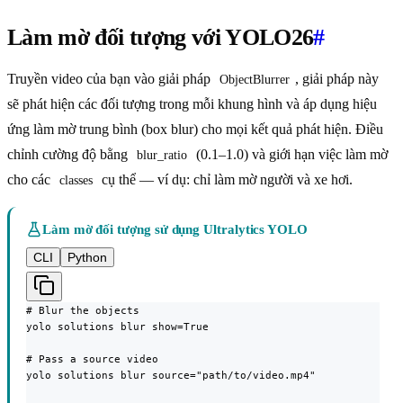
Làm mờ đối tượng với YOLO26
#
Truyền video của bạn vào giải pháp
, giải pháp này
ObjectBlurrer
sẽ phát hiện các đối tượng trong mỗi khung hình và áp dụng hiệu
ứng làm mờ trung bình (box blur) cho mọi kết quả phát hiện. Điều
chỉnh cường độ bằng
(0.1–1.0) và giới hạn việc làm mờ
blur_ratio
cho các
cụ thể — ví dụ: chỉ làm mờ người và xe hơi.
classes
Làm mờ đối tượng sử dụng Ultralytics YOLO
CLI
Python
# Blur the objects

yolo solutions blur show=True

# Pass a source video

yolo solutions blur source="path/to/video.mp4"
