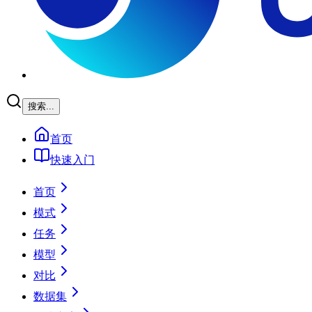
搜索...
首页
快速入门
首页
模式
任务
模型
对比
数据集