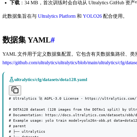
下载
：34 MB，首次训练时会自动从 Ultralytics GitHub 
此数据集旨在与
Ultralytics Platform
和
YOLO26
配合使用。
数据集 YAML
#
YAML 文件用于定义数据集配置。它包含有关数据集路径、类别及
https://github.com/ultralytics/ultralytics/blob/main/ultralytics/cfg/data
ultralytics/cfg/datasets/dota128.yaml
# Ultralytics 🚀 AGPL-3.0 License - https://ultralytics.com/l
# DOTA128 dataset (128 images from the DOTAv1 split) by Ultr
# Documentation: https://docs.ultralytics.com/datasets/obb/d
# Example usage: yolo train model=yolo26n-obb.pt data=dota12
# parent

# ├── ultralytics
