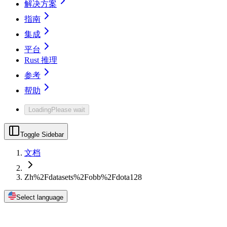
解决方案
指南
集成
平台
Rust 推理
参考
帮助
Loading
Please wait
Toggle Sidebar
文档
Zh%2Fdatasets%2Fobb%2Fdota128
Select language