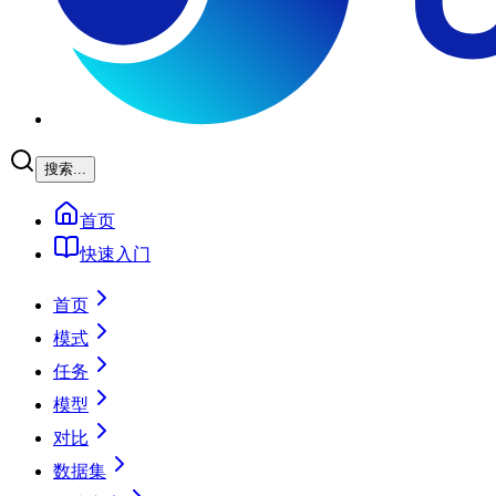
搜索...
首页
快速入门
首页
模式
任务
模型
对比
数据集