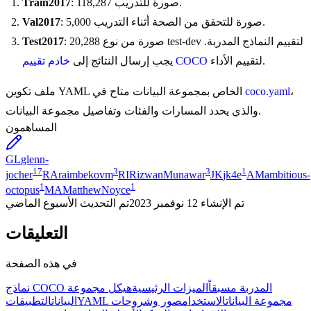
: 118,287 صورة للتدريب.
Train2017
: 5,000 صورة للتحقق من الصحة أثناء التدريب.
Val2017
: 20,288 صورة من نوع test-dev لتقييم النماذج المدربة.
Test2017
لتقييم الأداء.
خادم تقييم COCO
يجب إرسال النتائج إلى
،
coco.yaml
ملف تكوين YAML الخاص بمجموعة البيانات متاح في
والذي يحدد المسارات والفئات وتفاصيل مجموعة البيانات.
المساهمون
GL
glenn-
17
3
3
1
jocher
RA
raimbekovm
RI
RizwanMunawar
JK
jk4e
AM
ambitious-
1
1
octopus
MA
MatthewNoyce
تم الإنشاء
12 نوفمبر 2023
تم التحديث
الأسبوع الماضي
التعليقات
في هذه الصفحة
نماذج COCO المدربة مسبقاً
الميزات الرئيسية
هيكل مجموعة
YAML مجموعة البيانات
الاستخدام
صور وشروحات
البيانات
التطبيقات