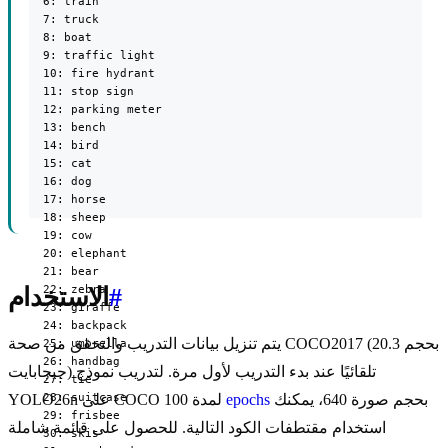
  6: train

  7: truck

  8: boat

  9: traffic light

  10: fire hydrant

  11: stop sign

  12: parking meter

  13: bench

  14: bird

  15: cat

  16: dog

  17: horse

  18: sheep

  19: cow

  20: elephant

  21: bear

  22: zebra

#
الاستخدام
  23: giraffe

  24: backpack

يتم تنزيل بيانات التدريب والتحقق من صحة COCO2017 (بحجم 20.3
  25: umbrella

  26: handbag

جيجابايت) تلقائيًا عند بدء التدريب لأول مرة. لتدريب نموذج
  27: tie

  28: suitcase

بحجم صورة 640، يمكنك
epochs
YOLO26n على COCO لمدة 100
  29: frisbee

استخدام مقتطفات الكود التالية. للحصول على قائمة شاملة
  30: skis
