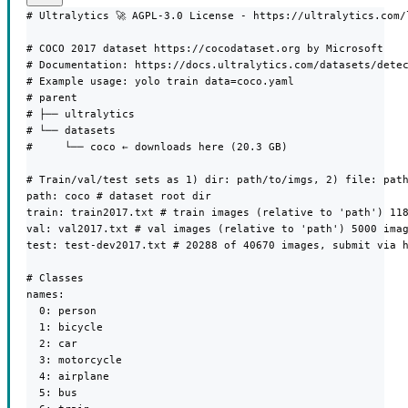
# Ultralytics 🚀 AGPL-3.0 License - https://ultralytics.com/l
# COCO 2017 dataset https://cocodataset.org by Microsoft

# Documentation: https://docs.ultralytics.com/datasets/detec
# Example usage: yolo train data=coco.yaml

# parent

# ├── ultralytics

# └── datasets

#     └── coco ← downloads here (20.3 GB)

# Train/val/test sets as 1) dir: path/to/imgs, 2) file: path
path: coco # dataset root dir

train: train2017.txt # train images (relative to 'path') 118
val: val2017.txt # val images (relative to 'path') 5000 imag
test: test-dev2017.txt # 20288 of 40670 images, submit via h
# Classes

names:

  0: person

  1: bicycle

  2: car

  3: motorcycle

  4: airplane

  5: bus
