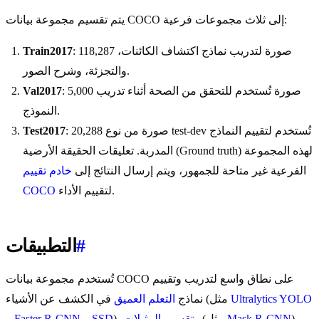
يتم تقسيم مجموعة بيانات COCO إلى ثلاث مجموعات فرعية:
: 118,287 صورة لتدريب نماذج اكتشاف الكائنات،
Train2017
والتجزئة، وشرح الصور.
: 5,000 صورة تُستخدم للتحقق من الصحة أثناء تدريب
Val2017
النموذج.
: 20,288 صورة من نوع test-dev تُستخدم لتقييم النماذج
Test2017
المدربة. تعليقات الحقيقة الأرضية (Ground truth) لهذه المجموعة
الفرعية غير متاحة للجمهور، ويتم إرسال النتائج إلى
خادم تقييم
لتقييم الأداء.
COCO
#
التطبيقات
تُستخدم مجموعة بيانات COCO على نطاق واسع لتدريب وتقييم
Ultralytics YOLO
في الكشف عن الأشياء (مثل
نماذج
التعلم العميق
)،
Mask R-CNN
(مثل
)، و
تقسيم المثيلات
SSD
و
Faster R-CNN
و