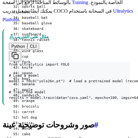
  31: snowboard

الخاصة بالنموذج.
Training
بالوسائط المتاحة، ارجع إلى صفحة
  32: sports ball

Ultralytics
يمكنك أيضًا تشغيل تدريب COCO في السحابة باستخدام
  33: kite

  34: baseball bat

Platform
.
  35: baseball glove

  36: skateboard

  37: surfboard

مثال على التدريب
  38: tennis racket

  39: bottle

Python
CLI
  40: wine glass

  41: cup

  42: fork

from ultralytics import YOLO

  43: knife

  44: spoon

# Load a model

  45: bowl

model = YOLO("yolo26n.pt")  # load a pretrained model (recom
  46: banana

  47: apple

# Train the model

  48: sandwich

results = model.train(data="coco.yaml", epochs=100, imgsz=6
  49: orange

  50: broccoli

  51: carrot

  52: hot dog

#
صور وشروحات توضيحية عينة
  53: pizza

  54: donut

  55: cake
