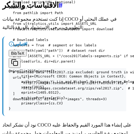
# Download script/URL (optional)

#
الاقتباسات والشكر
download: |

  from pathlib import Path

إذا كنت تستخدم مجموعة بيانات COCO في عملك البحثي أو
  from ultralytics.utils import ASSETS_URL

التطويري، يرجى الاستشهاد بالورقة التالية:
  from ultralytics.utils.downloads import download

  # Download labels

اقتباس
  segments = True  # segment or box labels

  dir = Path(yaml["path"])  # dataset root dir

BibTeX
  urls = [ASSETS_URL + ("/coco2017labels-segments.zip" if se
  download(urls, dir=dir.parent)

@misc{lin2015microsoft,

  # Download data (test2017.zip excluded: ground truth is wi
      title={Microsoft COCO: Common Objects in Context},

  urls = [

      author={Tsung-Yi Lin and Michael Maire and Serge Belon
      "http://images.cocodataset.org/zips/train2017.zip",  #
      year={2015},

      "http://images.cocodataset.org/zips/val2017.zip",  # 1
      eprint={1405.0312},

  ]

      archivePrefix={arXiv},

  download(urls, dir=dir / "images", threads=3)
      primaryClass={cs.CV}

}
نود أن نشكر اتحاد COCO على إنشاء هذا المورد القيم والحفاظ عليه
لمجتمع رؤية الحاسوب. لمزيد من المعلومات حول مجموعة بيانات