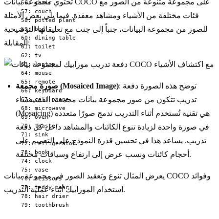
تحتوي مجموعة بيانات COCO على مجموعة متنوعة من الصور مع
  56: chair

  57: couch

فئات مختلفة من الأشياء ومشاهد معقدة. فيما يلي بعض الأمثلة
  58: potted plant

للصور من مجموعة البيانات، جنباً إلى جنب مع تعليقاتها التوضيحية
  59: bed

  60: dining table

المقابلة:
  61: toilet

  62: tv

  63: laptop

  64: mouse

  65: remote

: توضح هذه الصورة دفعة
صورة مجمعة (Mosaiced Image)
  66: keyboard

تدريب تتكون من صور مجموعة بيانات مجمعة. الفسيفساء
  67: cell phone

  68: microwave

(Mosaicing) هي تقنية تُستخدم أثناء التدريب تدمج صورًا متعددة
  69: oven

  70: toaster

في صورة واحدة لزيادة تنوع الكائنات والمشاهد داخل كل دفعة
  71: sink

تدريب. يساعد هذا في تحسين قدرة النموذج على التعميم على
  72: refrigerator

  73: book

أحجام كائنات ونسب عرض إلى ارتفاع وسياقات مختلفة.
  74: clock

  75: vase

يعرض المثال تنوع وتعقيد الصور في مجموعة بيانات COCO وفوائد
  76: scissors

  77: teddy bear

استخدام الموزاييك أثناء عملية التدريب.
  78: hair drier

  79: toothbrush
